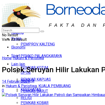
KALBAR
Headline
KALTIM
Hukum & Peristiwa
KALTARA
Nasional
Kalteng
No Result
Politik
View All Result
PEMPROV KALTENG
Ekonomi
Sport
PEMKO PALANGKARAYA
Home
Hukum & Peristiwa
Lain-lain
Polsek Seruyan Hilir Lakukan
PEMKAB KOTIM
OPINI
PEMKAB KAPUAS
BUDAYA
14 Februari 2021
in
Hukum & Peristiwa
,
KUALA PEMBUANG
KESEHATAN
0
PEMKAB BARUT
RELIGI
PEMKAB KOBAR