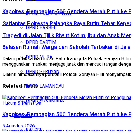
Kapolres: Pembagian 500 Bendera Merah Putih ke
DPRD PULANG PISAU
Satlantas Polresta Palangka Raya Rutin Tebar Kepe
DPRD BARSEL
Tragedi di Jalan Tjilik Riwut Kotim, Ibu dan Anak 
DPRD BARTIM
Belasan Rumah Warga dan Sekolah Terbakar di Jalan
DPRD MURA
Dalam pelaksanaan tugas Patroli anggota Polsek Seruyan Hil
menggunakan masker, menjaga jarak dan mencuci tangan denga
DPRD SERUYAN
Diakhir himbauannya personil Polsek Seruyan Hilir menyampaik
Related
Posts
DPRD LAMANDAU
DPRD SUKAMARA
Hukum & Peristiwa
Kapolres: Pembagian 500 Bendera Merah Putih ke
Regional
5 Agustus 2026
KALSEL