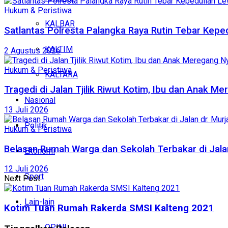
Hukum & Peristiwa
KALBAR
Satlantas Polresta Palangka Raya Rutin Tebar Kepe
KALTIM
2 Agustus 2026
Hukum & Peristiwa
KALTARA
Tragedi di Jalan Tjilik Riwut Kotim, Ibu dan Anak 
Nasional
13 Juli 2026
Politik
Hukum & Peristiwa
Belasan Rumah Warga dan Sekolah Terbakar di Jalan
Ekonomi
12 Juli 2026
Sport
Next Post
Lain-lain
Kotim Tuan Rumah Rakerda SMSI Kalteng 2021
OPINI