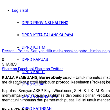
Legislatif
DPRD PROVINSI KALTENG
DPRD KOTA PALANGKA RAYA
DPRD KOTIM
Personil Polsek Seruyan Hilir melaksanakan patroli himbauan 
0
DPRD KAPUAS
SHARES
Share on Facebook
Share on Twitter
DPRD BARUT
KUALA PEMBUANG, BorneoDaily.co.id
– Untuk memutus mata 
melaksanakan patroli himbauan protocol kesehatan (Prokes) 
DPRD KOBAR
Kapolres Seruyan AKBP Bayu Wicaksono, S. H., S. I. K., M. Si., 
menyampaikan himbauan kamtibmas dan pendisiplinan Protokol 
DPRD GUNUNG MAS
mematuhi himbauan dari pemerintah pusat. Hal ini untuk menc
DPRD KATINGAN
Berita
Terkait