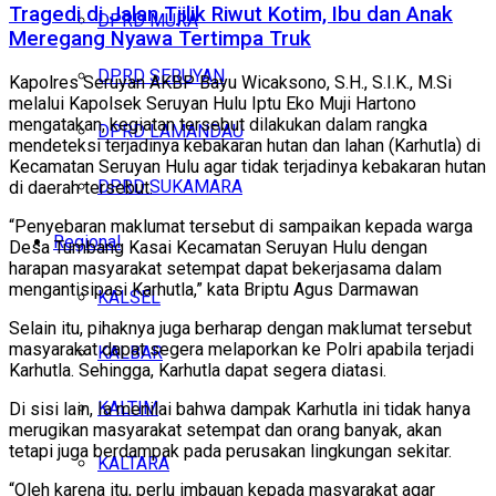
Tragedi di Jalan Tjilik Riwut Kotim, Ibu dan Anak
DPRD MURA
Meregang Nyawa Tertimpa Truk
DPRD SERUYAN
Kapolres Seruyan AKBP Bayu Wicaksono, S.H., S.I.K., M.Si
melalui Kapolsek Seruyan Hulu Iptu Eko Muji Hartono
mengatakan, kegiatan tersebut dilakukan dalam rangka
DPRD LAMANDAU
mendeteksi terjadinya kebakaran hutan dan lahan (Karhutla) di
Kecamatan Seruyan Hulu agar tidak terjadinya kebakaran hutan
DPRD SUKAMARA
di daerah tersebut.
“Penyebaran maklumat tersebut di sampaikan kepada warga
Regional
Desa Tumbang Kasai Kecamatan Seruyan Hulu dengan
harapan masyarakat setempat dapat bekerjasama dalam
mengantisipasi Karhutla,” kata Briptu Agus Darmawan
KALSEL
Selain itu, pihaknya juga berharap dengan maklumat tersebut
masyarakat dapat segera melaporkan ke Polri apabila terjadi
KALBAR
Karhutla. Sehingga, Karhutla dapat segera diatasi.
KALTIM
Di sisi lain, Ia menilai bahwa dampak Karhutla ini tidak hanya
merugikan masyarakat setempat dan orang banyak, akan
tetapi juga berdampak pada perusakan lingkungan sekitar.
KALTARA
“Oleh karena itu, perlu imbauan kepada masyarakat agar