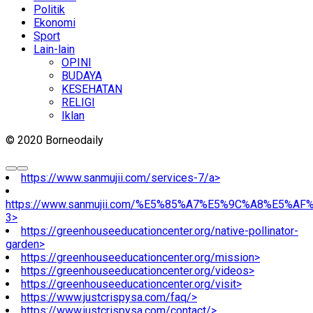
Politik
Ekonomi
Sport
Lain-lain
OPINI
BUDAYA
KESEHATAN
RELIGI
Iklan
© 2020 Borneodaily
https://www.sanmujii.com/services-7/a>
https://www.sanmujii.com/%E5%85%A7%E5%9C%A8%E5%A
3>
https://greenhouseeducationcenter.org/native-pollinator-
garden>
https://greenhouseeducationcenter.org/mission>
https://greenhouseeducationcenter.org/videos>
https://greenhouseeducationcenter.org/visit>
https://www.justcrispysa.com/faq/>
https://www.justcrispysa.com/contact/>