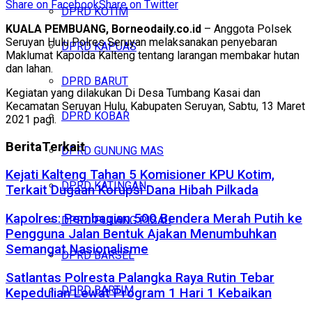
Share on Facebook
Share on Twitter
DPRD KOTIM
KUALA PEMBUANG, Borneodaily.co.id
– Anggota Polsek
Seruyan Hulu Polres Seruyan melaksanakan penyebaran
DPRD KAPUAS
Maklumat Kapolda Kalteng tentang larangan membakar hutan
dan lahan.
DPRD BARUT
Kegiatan yang dilakukan Di Desa Tumbang Kasai dan
Kecamatan Seruyan Hulu, Kabupaten Seruyan, Sabtu, 13 Maret
DPRD KOBAR
2021 pagi.
Berita
Terkait
DPRD GUNUNG MAS
Kejati Kalteng Tahan 5 Komisioner KPU Kotim,
DPRD KATINGAN
Terkait Dugaan Korupsi Dana Hibah Pilkada
Kapolres: Pembagian 500 Bendera Merah Putih ke
DPRD PULANG PISAU
Pengguna Jalan Bentuk Ajakan Menumbuhkan
Semangat Nasionalisme
DPRD BARSEL
Satlantas Polresta Palangka Raya Rutin Tebar
DPRD BARTIM
Kepedulian Lewat Program 1 Hari 1 Kebaikan