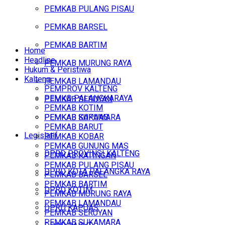
PEMKAB PULANG PISAU
PEMKAB BARSEL
PEMKAB BARTIM
Home
Headline
PEMKAB MURUNG RAYA
Hukum & Peristiwa
Kalteng
PEMKAB LAMANDAU
PEMPROV KALTENG
PEMKO PALANGKARAYA
PEMKAB SERUYAN
PEMKAB KOTIM
PEMKAB SUKAMARA
PEMKAB KAPUAS
PEMKAB BARUT
Legislatif
PEMKAB KOBAR
PEMKAB GUNUNG MAS
DPRD PROVINSI KALTENG
PEMKAB KATINGAN
PEMKAB PULANG PISAU
DPRD KOTA PALANGKA RAYA
PEMKAB BARSEL
PEMKAB BARTIM
DPRD KOTIM
PEMKAB MURUNG RAYA
PEMKAB LAMANDAU
DPRD KAPUAS
PEMKAB SERUYAN
PEMKAB SUKAMARA