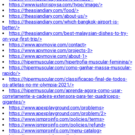
https://www.justcrispysa.com/type/image/>
https://theasiandiary.com/food/>
https://theasiandiary.com/about-us/>
https://theasiandiary.com/which-bangkok-airport-is-
better/>
https://theasiandiary.com/best-malaysian-dishes-to-try-
on-your-first-trip/>
https://www.apvmovie.com/contact>
https://www.apvmovie.com/projects-3>
https://www.apvmovie.com/about-1>
https://hipermuscular.com/hipertrofia-muscular-feminina/>
https://hipermuscular.com/como-ganhar-massa-muscular-
rapido/>
https://hipermuscular.com/classificacao-final-de-todos-
os-atletas-no-mr-olympia-2021/>
https://hipermuscular.com/aprenda-agora-como-usar-
corretamente-a-cadeira-extensora-para-ter-quadriceps-
gigantes/>
https://www.apexplayground.com/problems>
https://www.apexplayground.com/problem/2>
https://www.jsmproinfo.com/policies/terms>
https://www.jsmproinfo.com/policies/refund>
https://www.jsmproinfo.com/menu-catalog>