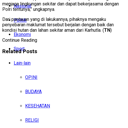
menjaga lingkungan sekitar dan dapat bekerjasama dengan
Nasional
Polri tentunya,” ungkapnya.
Dari pantauan yang di lakukannya, pihaknya mengaku
Politik
penyebaran maklumat tersebut berjalan dengan baik dan
kondisi hutan dan lahan sekitar aman dari Karhutla. (
TN
)
Ekonomi
Continue Reading
Sport
Related
Posts
Lain-lain
OPINI
BUDAYA
KESEHATAN
RELIGI