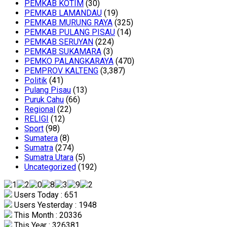
PEMKAB KOTIM
(30)
PEMKAB LAMANDAU
(19)
PEMKAB MURUNG RAYA
(325)
PEMKAB PULANG PISAU
(14)
PEMKAB SERUYAN
(224)
PEMKAB SUKAMARA
(3)
PEMKO PALANGKARAYA
(470)
PEMPROV KALTENG
(3,387)
Politik
(41)
Pulang Pisau
(13)
Puruk Cahu
(66)
Regional
(22)
RELIGI
(12)
Sport
(98)
Sumatera
(8)
Sumatra
(274)
Sumatra Utara
(5)
Uncategorized
(192)
Users Today : 651
Users Yesterday : 1948
This Month : 20336
This Year : 326381