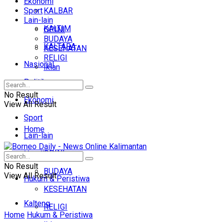
Ekonomi
Sport
KALBAR
Lain-lain
KALTIM
OPINI
BUDAYA
KALTARA
KESEHATAN
RELIGI
Nasional
Iklan
Politik
No Result
Ekonomi
View All Result
Sport
Home
Lain-lain
OPINI
Headline
No Result
BUDAYA
View All Result
Hukum & Peristiwa
KESEHATAN
Kalteng
RELIGI
Home
Hukum & Peristiwa