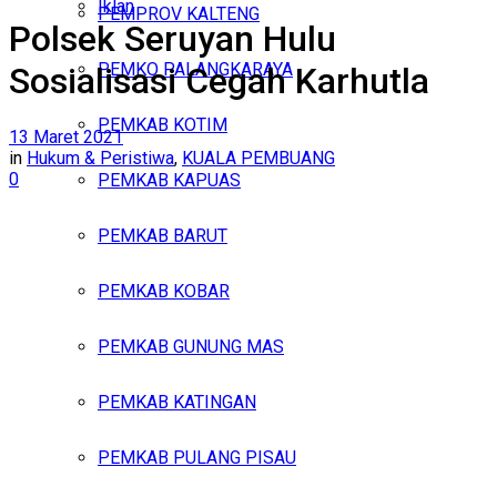
Iklan
PEMPROV KALTENG
Polsek Seruyan Hulu
Jumat, Agustus 7, 2026
PEMKO PALANGKARAYA
Sosialisasi Cegah Karhutla
PEMKAB KOTIM
13 Maret 2021
in
Hukum & Peristiwa
,
KUALA PEMBUANG
0
PEMKAB KAPUAS
PEMKAB BARUT
PEMKAB KOBAR
PEMKAB GUNUNG MAS
PEMKAB KATINGAN
PEMKAB PULANG PISAU