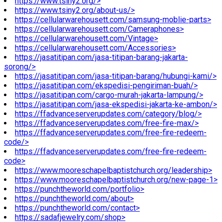
https://www.tsiny2.org/>
https://www.tsiny2.org/about-us/>
https://cellularwarehousett.com/samsung-moblie-parts>
https://cellularwarehousett.com/Cameraphones>
https://cellularwarehousett.com/Vintage>
https://cellularwarehousett.com/Accessories>
https://jasatitipan.com/jasa-titipan-barang-jakarta-
sorong/>
https://jasatitipan.com/jasa-titipan-barang/hubungi-kami/>
https://jasatitipan.com/ekspedisi-pengiriman-buah/>
https://jasatitipan.com/cargo-murah-jakarta-lampung/>
https://jasatitipan.com/jasa-ekspedisi-jakarta-ke-ambon/>
https://ffadvanceserverupdates.com/category/blog/>
https://ffadvanceserverupdates.com/free-fire-max/>
https://ffadvanceserverupdates.com/free-fire-redeem-
code/>
https://ffadvanceserverupdates.com/free-fire-redeem-
code>
https://www.mooreschapelbaptistchurch.org/leadership>
https://www.mooreschapelbaptistchurch.org/new-page-1>
https://punchtheworld.com/portfolio>
https://punchtheworld.com/about>
https://punchtheworld.com/contact>
https://sadafjewelry.com/shop>