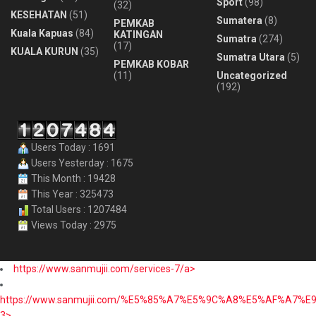
Sport
(98)
(32)
KESEHATAN
(51)
Sumatera
(8)
PEMKAB
Kuala Kapuas
(84)
KATINGAN
Sumatra
(274)
(17)
KUALA KURUN
(35)
Sumatra Utara
(5)
PEMKAB KOBAR
(11)
Uncategorized
(192)
Users Today : 1691
Users Yesterday : 1675
This Month : 19428
This Year : 325473
Total Users : 1207484
Views Today : 2975
https://www.sanmujii.com/services-7/a>
https://www.sanmujii.com/%E5%85%A7%E5%9C%A8%E5%AF%A7%
3>