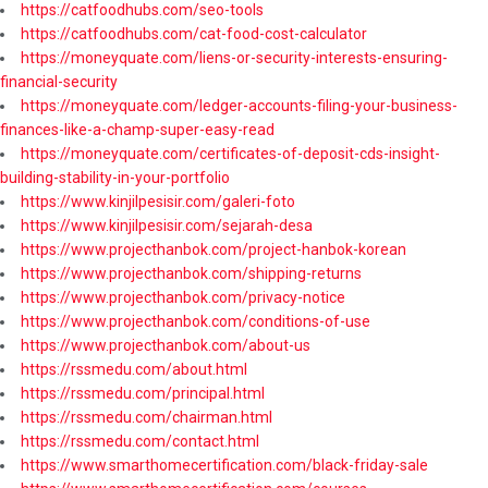
https://catfoodhubs.com/seo-tools
https://catfoodhubs.com/cat-food-cost-calculator
https://moneyquate.com/liens-or-security-interests-ensuring-
financial-security
https://moneyquate.com/ledger-accounts-filing-your-business-
finances-like-a-champ-super-easy-read
https://moneyquate.com/certificates-of-deposit-cds-insight-
building-stability-in-your-portfolio
https://www.kinjilpesisir.com/galeri-foto
https://www.kinjilpesisir.com/sejarah-desa
https://www.projecthanbok.com/project-hanbok-korean
https://www.projecthanbok.com/shipping-returns
https://www.projecthanbok.com/privacy-notice
https://www.projecthanbok.com/conditions-of-use
https://www.projecthanbok.com/about-us
https://rssmedu.com/about.html
https://rssmedu.com/principal.html
https://rssmedu.com/chairman.html
https://rssmedu.com/contact.html
https://www.smarthomecertification.com/black-friday-sale