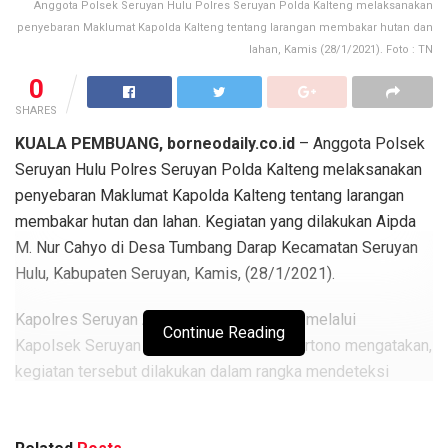
Anggota Polsek Seruyan Hulu Polres Seruyan Polda Kalteng melaksanakan
penyebaran Maklumat Kapolda Kalteng tentang larangan membakar hutan dan
lahan, Kamis (28/1/2021). Foto : TN
0
SHARES
KUALA PEMBUANG, borneodaily.co.id
– Anggota Polsek
Seruyan Hulu Polres Seruyan Polda Kalteng melaksanakan
penyebaran Maklumat Kapolda Kalteng tentang larangan
membakar hutan dan lahan. Kegiatan yang dilakukan Aipda
M. Nur Cahyo di Desa Tumbang Darap Kecamatan Seruyan
Hulu, Kabupaten Seruyan, Kamis, (28/1/2021).
Kapolres Seruyan AKBP Bayu Wicaksono melalui
Continue Reading
Kapolsek Seruyan Hulu IPTU EKO Muji Hartono mengatakan,
kegiatan tersebut dilakukan dalam rangka mendeteksi
terjadinya kebakaran hutan dan lahan (Karhutla) di
Kecamatan Seruyan Hulu agar tidak terjadinya kebakaran