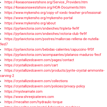
https://4seasonswestshore.org/Service_Providers.htm
https://4seasonswestshore.org/HOA-Documents.htm
https://www.mykensho.org/copy-of-icedc-teacher-professional-
https://www.mykensho.org/mykensho-portal
https://www.mykensho.org/about
https://pyrlavictoria.com/sndwiches/tripleta-9e9f
https://pyrlavictoria.com/sndwiches/victoria-club-9e9f
https://pyrlavictoria.com/postres/mallorcas-rellena-de-nutella-
9ed7
https://pyrlavictoria.com/bebidas-calientes/capuccino-9f0f
https://pyrlavictoria.com/acompaantes/platanos-maduros-9ecf
https://crystallizedcavern.com/pages/contact
https://crystallizedcavern.com/cart
https://crystallizedcavern.com/products/pyrite-crystal-ammonite-
carving-2
https://crystallizedcavern.com/collections
https://crystallizedcavern.com/policies/privacy-policy
https://mysteamate.com
https://www.shreejicaterers.com
https://mecalter.com/hydraulic-torque