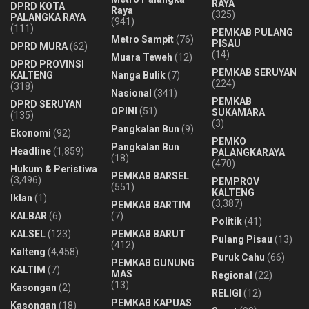
RAYA
DPRD KOTA
Raya
(325)
PALANGKA RAYA
(941)
(111)
PEMKAB PULANG
Metro Sampit
(76)
PISAU
DPRD MURA
(62)
(14)
Muara Teweh
(12)
DPRD PROVINSI
PEMKAB SERUYAN
KALTENG
Nanga Bulik
(7)
(224)
(318)
Nasional
(341)
PEMKAB
DPRD SERUYAN
OPINI
(51)
SUKAMARA
(135)
(3)
Pangkalan Bun
(9)
Ekonomi
(92)
PEMKO
Pangkalan Bun
Headline
(1,859)
PALANGKARAYA
(18)
(470)
Hukum & Peristiwa
PEMKAB BARSEL
(3,496)
PEMPROV
(551)
KALTENG
Iklan
(1)
(3,387)
PEMKAB BARTIM
KALBAR
(6)
(7)
Politik
(41)
KALSEL
(123)
PEMKAB BARUT
Pulang Pisau
(13)
(412)
Kalteng
(4,458)
Puruk Cahu
(66)
PEMKAB GUNUNG
KALTIM
(7)
MAS
Regional
(22)
(13)
Kasongan
(2)
RELIGI
(12)
PEMKAB KAPUAS
Kasongan
(18)