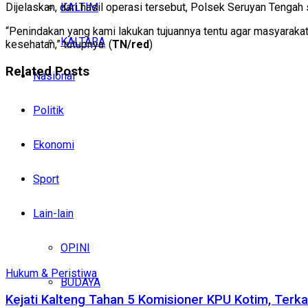
KALTIM
Dijelaskan, dari hasil operasi tersebut, Polsek Seruyan Tengah
“Penindakan yang kami lakukan tujuannya tentu agar masyarak
KALTARA
kesehatan,” tutupnya. (
TN/red
)
Related
Posts
Nasional
Politik
Ekonomi
Sport
Lain-lain
OPINI
Hukum & Peristiwa
BUDAYA
Kejati Kalteng Tahan 5 Komisioner KPU Kotim, Terka