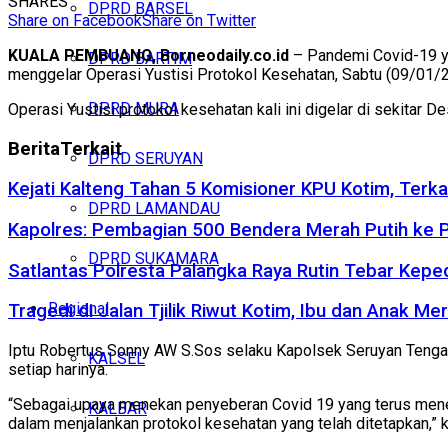
SHARES
DPRD BARSEL
Share on Facebook
Share on Twitter
KUALA PEMBUANG, Borneodaily.co.id
– Pandemi Covid-19 ya
DPRD BARTIM
menggelar Operasi Yustisi Protokol Kesehatan, Sabtu (09/01/
DPRD MURA
Operasi Yustisi protokol kesehatan kali ini digelar di sekitar
Berita
Terkait
DPRD SERUYAN
Kejati Kalteng Tahan 5 Komisioner KPU Kotim, Terka
DPRD LAMANDAU
Kapolres: Pembagian 500 Bendera Merah Putih ke
DPRD SUKAMARA
Satlantas Polresta Palangka Raya Rutin Tebar Kepe
Regional
Tragedi di Jalan Tjilik Riwut Kotim, Ibu dan Anak 
Iptu Robertus Sonny AW S.Sos selaku Kapolsek Seruyan Tenga
KALSEL
setiap harinya.
“Sebagai upaya menekan penyeberan Covid 19 yang terus mener
KALBAR
dalam menjalankan protokol kesehatan yang telah ditetapkan,” 