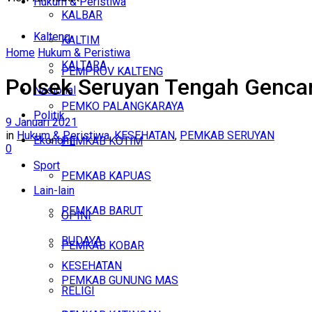
Hukum & Peristiwa
KALBAR
Kalteng
KALTIM
Home
Hukum & Peristiwa
KALTARA
PEMPROV KALTENG
Polsek Seruyan Tengah Gencar
Nasional
PEMKO PALANGKARAYA
Politik
9 Januari 2021
in
Hukum & Peristiwa
,
KESEHATAN
,
PEMKAB SERUYAN
Ekonomi
PEMKAB KOTIM
0
Sport
PEMKAB KAPUAS
Lain-lain
PEMKAB BARUT
OPINI
BUDAYA
PEMKAB KOBAR
KESEHATAN
PEMKAB GUNUNG MAS
RELIGI