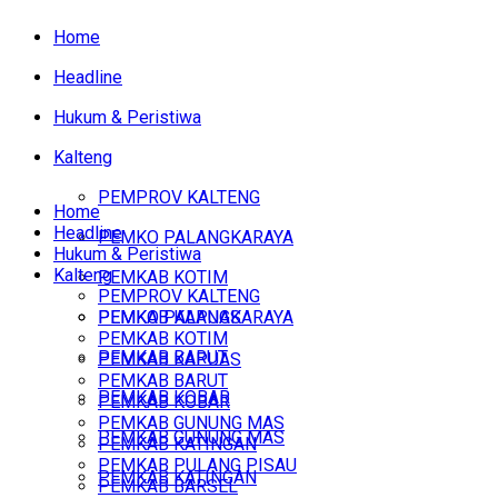
Home
Headline
Hukum & Peristiwa
Kalteng
PEMPROV KALTENG
Home
Headline
PEMKO PALANGKARAYA
Hukum & Peristiwa
Kalteng
PEMKAB KOTIM
PEMPROV KALTENG
PEMKAB KAPUAS
PEMKO PALANGKARAYA
PEMKAB KOTIM
PEMKAB BARUT
PEMKAB KAPUAS
PEMKAB BARUT
PEMKAB KOBAR
PEMKAB KOBAR
PEMKAB GUNUNG MAS
PEMKAB GUNUNG MAS
PEMKAB KATINGAN
PEMKAB PULANG PISAU
PEMKAB KATINGAN
PEMKAB BARSEL