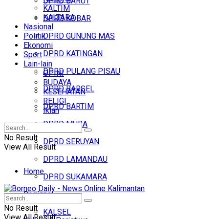
DPRD BARUT
KALTIM
KALTARA
DPRD KOBAR
Nasional
Politik
DPRD GUNUNG MAS
Ekonomi
DPRD KATINGAN
Sport
Lain-lain
DPRD PULANG PISAU
OPINI
BUDAYA
DPRD BARSEL
KESEHATAN
RELIGI
DPRD BARTIM
Iklan
DPRD MURA
No Result
DPRD SERUYAN
View All Result
DPRD LAMANDAU
Home
DPRD SUKAMARA
Regional
Headline
No Result
KALSEL
View All Result