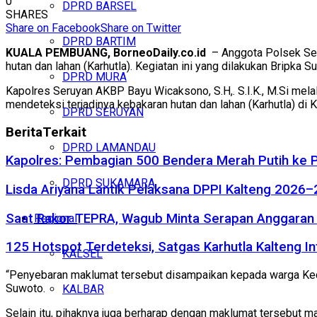
0
DPRD BARSEL
SHARES
Share on Facebook
Share on Twitter
DPRD BARTIM
KUALA PEMBUANG, BorneoDaily.co.id
– Anggota Polsek Ser
hutan dan lahan (Karhutla). Kegiatan ini yang dilakukan Bripka
DPRD MURA
Kapolres Seruyan AKBP Bayu Wicaksono, S.H,. S.I.K., M.Si mel
mendeteksi terjadinya kebakaran hutan dan lahan (Karhutla) di 
DPRD SERUYAN
Berita
Terkait
DPRD LAMANDAU
Kapolres: Pembagian 500 Bendera Merah Putih ke
DPRD SUKAMARA
Lisda Ariyana Lantik Pelaksana DPPI Kalteng 2026–
Saat Rakor TEPRA, Wagub Minta Serapan Anggaran 
Regional
125 Hotspot Terdeteksi, Satgas Karhutla Kalteng In
KALSEL
“Penyebaran maklumat tersebut disampaikan kepada warga Kec
Suwoto.
KALBAR
Selain itu, pihaknya juga berharap dengan maklumat tersebut mas