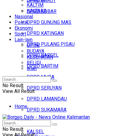
DPRD BARUT
KALTIM
KALTARA
DPRD KOBAR
Nasional
Politik
DPRD GUNUNG MAS
Ekonomi
DPRD KATINGAN
Sport
Lain-lain
DPRD PULANG PISAU
OPINI
BUDAYA
DPRD BARSEL
KESEHATAN
RELIGI
DPRD BARTIM
Iklan
DPRD MURA
No Result
DPRD SERUYAN
View All Result
DPRD LAMANDAU
Home
DPRD SUKAMARA
Regional
Headline
No Result
KALSEL
View All Result