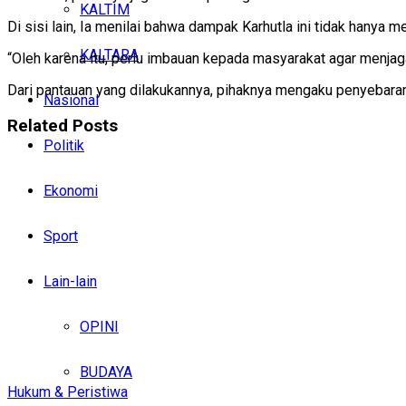
KALTIM
Di sisi lain, Ia menilai bahwa dampak Karhutla ini tidak hanya
KALTARA
“Oleh karena itu, perlu imbauan kepada masyarakat agar menjag
Dari pantauan yang dilakukannya, pihaknya mengaku penyebaran m
Nasional
Related
Posts
Politik
Ekonomi
Sport
Lain-lain
OPINI
BUDAYA
Hukum & Peristiwa