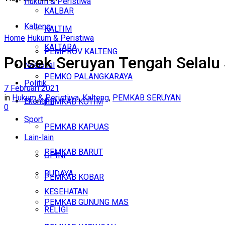
Hukum & Peristiwa
KALBAR
Kalteng
KALTIM
Home
Hukum & Peristiwa
KALTARA
PEMPROV KALTENG
Polsek Seruyan Tengah Selalu
Nasional
PEMKO PALANGKARAYA
Politik
7 Februari 2021
in
Hukum & Peristiwa
,
Kalteng
,
PEMKAB SERUYAN
Ekonomi
PEMKAB KOTIM
0
Sport
PEMKAB KAPUAS
Lain-lain
PEMKAB BARUT
OPINI
BUDAYA
PEMKAB KOBAR
KESEHATAN
PEMKAB GUNUNG MAS
RELIGI