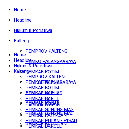
Home
Headline
Hukum & Peristiwa
Kalteng
PEMPROV KALTENG
Home
Headline
PEMKO PALANGKARAYA
Hukum & Peristiwa
Kalteng
PEMKAB KOTIM
PEMPROV KALTENG
PEMKAB KAPUAS
PEMKO PALANGKARAYA
PEMKAB KOTIM
PEMKAB BARUT
PEMKAB KAPUAS
PEMKAB BARUT
PEMKAB KOBAR
PEMKAB KOBAR
PEMKAB GUNUNG MAS
PEMKAB GUNUNG MAS
PEMKAB KATINGAN
PEMKAB PULANG PISAU
PEMKAB KATINGAN
PEMKAB BARSEL