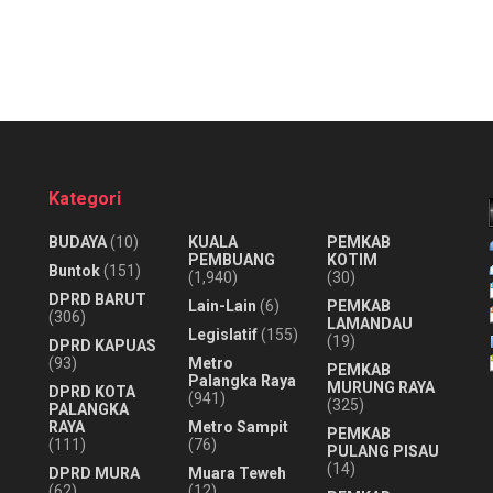
Kategori
BUDAYA
(10)
KUALA
PEMKAB
PEMBUANG
KOTIM
Buntok
(151)
(1,940)
(30)
DPRD BARUT
Lain-Lain
(6)
PEMKAB
(306)
LAMANDAU
Legislatif
(155)
(19)
DPRD KAPUAS
(93)
Metro
PEMKAB
Palangka Raya
MURUNG RAYA
DPRD KOTA
(941)
(325)
PALANGKA
RAYA
Metro Sampit
PEMKAB
(111)
(76)
PULANG PISAU
(14)
DPRD MURA
Muara Teweh
(62)
(12)