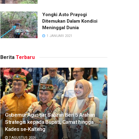
Yongki Asto Prayogi
Ditemukan Dalam Kondisi
Meninggal Dunia
1 JANUARI 2021
Berita
Terbaru
Gubernur Agustiar Sabran Beri 5 Arahan
Strategis kepada Bupati, Camat hingga
Kades se-Kalteng
7 AGUSTUS 2026