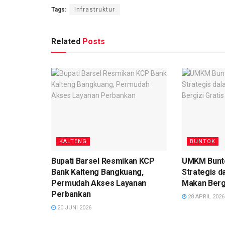
Tags:
Infrastruktur
Related
Posts
KALTENG
BUNTOK
Bupati Barsel Resmikan KCP
UMKM Bunto
Bank Kalteng Bangkuang,
Strategis 
Permudah Akses Layanan
Makan Bergi
Perbankan
28 APRIL 2026
20 JUNI 2026