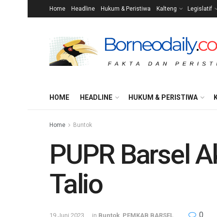
Home
Headline
Hukum & Peristiwa
Kalteng
Legislatif
HOME
HEADLINE
HUKUM & PERISTIWA
Home
Buntok
PUPR Barsel A
Talio
0
19 Juni 2023
in
Buntok
,
PEMKAB BARSEL