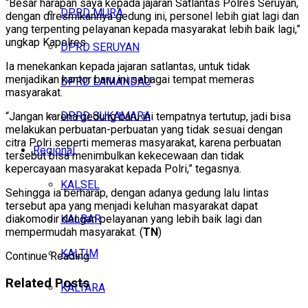
“Besar harapan saya kepada jajaran Satlantas Polres Seruyan,
DPRD MURA
dengan diresmikannya gedung ini, personel lebih giat lagi dan
yang terpenting pelayanan kepada masyarakat lebih baik lagi,”
ungkap Kapolres.
DPRD SERUYAN
Ia menekankan kepada jajaran satlantas, untuk tidak
menjadikan kantor baru ini sebagai tempat memeras
DPRD LAMANDAU
masyarakat.
DPRD SUKAMARA
“Jangan karena gedung baru ini tempatnya tertutup, jadi bisa
melakukan perbuatan-perbuatan yang tidak sesuai dengan
citra Polri seperti memeras masyarakat, karena perbuatan
Regional
tersebut bisa menimbulkan kekecewaan dan tidak
kepercayaan masyarakat kepada Polri,” tegasnya.
KALSEL
Sehingga ia berharap, dengan adanya gedung lalu lintas
tersebut apa yang menjadi keluhan masyarakat dapat
KALBAR
diakomodir dengan pelayanan yang lebih baik lagi dan
mempermudah masyarakat. (
TN
)
KALTIM
Continue Reading
Related
Posts
KALTARA