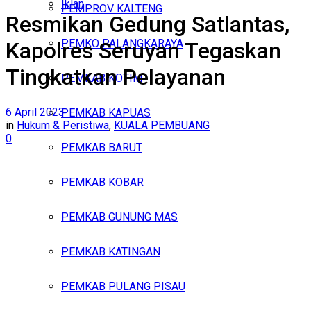
Iklan
PEMPROV KALTENG
Resmikan Gedung Satlantas,
Jumat, Agustus 7, 2026
PEMKO PALANGKARAYA
Kapolres Seruyan Tegaskan
Tingkatkan Pelayanan
PEMKAB KOTIM
6 April 2023
PEMKAB KAPUAS
in
Hukum & Peristiwa
,
KUALA PEMBUANG
0
PEMKAB BARUT
PEMKAB KOBAR
PEMKAB GUNUNG MAS
PEMKAB KATINGAN
PEMKAB PULANG PISAU