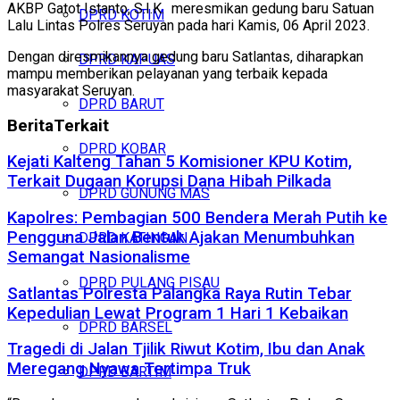
AKBP Gatot Istanto, S.I.K. meresmikan gedung baru Satuan
DPRD KOTIM
Lalu Lintas Polres Seruyan pada hari Kamis, 06 April 2023.
Dengan diresmikannya gedung baru Satlantas, diharapkan
DPRD KAPUAS
mampu memberikan pelayanan yang terbaik kepada
masyarakat Seruyan.
DPRD BARUT
Berita
Terkait
DPRD KOBAR
Kejati Kalteng Tahan 5 Komisioner KPU Kotim,
Terkait Dugaan Korupsi Dana Hibah Pilkada
DPRD GUNUNG MAS
Kapolres: Pembagian 500 Bendera Merah Putih ke
Pengguna Jalan Bentuk Ajakan Menumbuhkan
DPRD KATINGAN
Semangat Nasionalisme
DPRD PULANG PISAU
Satlantas Polresta Palangka Raya Rutin Tebar
Kepedulian Lewat Program 1 Hari 1 Kebaikan
DPRD BARSEL
Tragedi di Jalan Tjilik Riwut Kotim, Ibu dan Anak
Meregang Nyawa Tertimpa Truk
DPRD BARTIM