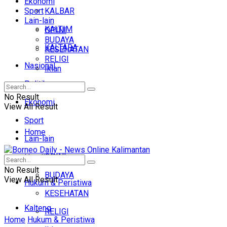
Ekonomi
Sport
KALBAR
Lain-lain
KALTIM
OPINI
BUDAYA
KALTARA
KESEHATAN
RELIGI
Nasional
Iklan
Politik
No Result
Ekonomi
View All Result
Sport
Home
Lain-lain
OPINI
Headline
No Result
BUDAYA
View All Result
Hukum & Peristiwa
KESEHATAN
Kalteng
RELIGI
Home
Hukum & Peristiwa