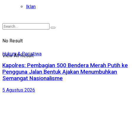
Iklan
No Result
Hukum & Peristiwa
View All Result
Kapolres: Pembagian 500 Bendera Merah Putih ke
Pengguna Jalan Bentuk Ajakan Menumbuhkan
Semangat Nasionalisme
5 Agustus 2026