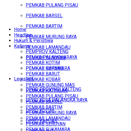
PEMKAB PULANG PISAU
PEMKAB BARSEL
PEMKAB BARTIM
Home
Headline
PEMKAB MURUNG RAYA
Hukum & Peristiwa
Kalteng
PEMKAB LAMANDAU
PEMPROV KALTENG
PEMKO PALANGKARAYA
PEMKAB SERUYAN
PEMKAB KOTIM
PEMKAB SUKAMARA
PEMKAB KAPUAS
PEMKAB BARUT
Legislatif
PEMKAB KOBAR
PEMKAB GUNUNG MAS
DPRD PROVINSI KALTENG
PEMKAB KATINGAN
PEMKAB PULANG PISAU
DPRD KOTA PALANGKA RAYA
PEMKAB BARSEL
PEMKAB BARTIM
DPRD KOTIM
PEMKAB MURUNG RAYA
PEMKAB LAMANDAU
DPRD KAPUAS
PEMKAB SERUYAN
PEMKAB SUKAMARA