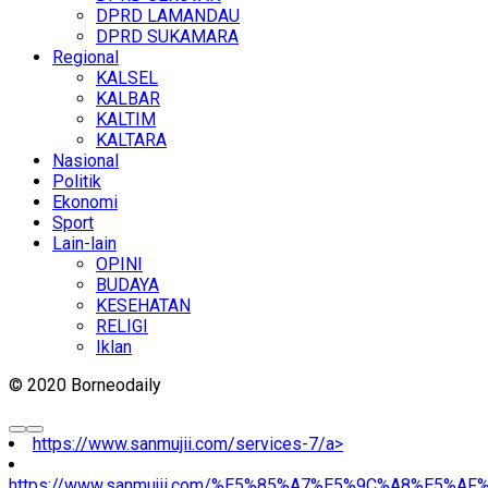
DPRD LAMANDAU
DPRD SUKAMARA
Regional
KALSEL
KALBAR
KALTIM
KALTARA
Nasional
Politik
Ekonomi
Sport
Lain-lain
OPINI
BUDAYA
KESEHATAN
RELIGI
Iklan
© 2020 Borneodaily
https://www.sanmujii.com/services-7/a>
https://www.sanmujii.com/%E5%85%A7%E5%9C%A8%E5%A