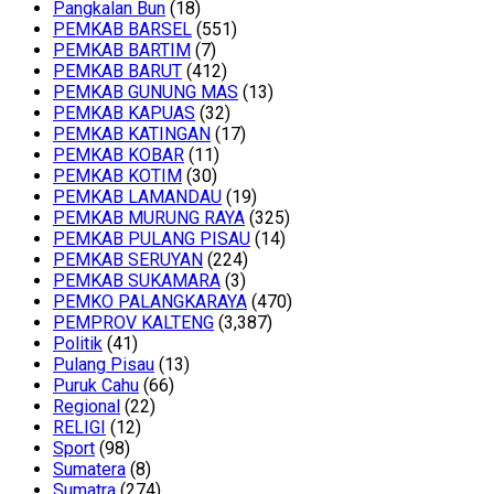
Pangkalan Bun
(18)
PEMKAB BARSEL
(551)
PEMKAB BARTIM
(7)
PEMKAB BARUT
(412)
PEMKAB GUNUNG MAS
(13)
PEMKAB KAPUAS
(32)
PEMKAB KATINGAN
(17)
PEMKAB KOBAR
(11)
PEMKAB KOTIM
(30)
PEMKAB LAMANDAU
(19)
PEMKAB MURUNG RAYA
(325)
PEMKAB PULANG PISAU
(14)
PEMKAB SERUYAN
(224)
PEMKAB SUKAMARA
(3)
PEMKO PALANGKARAYA
(470)
PEMPROV KALTENG
(3,387)
Politik
(41)
Pulang Pisau
(13)
Puruk Cahu
(66)
Regional
(22)
RELIGI
(12)
Sport
(98)
Sumatera
(8)
Sumatra
(274)