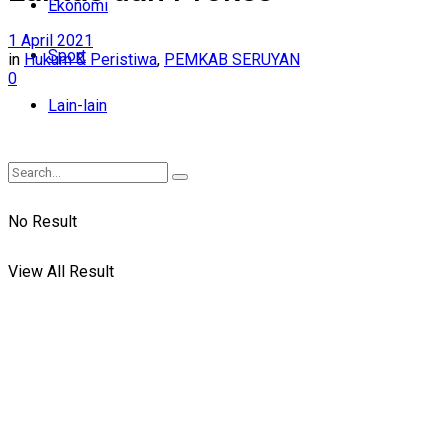
Ekonomi
1 April 2021
Sport
in
Hukum & Peristiwa
,
PEMKAB SERUYAN
0
Lain-lain
No Result
View All Result