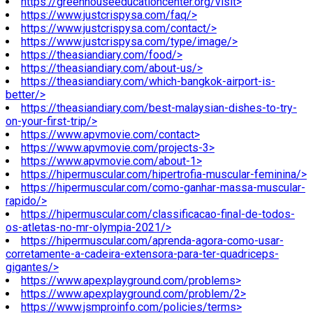
https://greenhouseeducationcenter.org/visit>
https://www.justcrispysa.com/faq/>
https://www.justcrispysa.com/contact/>
https://www.justcrispysa.com/type/image/>
https://theasiandiary.com/food/>
https://theasiandiary.com/about-us/>
https://theasiandiary.com/which-bangkok-airport-is-
better/>
https://theasiandiary.com/best-malaysian-dishes-to-try-
on-your-first-trip/>
https://www.apvmovie.com/contact>
https://www.apvmovie.com/projects-3>
https://www.apvmovie.com/about-1>
https://hipermuscular.com/hipertrofia-muscular-feminina/>
https://hipermuscular.com/como-ganhar-massa-muscular-
rapido/>
https://hipermuscular.com/classificacao-final-de-todos-
os-atletas-no-mr-olympia-2021/>
https://hipermuscular.com/aprenda-agora-como-usar-
corretamente-a-cadeira-extensora-para-ter-quadriceps-
gigantes/>
https://www.apexplayground.com/problems>
https://www.apexplayground.com/problem/2>
https://www.jsmproinfo.com/policies/terms>