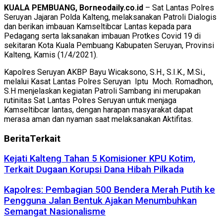
KUALA PEMBUANG, Borneodaily.co.id
– Sat Lantas Polres
Seruyan Jajaran Polda Kalteng, melaksanakan Patroli Dialogis
dan berikan imbauan Kamseltibcar Lantas kepada para
Pedagang serta laksanakan imbauan Protkes Covid 19 di
sekitaran Kota Kuala Pembuang Kabupaten Seruyan, Provinsi
Kalteng, Kamis (1/4/2021).
Kapolres Seruyan AKBP Bayu Wicaksono, S.H., S.I.K., M.Si.,
melalui Kasat Lantas Polres Seruyan Iptu Moch. Romadhon,
S.H menjelaskan kegiatan Patroli Sambang ini merupakan
rutinitas Sat Lantas Polres Seruyan untuk menjaga
Kamseltibcar lantas, dengan harapan masyarakat dapat
merasa aman dan nyaman saat melaksanakan Aktifitas.
Berita
Terkait
Kejati Kalteng Tahan 5 Komisioner KPU Kotim,
Terkait Dugaan Korupsi Dana Hibah Pilkada
Kapolres: Pembagian 500 Bendera Merah Putih ke
Pengguna Jalan Bentuk Ajakan Menumbuhkan
Semangat Nasionalisme