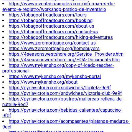
https://www.inventariosimples.com/informa-es-do-
evento-e-registro/workshop-pratico-de-inventario
https://tobagooffroadtours.com/tours
https://tobagooffroadtours.com/booking
https://tobagooffroadtours.com/about-us
https://tobagooffroadtours.com/contact-us
https://tobagooffroadtours.com/hiking-adventures
https://www.zeromortgage.org/contact-us
https://www.zeromortgage.org/homebuyers
https://4seasonswestshore.org/Service_Providers.htm
https://4seasonswestshore.org/HOA-Documents.htm
https://www.mykensho.org/copy-of-icedc-teacher-
professional-
https://www.mykensho.org/mykensho-portal
https://www.mykensho.org/about
https://pyrlavictoria.com/sndwiches/tripleta-9e9f
https://pyrlavictoria.com/sndwiches/victoria-club-9e9f
https://pyrlavictoria.com/postres/mallorcas-rellena-de-
nutella-9ed7
https://pyrlavictoria.com/bebidas-calientes/capuccino-
9f0f
https://pyrlavictoria.com/acompaantes/platanos-maduros-
9ecf