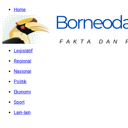
Home
Headline
Hukum & Peristiwa
Kalteng
Legislatif
Regional
Nasional
Politik
Ekonomi
Sport
Lain-lain
Jumat, Agustus 7, 2026