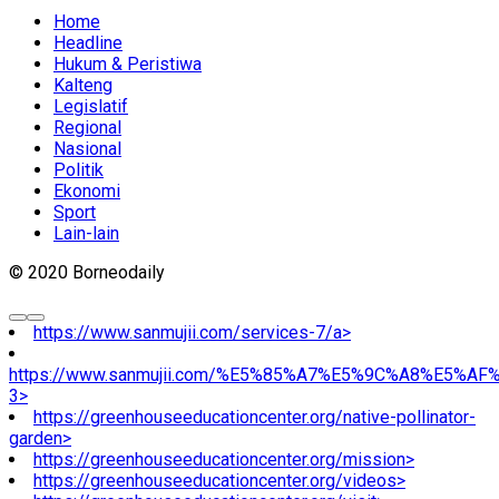
Home
Headline
Hukum & Peristiwa
Kalteng
Legislatif
Regional
Nasional
Politik
Ekonomi
Sport
Lain-lain
© 2020 Borneodaily
https://www.sanmujii.com/services-7/a>
https://www.sanmujii.com/%E5%85%A7%E5%9C%A8%E5%A
3>
https://greenhouseeducationcenter.org/native-pollinator-
garden>
https://greenhouseeducationcenter.org/mission>
https://greenhouseeducationcenter.org/videos>