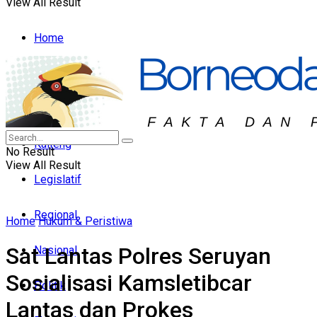
View All Result
Home
Headline
Hukum & Peristiwa
Kalteng
No Result
View All Result
Legislatif
Regional
Home
Hukum & Peristiwa
Sat Lantas Polres Seruyan
Nasional
Sosialisasi Kamsletibcar
Politik
Lantas dan Prokes