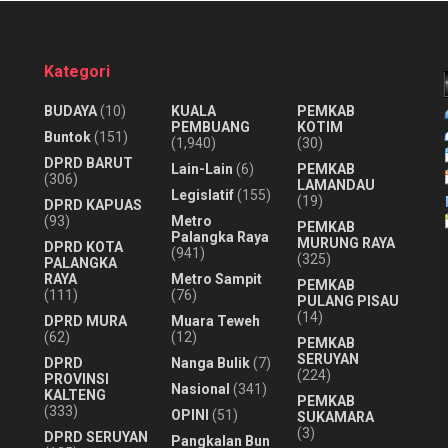
Kategori
BUDAYA
(10)
KUALA
PEMKAB
PEMBUANG
KOTIM
Buntok
(151)
(1,940)
(30)
DPRD BARUT
Lain-Lain
(6)
PEMKAB
(306)
LAMANDAU
Legislatif
(155)
(19)
DPRD KAPUAS
(93)
Metro
PEMKAB
Palangka Raya
MURUNG RAYA
DPRD KOTA
(941)
(325)
PALANGKA
RAYA
Metro Sampit
PEMKAB
(111)
(76)
PULANG PISAU
(14)
DPRD MURA
Muara Teweh
(62)
(12)
PEMKAB
SERUYAN
DPRD
Nanga Bulik
(7)
(224)
PROVINSI
Nasional
(341)
KALTENG
PEMKAB
(333)
OPINI
(51)
SUKAMARA
(3)
DPRD SERUYAN
Pangkalan Bun