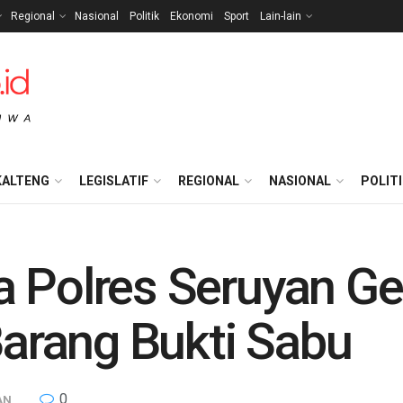
Regional
Nasional
Politik
Ekonomi
Sport
Lain-lain
KALTENG
LEGISLATIF
REGIONAL
NASIONAL
POLIT
 Polres Seruyan Ge
rang Bukti Sabu
0
AN