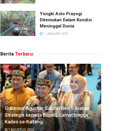
Yongki Asto Prayogi
Ditemukan Dalam Kondisi
Meninggal Dunia
1 JANUARI 2021
Berita
Terbaru
Gubernur Agustiar Sabran Beri 5 Arahan
Strategis kepada Bupati, Camat hingga
Kades se-Kalteng
7 AGUSTUS 2026