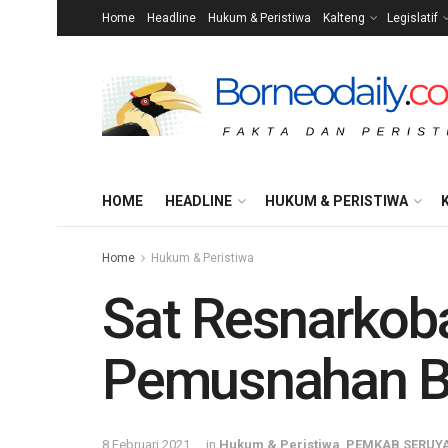
Home
Headline
Hukum & Peristiwa
Kalteng
Legislatif
HOME
HEADLINE
HUKUM & PERISTIWA
Home
Hukum & Peristiwa
Sat Resnarkoba
Pemusnahan Ba
8 Februari 2021
in
Hukum & Peristiwa
,
PEMKAB SERUY