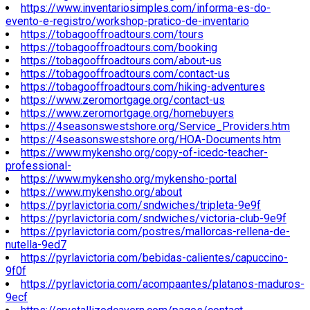
https://www.inventariosimples.com/informa-es-do-
evento-e-registro/workshop-pratico-de-inventario
https://tobagooffroadtours.com/tours
https://tobagooffroadtours.com/booking
https://tobagooffroadtours.com/about-us
https://tobagooffroadtours.com/contact-us
https://tobagooffroadtours.com/hiking-adventures
https://www.zeromortgage.org/contact-us
https://www.zeromortgage.org/homebuyers
https://4seasonswestshore.org/Service_Providers.htm
https://4seasonswestshore.org/HOA-Documents.htm
https://www.mykensho.org/copy-of-icedc-teacher-
professional-
https://www.mykensho.org/mykensho-portal
https://www.mykensho.org/about
https://pyrlavictoria.com/sndwiches/tripleta-9e9f
https://pyrlavictoria.com/sndwiches/victoria-club-9e9f
https://pyrlavictoria.com/postres/mallorcas-rellena-de-
nutella-9ed7
https://pyrlavictoria.com/bebidas-calientes/capuccino-
9f0f
https://pyrlavictoria.com/acompaantes/platanos-maduros-
9ecf