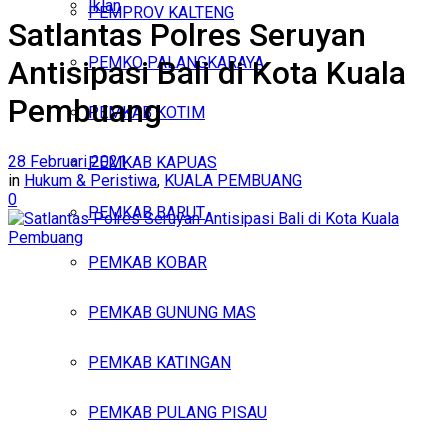
Iklan
PEMPROV KALTENG
Satlantas Polres Seruyan
Sabtu, Agustus 8, 2026
PEMKO PALANGKARAYA
Antisipasi Bali di Kota Kuala
Pembuang
PEMKAB KOTIM
28 Februari 2021
PEMKAB KAPUAS
in
Hukum & Peristiwa
,
KUALA PEMBUANG
0
PEMKAB BARUT
PEMKAB KOBAR
PEMKAB GUNUNG MAS
PEMKAB KATINGAN
PEMKAB PULANG PISAU