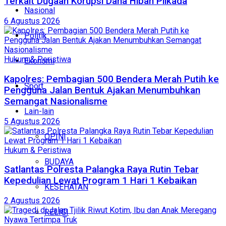
Terkait Dugaan Korupsi Dana Hibah Pilkada
Nasional
6 Agustus 2026
Politik
Hukum & Peristiwa
Ekonomi
Kapolres: Pembagian 500 Bendera Merah Putih ke
Sport
Pengguna Jalan Bentuk Ajakan Menumbuhkan
Semangat Nasionalisme
Lain-lain
5 Agustus 2026
OPINI
Hukum & Peristiwa
BUDAYA
Satlantas Polresta Palangka Raya Rutin Tebar
Kepedulian Lewat Program 1 Hari 1 Kebaikan
KESEHATAN
2 Agustus 2026
RELIGI