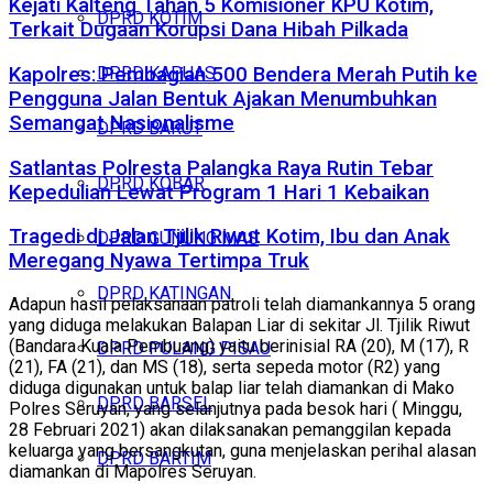
Kejati Kalteng Tahan 5 Komisioner KPU Kotim,
DPRD KOTIM
Terkait Dugaan Korupsi Dana Hibah Pilkada
DPRD KAPUAS
Kapolres: Pembagian 500 Bendera Merah Putih ke
Pengguna Jalan Bentuk Ajakan Menumbuhkan
Semangat Nasionalisme
DPRD BARUT
Satlantas Polresta Palangka Raya Rutin Tebar
DPRD KOBAR
Kepedulian Lewat Program 1 Hari 1 Kebaikan
Tragedi di Jalan Tjilik Riwut Kotim, Ibu dan Anak
DPRD GUNUNG MAS
Meregang Nyawa Tertimpa Truk
DPRD KATINGAN
Adapun hasil pelaksanaan patroli telah diamankannya 5 orang
yang diduga melakukan Balapan Liar di sekitar Jl. Tjilik Riwut
(Bandara Kuala Pembuang) yaitu berinisial RA (20), M (17), R
DPRD PULANG PISAU
(21), FA (21), dan MS (18), serta sepeda motor (R2) yang
diduga digunakan untuk balap liar telah diamankan di Mako
DPRD BARSEL
Polres Seruyan, yang selanjutnya pada besok hari ( Minggu,
28 Februari 2021) akan dilaksanakan pemanggilan kepada
keluarga yang bersangkutan, guna menjelaskan perihal alasan
DPRD BARTIM
diamankan di Mapolres Seruyan.