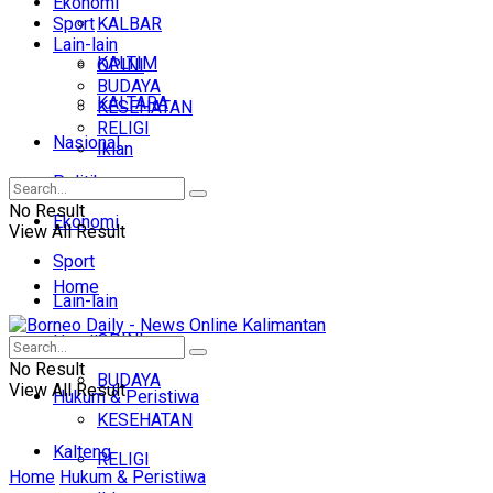
Ekonomi
Sport
KALBAR
Lain-lain
KALTIM
OPINI
BUDAYA
KALTARA
KESEHATAN
RELIGI
Nasional
Iklan
Politik
No Result
Ekonomi
View All Result
Sport
Home
Lain-lain
OPINI
Headline
No Result
BUDAYA
View All Result
Hukum & Peristiwa
KESEHATAN
Kalteng
RELIGI
Home
Hukum & Peristiwa