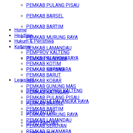
PEMKAB PULANG PISAU
PEMKAB BARSEL
PEMKAB BARTIM
Home
Headline
PEMKAB MURUNG RAYA
Hukum & Peristiwa
Kalteng
PEMKAB LAMANDAU
PEMPROV KALTENG
PEMKO PALANGKARAYA
PEMKAB SERUYAN
PEMKAB KOTIM
PEMKAB SUKAMARA
PEMKAB KAPUAS
PEMKAB BARUT
Legislatif
PEMKAB KOBAR
PEMKAB GUNUNG MAS
DPRD PROVINSI KALTENG
PEMKAB KATINGAN
PEMKAB PULANG PISAU
DPRD KOTA PALANGKA RAYA
PEMKAB BARSEL
PEMKAB BARTIM
DPRD KOTIM
PEMKAB MURUNG RAYA
PEMKAB LAMANDAU
DPRD KAPUAS
PEMKAB SERUYAN
PEMKAB SUKAMARA