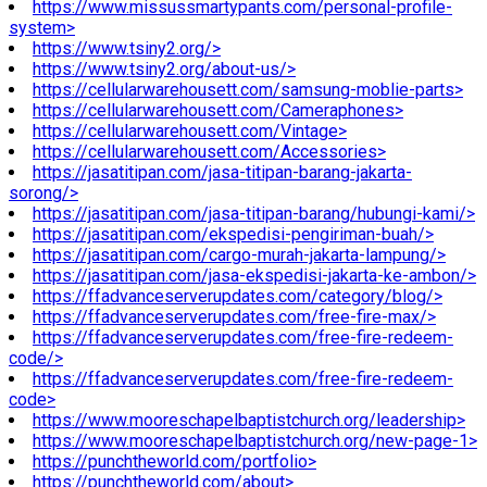
https://www.missussmartypants.com/personal-profile-
system>
https://www.tsiny2.org/>
https://www.tsiny2.org/about-us/>
https://cellularwarehousett.com/samsung-moblie-parts>
https://cellularwarehousett.com/Cameraphones>
https://cellularwarehousett.com/Vintage>
https://cellularwarehousett.com/Accessories>
https://jasatitipan.com/jasa-titipan-barang-jakarta-
sorong/>
https://jasatitipan.com/jasa-titipan-barang/hubungi-kami/>
https://jasatitipan.com/ekspedisi-pengiriman-buah/>
https://jasatitipan.com/cargo-murah-jakarta-lampung/>
https://jasatitipan.com/jasa-ekspedisi-jakarta-ke-ambon/>
https://ffadvanceserverupdates.com/category/blog/>
https://ffadvanceserverupdates.com/free-fire-max/>
https://ffadvanceserverupdates.com/free-fire-redeem-
code/>
https://ffadvanceserverupdates.com/free-fire-redeem-
code>
https://www.mooreschapelbaptistchurch.org/leadership>
https://www.mooreschapelbaptistchurch.org/new-page-1>
https://punchtheworld.com/portfolio>
https://punchtheworld.com/about>