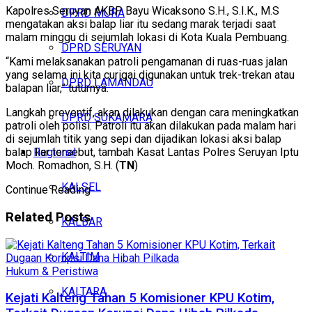
Kapolres Seruyan AKBP Bayu Wicaksono S.H., S.I.K., M.S
DPRD MURA
mengatakan aksi balap liar itu sedang marak terjadi saat
malam minggu di sejumlah lokasi di Kota Kuala Pembuang.
DPRD SERUYAN
“Kami melaksanakan patroli pengamanan di ruas-ruas jalan
yang selama ini kita curigai digunakan untuk trek-trekan atau
DPRD LAMANDAU
balapan liar,” tuturnya.
Langkah preventif, akan dilakukan dengan cara meningkatkan
DPRD SUKAMARA
patroli oleh polisi. Patroli itu akan dilakukan pada malam hari
di sejumlah titik yang sepi dan dijadikan lokasi aksi balap
Regional
balap liar tersebut, tambah Kasat Lantas Polres Seruyan Iptu
Moch. Romadhon, S.H. (
TN
)
KALSEL
Continue Reading
Related
Posts
KALBAR
KALTIM
Hukum & Peristiwa
KALTARA
Kejati Kalteng Tahan 5 Komisioner KPU Kotim,