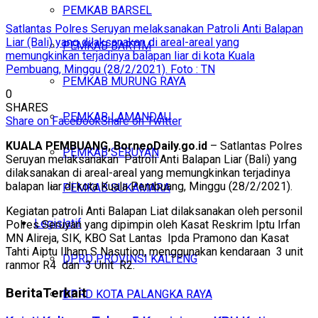
PEMKAB BARSEL
Satlantas Polres Seruyan melaksanakan Patroli Anti Balapan
Liar (Bali) yang dilaksanakan di areal-areal yang
PEMKAB BARTIM
memungkinkan terjadinya balapan liar di kota Kuala
Pembuang, Minggu (28/2/2021). Foto : TN
PEMKAB MURUNG RAYA
0
SHARES
PEMKAB LAMANDAU
Share on Facebook
Share on Twitter
KUALA PEMBUANG, BorneoDaily.go.id
– Satlantas Polres
PEMKAB SERUYAN
Seruyan melaksanakan Patroli Anti Balapan Liar (Bali) yang
dilaksanakan di areal-areal yang memungkinkan terjadinya
balapan liar di kota Kuala Pembuang, Minggu (28/2/2021).
PEMKAB SUKAMARA
Kegiatan patroli Anti Balapan Liat dilaksanakan oleh personil
Legislatif
Polres Seruyan yang dipimpin oleh Kasat Reskrim Iptu Irfan
MN Alireja, SIK, KBO Sat Lantas Ipda Pramono dan Kasat
Tahti Aiptu Ilham S Nasution, menggunakan kendaraan 3 unit
DPRD PROVINSI KALTENG
ranmor R4 dan 3 Unit R2.
Berita
Terkait
DPRD KOTA PALANGKA RAYA