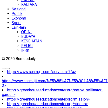
KALTARA
Nasional
Politik
Ekonomi
Sport
Lain-lain
OPINI
BUDAYA
KESEHATAN
RELIGI
Iklan
© 2020 Borneodaily
https://www.sanmujii.com/services-7/a>
https://www.sanmujii.com/%E5%85%A7%E5%9C%A8%E5%A
3>
https://greenhouseeducationcenter.org/native-pollinator-
garden>
https://greenhouseeducationcenter.org/mission>
https://greenhouseeducationcenter.org/videos>