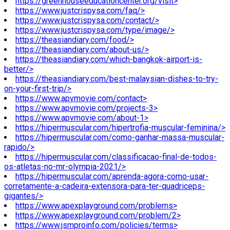
https://greenhouseeducationcenter.org/visit>
https://www.justcrispysa.com/faq/>
https://www.justcrispysa.com/contact/>
https://www.justcrispysa.com/type/image/>
https://theasiandiary.com/food/>
https://theasiandiary.com/about-us/>
https://theasiandiary.com/which-bangkok-airport-is-
better/>
https://theasiandiary.com/best-malaysian-dishes-to-try-
on-your-first-trip/>
https://www.apvmovie.com/contact>
https://www.apvmovie.com/projects-3>
https://www.apvmovie.com/about-1>
https://hipermuscular.com/hipertrofia-muscular-feminina/>
https://hipermuscular.com/como-ganhar-massa-muscular-
rapido/>
https://hipermuscular.com/classificacao-final-de-todos-
os-atletas-no-mr-olympia-2021/>
https://hipermuscular.com/aprenda-agora-como-usar-
corretamente-a-cadeira-extensora-para-ter-quadriceps-
gigantes/>
https://www.apexplayground.com/problems>
https://www.apexplayground.com/problem/2>
https://www.jsmproinfo.com/policies/terms>