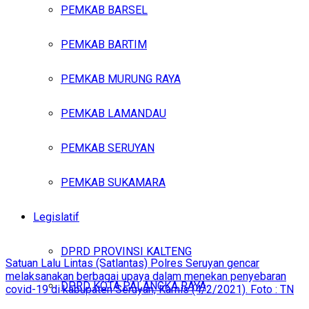
PEMKAB BARSEL
PEMKAB BARTIM
PEMKAB MURUNG RAYA
PEMKAB LAMANDAU
PEMKAB SERUYAN
PEMKAB SUKAMARA
Legislatif
DPRD PROVINSI KALTENG
Satuan Lalu Lintas (Satlantas) Polres Seruyan gencar
melaksanakan berbagai upaya dalam menekan penyebaran
DPRD KOTA PALANGKA RAYA
covid-19 di kabupaten Seruyan, Kamis (4/2/2021). Foto : TN