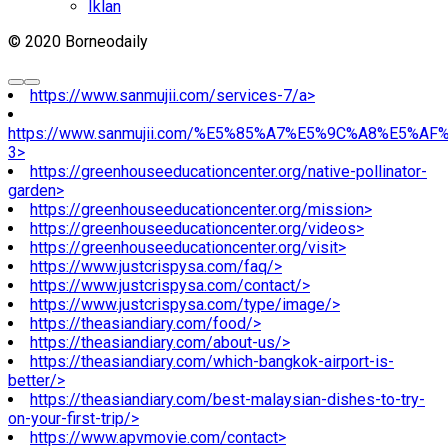
Iklan
© 2020 Borneodaily
https://www.sanmujii.com/services-7/a>
https://www.sanmujii.com/%E5%85%A7%E5%9C%A8%E5%A
3>
https://greenhouseeducationcenter.org/native-pollinator-
garden>
https://greenhouseeducationcenter.org/mission>
https://greenhouseeducationcenter.org/videos>
https://greenhouseeducationcenter.org/visit>
https://www.justcrispysa.com/faq/>
https://www.justcrispysa.com/contact/>
https://www.justcrispysa.com/type/image/>
https://theasiandiary.com/food/>
https://theasiandiary.com/about-us/>
https://theasiandiary.com/which-bangkok-airport-is-
better/>
https://theasiandiary.com/best-malaysian-dishes-to-try-
on-your-first-trip/>
https://www.apvmovie.com/contact>