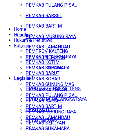
PEMKAB PULANG PISAU
PEMKAB BARSEL
PEMKAB BARTIM
Home
Headline
PEMKAB MURUNG RAYA
Hukum & Peristiwa
Kalteng
PEMKAB LAMANDAU
PEMPROV KALTENG
PEMKO PALANGKARAYA
PEMKAB SERUYAN
PEMKAB KOTIM
PEMKAB SUKAMARA
PEMKAB KAPUAS
PEMKAB BARUT
Legislatif
PEMKAB KOBAR
PEMKAB GUNUNG MAS
DPRD PROVINSI KALTENG
PEMKAB KATINGAN
PEMKAB PULANG PISAU
DPRD KOTA PALANGKA RAYA
PEMKAB BARSEL
PEMKAB BARTIM
DPRD KOTIM
PEMKAB MURUNG RAYA
PEMKAB LAMANDAU
DPRD KAPUAS
PEMKAB SERUYAN
PEMKAB SUKAMARA