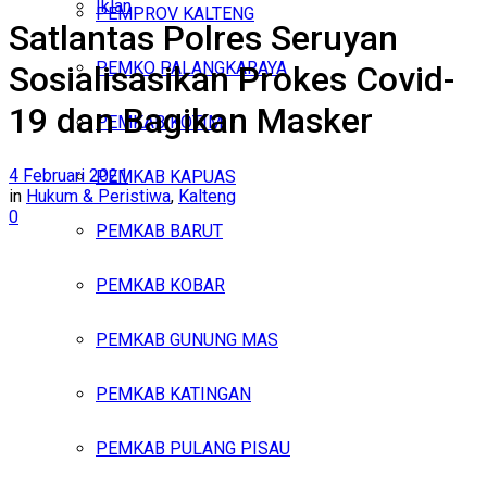
Iklan
PEMPROV KALTENG
Satlantas Polres Seruyan
Jumat, Agustus 7, 2026
PEMKO PALANGKARAYA
Sosialisasikan Prokes Covid-
19 dan Bagikan Masker
PEMKAB KOTIM
4 Februari 2021
PEMKAB KAPUAS
in
Hukum & Peristiwa
,
Kalteng
0
PEMKAB BARUT
PEMKAB KOBAR
PEMKAB GUNUNG MAS
PEMKAB KATINGAN
PEMKAB PULANG PISAU