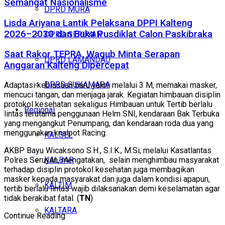
Semangat Nasionalisme
DPRD MURA
Lisda Ariyana Lantik Pelaksana DPPI Kalteng
2026–2030 dan Buka Pusdiklat Calon Paskibraka
DPRD SERUYAN
Saat Rakor TEPRA, Wagub Minta Serapan
DPRD LAMANDAU
Anggaran Kalteng Dipercepat
DPRD SUKAMARA
Adaptasi kebiasaan baru yakni melalui 3 M, memakai masker,
mencuci tangan, dan menjaga jarak. Kegiatan himbauan disiplin
protokol kesehatan sekaligus Himbauan untuk Tertib berlalu
Regional
lintas terutama penggunaan Helm SNI, kendaraan Bak Terbuka
yang mengangkut Penumpang, dan kendaraan roda dua yang
menggunakan knalpot Racing.
KALSEL
AKBP Bayu Wicaksono S.H., S.I.K., M.Si, melalui Kasatlantas
KALBAR
Polres Seruyan, mengatakan, selain menghimbau masyarakat
terhadap disiplin protokol kesehatan juga membagikan
masker kepada masyarakat dan juga dalam kondisi apapun,
KALTIM
tertib berlalu lintas wajib dilaksanakan demi keselamatan agar
tidak berakibat fatal. (
TN
)
KALTARA
Continue Reading