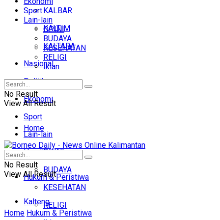
Ekonomi
Sport
KALBAR
Lain-lain
KALTIM
OPINI
BUDAYA
KALTARA
KESEHATAN
RELIGI
Nasional
Iklan
Politik
No Result
Ekonomi
View All Result
Sport
Home
Lain-lain
OPINI
Headline
No Result
BUDAYA
View All Result
Hukum & Peristiwa
KESEHATAN
Kalteng
RELIGI
Home
Hukum & Peristiwa