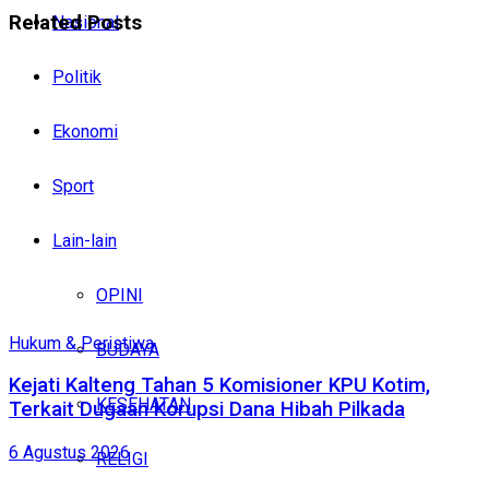
Related
Posts
Nasional
Politik
Ekonomi
Sport
Lain-lain
OPINI
Hukum & Peristiwa
BUDAYA
Kejati Kalteng Tahan 5 Komisioner KPU Kotim,
KESEHATAN
Terkait Dugaan Korupsi Dana Hibah Pilkada
6 Agustus 2026
RELIGI