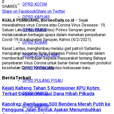
0
DPRD KOTIM
SHARES
Share on Facebook
Share on Twitter
DPRD KAPUAS
KUALA PEMBUANG, BorneoDaily.co.id
– Sejak
mewabahnya virus Corona atau Corona Virus Desease- 19,
DPRD BARUT
Satuan Lalu Lintas (Satlantas) Polres Seruyan gencar
melaksanakan berbagai upaya dalam menekan penyebaran
Covid-19 di kabupaten Seruyan, Kamis (4/2/2021).
DPRD KOBAR
Kasat Lantas, menghimbau melalui giat patroli Satlantas
merupakan kegiatan Rutin Satlantas Polres Seruyan dalam
DPRD GUNUNG MAS
memberikan Himbauan kepada masyarakat tentang Bahaya
penyebaran Virus Corona untuk benar-benar mentaati protokol
kesehatan Covid-19 atau adaptasi kebiasaan baru.
DPRD KATINGAN
Berita
Terkait
DPRD PULANG PISAU
Kejati Kalteng Tahan 5 Komisioner KPU Kotim,
DPRD BARSEL
Terkait Dugaan Korupsi Dana Hibah Pilkada
Kapolres: Pembagian 500 Bendera Merah Putih ke
DPRD BARTIM
Pengguna Jalan Bentuk Ajakan Menumbuhkan