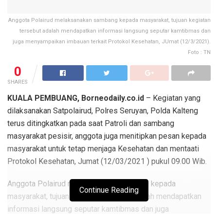
Anggota Polairud melaksanakan sambang kepada masyarakat, tujuan kegiatan
tersebut adalah mendapatkan informasi langsung seputar kamtibmas dan
juga menyampaikan imbauan terkait Protokol Kesehatan, JUmat (12/3/2021).
Foto : TN
0
SHARES
KUALA PEMBUANG, Borneodaily.co.id
– Kegiatan yang
dilaksanakan Satpolairud, Polres Seruyan, Polda Kalteng
terus ditingkatkan pada saat Patroli dan sambang
masyarakat pesisir, anggota juga menitipkan pesan kepada
masyarakat untuk tetap menjaga Kesehatan dan mentaati
Protokol Kesehatan, Jumat (12/03/2021 ) pukul 09.00 Wib.
Anggota Polairud melaksanakan sambang kepada
Continue Reading
masyarakat, tujuan kegiatan tersebut adalah mendapatkan
informasi langsung seputar kamtibmas dan juga