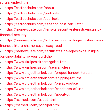
sorular/index.htm
https://catfoodhubs.com/about
https://catfoodhubs.com/podcasts
https://catfoodhubs.com/seo-tools
https://catfoodhubs.com/cat-food-cost-calculator
https://moneyquate.com/liens-or-security-interests-ensuring-
financial-security
https://moneyquate.com/ledger-accounts-filing-your-business-
finances-like-a-champ-super-easy-read
https://moneyquate.com/certificates-of-deposit-cds-insight-
building-stability-in-your-portfolio
https://www.kinjilpesisir.com/galeri-foto
https://www.kinjilpesisir.com/sejarah-desa
https://www.projecthanbok.com/project-hanbok-korean
https://www.projecthanbok.com/shipping-returns
https://www.projecthanbok.com/privacy-notice
https://www.projecthanbok.com/conditions-of-use
https://www.projecthanbok.com/about-us
https://rssmedu.com/about.html
https://rssmedu.com/principal.html