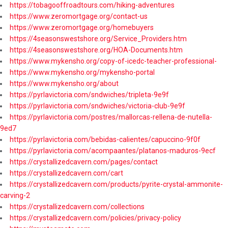
https://tobagooffroadtours.com/hiking-adventures
https://www.zeromortgage.org/contact-us
https://www.zeromortgage.org/homebuyers
https://4seasonswestshore.org/Service_Providers.htm
https://4seasonswestshore.org/HOA-Documents.htm
https://www.mykensho.org/copy-of-icedc-teacher-professional-
https://www.mykensho.org/mykensho-portal
https://www.mykensho.org/about
https://pyrlavictoria.com/sndwiches/tripleta-9e9f
https://pyrlavictoria.com/sndwiches/victoria-club-9e9f
https://pyrlavictoria.com/postres/mallorcas-rellena-de-nutella-
9ed7
https://pyrlavictoria.com/bebidas-calientes/capuccino-9f0f
https://pyrlavictoria.com/acompaantes/platanos-maduros-9ecf
https://crystallizedcavern.com/pages/contact
https://crystallizedcavern.com/cart
https://crystallizedcavern.com/products/pyrite-crystal-ammonite-
carving-2
https://crystallizedcavern.com/collections
https://crystallizedcavern.com/policies/privacy-policy