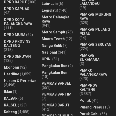
DPRD BARUT
(306)
Lain-Lain
(6)
LAMANDAU
(19)
DPRD KAPUAS
Legislatif
(140)
(93)
PEMKAB MURUNG
Metro Palangka
RAYA
DPRD KOTA
Raya
(325)
PALANGKA RAYA
(941)
(111)
PEMKAB PULANG
Metro Sampit
(76)
PISAU
DPRD MURA
(62)
(14)
Muara Teweh
(12)
DPRD PROVINSI
PEMKAB SERUYAN
KALTENG
Nanga Bulik
(7)
(224)
(318)
Nasional
(341)
PEMKAB
DPRD SERUYAN
OPINI
(51)
SUKAMARA
(135)
(3)
Pangkalan Bun
(9)
Ekonomi
(92)
PEMKO
Pangkalan Bun
Headline
(1,859)
PALANGKARAYA
(18)
(470)
Hukum & Peristiwa
PEMKAB BARSEL
(3,496)
PEMPROV
(551)
KALTENG
Iklan
(1)
(3,387)
PEMKAB BARTIM
KALBAR
(6)
(7)
Politik
(41)
KALSEL
(123)
PEMKAB BARUT
Pulang Pisau
(13)
(412)
Kalteng
(4,458)
Puruk Cahu
(66)