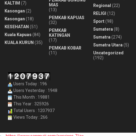
PEMKAB GUNUNG
KALTIM
(7)
MAS
Regional
(22)
(13)
Kasongan
(2)
RELIGI
(12)
PEMKAB KAPUAS
Kasongan
(18)
Sport
(98)
(32)
KESEHATAN
(51)
Sumatera
(8)
PEMKAB
Kuala Kapuas
(84)
KATINGAN
Sumatra
(274)
(17)
KUALA KURUN
(35)
Sumatra Utara
(5)
PEMKAB KOBAR
(11)
Uncategorized
(192)
Users Today : 196
Users Yesterday : 1948
This Month : 19881
This Year : 325926
Total Users : 1207937
Views Today : 266