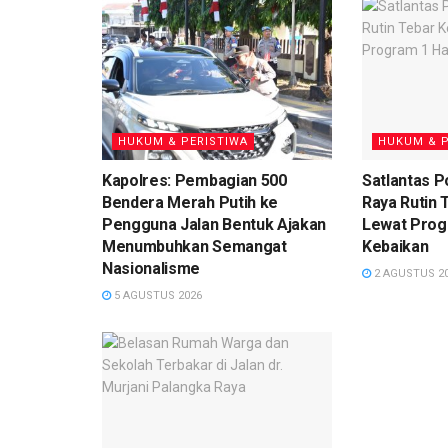
HUKUM & PERISTIWA
HUKUM & P
Kapolres: Pembagian 500
Satlantas P
Bendera Merah Putih ke
Raya Rutin 
Pengguna Jalan Bentuk Ajakan
Lewat Progr
Menumbuhkan Semangat
Kebaikan
Nasionalisme
2 AGUSTUS 2
5 AGUSTUS 2026