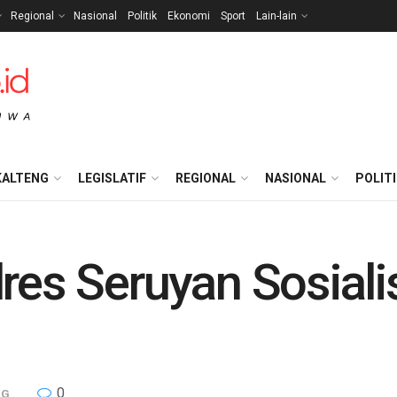
Regional
Nasional
Politik
Ekonomi
Sport
Lain-lain
KALTENG
LEGISLATIF
REGIONAL
NASIONAL
POLIT
lres Seruyan Sosiali
0
NG