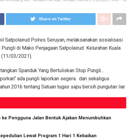
la Pembuang Kec. Seruyan Hilir Kab. Seruyan, Kamis (11/03/2021). Foto : TN
Share on Twitter
il Satpolairud Polres Seruyan, melaksanakan sosialisasi
 Pungli di Mako Penjagaan Satpolairud Kelurahan Kuala
 (11/03/2021).
ntangkan Spanduk Yang Bertuliskan Stop Pungli…
rkan“ ada pungli laporkan segera. dan sekaligus
hun 2016 tentang Satuan tugas sapu bersih pungutan liar.
ih ke Pengguna Jalan Bentuk Ajakan Menumbuhkan
Kepedulian Lewat Program 1 Hari 1 Kebaikan