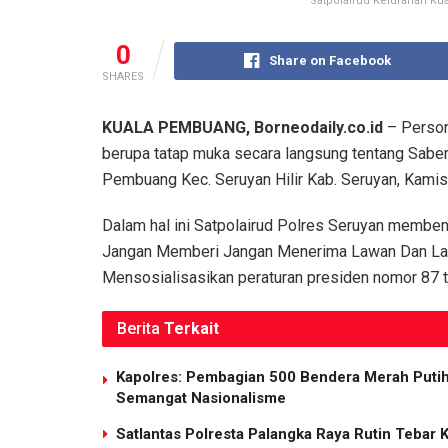
Satpolairud Kelurahan Kua
0
Share on Facebook
SHARES
KUALA PEMBUANG, Borneodaily.co.id
– Person
berupa tatap muka secara langsung tentang Saber
Pembuang Kec. Seruyan Hilir Kab. Seruyan, Kamis
Dalam hal ini Satpolairud Polres Seruyan membe
Jangan Memberi Jangan Menerima Lawan Dan Lapo
Mensosialisasikan peraturan presiden nomor 87 ta
Berita
Terkait
Kapolres: Pembagian 500 Bendera Merah Put
Semangat Nasionalisme
Satlantas Polresta Palangka Raya Rutin Tebar 