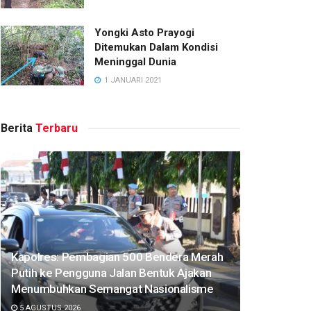
Yongki Asto Prayogi
Ditemukan Dalam Kondisi
Meninggal Dunia
1 JANUARI 2021
Berita
Terbaru
Kapolres: Pembagian 500 Bendera Merah
Putih ke Pengguna Jalan Bentuk Ajakan
Menumbuhkan Semangat Nasionalisme
5 AGUSTUS 2026