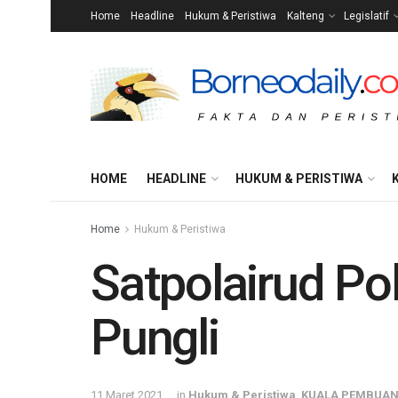
Home
Headline
Hukum & Peristiwa
Kalteng
Legislatif
HOME
HEADLINE
HUKUM & PERISTIWA
Home
Hukum & Peristiwa
Satpolairud Po
Pungli
11 Maret 2021
in
Hukum & Peristiwa
,
KUALA PEMBUA