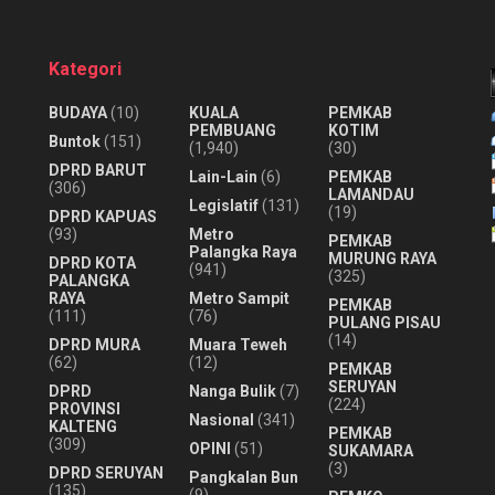
Kategori
BUDAYA
(10)
KUALA
PEMKAB
PEMBUANG
KOTIM
Buntok
(151)
(1,940)
(30)
DPRD BARUT
Lain-Lain
(6)
PEMKAB
(306)
LAMANDAU
Legislatif
(131)
(19)
DPRD KAPUAS
(93)
Metro
PEMKAB
Palangka Raya
MURUNG RAYA
DPRD KOTA
(941)
(325)
PALANGKA
RAYA
Metro Sampit
PEMKAB
(111)
(76)
PULANG PISAU
(14)
DPRD MURA
Muara Teweh
(62)
(12)
PEMKAB
SERUYAN
DPRD
Nanga Bulik
(7)
(224)
PROVINSI
Nasional
(341)
KALTENG
PEMKAB
(309)
OPINI
(51)
SUKAMARA
(3)
DPRD SERUYAN
Pangkalan Bun
(135)