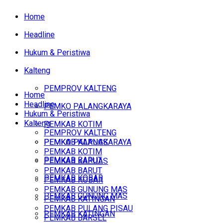
Home
Headline
Hukum & Peristiwa
Kalteng
PEMPROV KALTENG
Home
Headline
PEMKO PALANGKARAYA
Hukum & Peristiwa
Kalteng
PEMKAB KOTIM
PEMPROV KALTENG
PEMKAB KAPUAS
PEMKO PALANGKARAYA
PEMKAB KOTIM
PEMKAB BARUT
PEMKAB KAPUAS
PEMKAB BARUT
PEMKAB KOBAR
PEMKAB KOBAR
PEMKAB GUNUNG MAS
PEMKAB GUNUNG MAS
PEMKAB KATINGAN
PEMKAB PULANG PISAU
PEMKAB KATINGAN
PEMKAB BARSEL