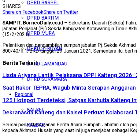
0
DPRD BARSEL
SHARES
Share on Facebook
Share on Twitter
DPRD BARTIM
SAMPIT, BorneoDaily.co.i
d – Sekretaris Daerah (Sekda) Fahri
jabatan Penjabat (Pj.) Sekda Kabupaten Kotawaringin Timur Akhm
DPRD MURA
(15/2/2021).
Pelantikan dan pengambilan sumpah jabatan Pj. Sekda Akhmad 
DPRD SERUYAN
800/40/II.1/BKD tanggal 29 Januari 2021. Sementara itu, berti
Berita
Terkait
DPRD LAMANDAU
Lisda Ariyana Lantik Pelaksana DPPI Kalteng 2026–
DPRD SUKAMARA
Saat Rakor TEPRA, Wagub Minta Serapan Anggaran 
Regional
125 Hotspot Terdeteksi, Satgas Karhutla Kalteng In
KALSEL
Dekranasda Kalteng dan Kalsel Perkuat Kolaborasi
Seusai penandatanganan Berita Acara Sumpah Jabatan oleh pejaba
KALBAR
kepada Akhmad Husain yang saat ini juga menjabat sebagai Kepa