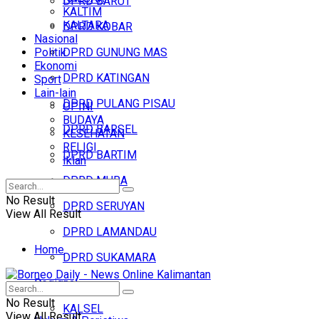
DPRD BARUT
KALTIM
KALTARA
DPRD KOBAR
Nasional
Politik
DPRD GUNUNG MAS
Ekonomi
DPRD KATINGAN
Sport
Lain-lain
DPRD PULANG PISAU
OPINI
BUDAYA
DPRD BARSEL
KESEHATAN
RELIGI
DPRD BARTIM
Iklan
DPRD MURA
No Result
DPRD SERUYAN
View All Result
DPRD LAMANDAU
Home
DPRD SUKAMARA
Regional
Headline
No Result
KALSEL
View All Result