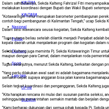
KALTIM
Dalam sambutannya, Sekda Kalteng Fahrizal Fitri menyampaika
melakukan koordinasi dengan Bupati dan Wakil Bupati setempat
KALTARA
“Kotawaringin Timur merupakan barometer pembangunan perekon
contoh bagi pembangunan di Kalimantan Tengah,” ucap Sekda K
Nasional
Dalam sesi wawancara seusai kegiatan, Sekda Kalteng kembali
“Tugas utama beliau setelah dilantik menjadi Penjabat adalah
Politik
kepala daerah untuk menjalankan program dan kegiatan dalam ra
Ekonomi
Sekda Kalteng juga meminta Pj. Sekda Kotawaringin Timur untuk 
maupun dengan para Camat, dalam menjalankan roda pemerint
Sport
Tugas selanjutnya, menurut Sekda Kalteng, berkaitan dengan p
“Yang perlu dilakukan awal saat ini adalah bagaimana menjalank
Lain-lain
semakin cepat supaya anggaran bisa jalan karena bagaimanapun
Selain terkait koordinasi dan penganggaran, Sekda Kalteng jug
OPINI
“Kita harapkan rencana ini mulai dari susunan panitia seleksi, 
sehingga tata pemerintahan semakin mantab dan berjalan denga
BUDAYA
“Kami berharap dukungan dari semua pihak kepada Pj. Sekda unt