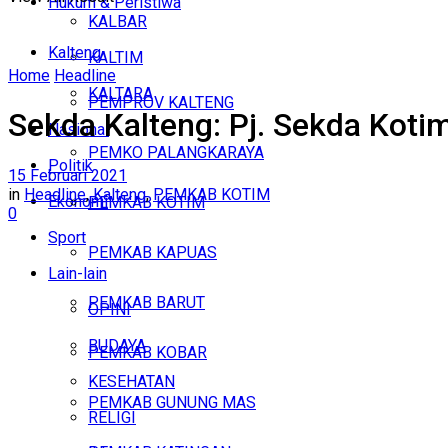
Hukum & Peristiwa
KALBAR
Kalteng
KALTIM
Home
Headline
KALTARA
PEMPROV KALTENG
Sekda Kalteng: Pj. Sekda Koti
Nasional
PEMKO PALANGKARAYA
Politik
15 Februari 2021
in
Headline
,
Kalteng
,
PEMKAB KOTIM
Ekonomi
PEMKAB KOTIM
0
Sport
PEMKAB KAPUAS
Lain-lain
PEMKAB BARUT
OPINI
BUDAYA
PEMKAB KOBAR
KESEHATAN
PEMKAB GUNUNG MAS
RELIGI