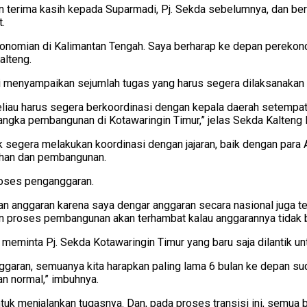
n terima kasih kepada Suparmadi, Pj. Sekda sebelumnya, dan be
.
omian di Kalimantan Tengah. Saya berharap ke depan perekonom
alteng.
 menyampaikan sejumlah tugas yang harus segera dilaksanakan o
 beliau harus segera berkoordinasi dengan kepala daerah setemp
ngka pembangunan di Kotawaringin Timur,” jelas Sekda Kalteng Fa
segera melakukan koordinasi dengan jajaran, baik dengan para As
ahan dan pembangunan.
roses penganggaran.
an anggaran karena saya dengar anggaran secara nasional juga te
 proses pembangunan akan terhambat kalau anggarannya tidak bi
a meminta Pj. Sekda Kotawaringin Timur yang baru saja dilantik 
anggaran, semuanya kita harapkan paling lama 6 bulan ke depan sud
n normal,” imbuhnya.
uk menjalankan tugasnya. Dan, pada proses transisi ini, semua b