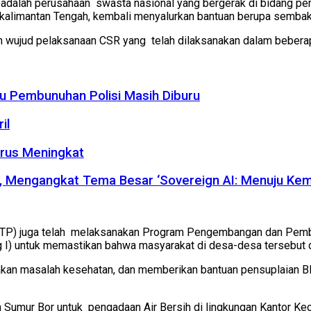
adalah perusahaan swasta nasional yang bergerak di bidang per
alimantan Tengah, kembali menyalurkan bantuan berupa semba
wujud pelaksanaan CSR yang telah dilaksanakan dalam beberapa k
u Pembunuhan Polisi Masih Diburu
il
erus Meningkat
5, Mengangkat Tema Besar ‘Sovereign AI: Menuju Kema
 STP) juga telah melaksanakan Program Pengembangan dan Pem
g I) untuk memastikan bahwa masyarakat di desa-desa tersebut 
n masalah kesehatan, dan memberikan bantuan pensuplaian BBM
n Sumur Bor untuk pengadaan Air Bersih di lingkungan Kantor K