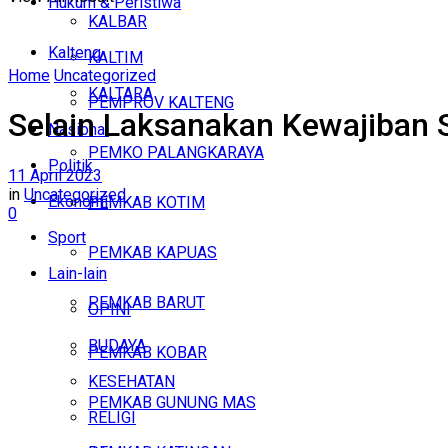
Hukum & Peristiwa
KALBAR
Kalteng
KALTIM
Home
Uncategorized
KALTARA
PEMPROV KALTENG
Selain Laksanakan Kewajiban 
Nasional
PEMKO PALANGKARAYA
Politik
11 April 2023
in
Uncategorized
Ekonomi
PEMKAB KOTIM
0
Sport
PEMKAB KAPUAS
Lain-lain
PEMKAB BARUT
OPINI
BUDAYA
PEMKAB KOBAR
KESEHATAN
PEMKAB GUNUNG MAS
RELIGI