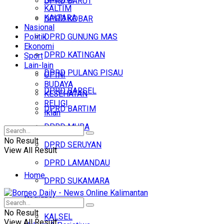
DPRD BARUT
KALTIM
KALTARA
DPRD KOBAR
Nasional
Politik
DPRD GUNUNG MAS
Ekonomi
DPRD KATINGAN
Sport
Lain-lain
DPRD PULANG PISAU
OPINI
BUDAYA
DPRD BARSEL
KESEHATAN
RELIGI
DPRD BARTIM
Iklan
DPRD MURA
No Result
DPRD SERUYAN
View All Result
DPRD LAMANDAU
Home
DPRD SUKAMARA
Regional
Headline
No Result
KALSEL
View All Result