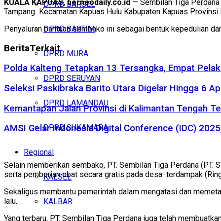
KUALA KAPUAS, borneodaily.co.id
— Sembilan Tiga Perdana 
DPRD BARSEL
Tampang Kecamatan Kapuas Hulu Kabupaten Kapuas Provinsi k
Penyaluran bantuan sembako ini sebagai bentuk kepedulian dan 
DPRD BARTIM
Berita
Terkait
DPRD MURA
Polda Kalteng Tetapkan 13 Tersangka, Empat Pelak
DPRD SERUYAN
Seleksi Paskibraka Barito Utara Digelar Hingga 6 Apr
DPRD LAMANDAU
Kemantapan Jalan Provinsi di Kalimantan Tengah T
DPRD SUKAMARA
AMSI Gelar Indonesia Digital Conference (IDC) 202
Regional
Selain memberikan sembako, PT. Sembilan Tiga Perdana (PT.
serta pemberian obat secara gratis pada desa terdampak (Rin
KALSEL
Sekaligus membantu pemerintah dalam mengatasi dan memetaka
lalu.
KALBAR
Yang terbaru, PT. Sembilan Tiga Perdana juga telah membuatka