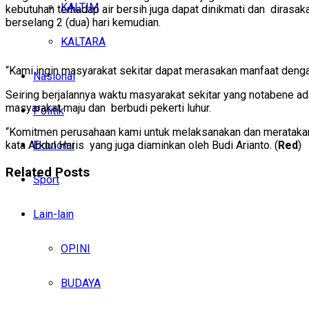
KALTIM
kebutuhan terhadap air bersih juga dapat dinikmati dan dirasa
berselang 2 (dua) hari kemudian.
KALTARA
“Kami ingin masyarakat sekitar dapat merasakan manfaat denga
Nasional
Seiring berjalannya waktu masyarakat sekitar yang notabene a
masyarakat maju dan berbudi pekerti luhur.
Politik
“Komitmen perusahaan kami untuk melaksanakan dan meratakan k
Ekonomi
kata Abdul Haris yang juga diaminkan oleh Budi Arianto. (
Red
)
Related
Posts
Sport
Lain-lain
OPINI
BUDAYA