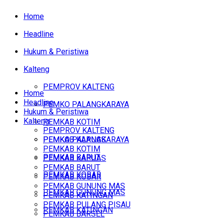
Home
Headline
Hukum & Peristiwa
Kalteng
PEMPROV KALTENG
Home
Headline
PEMKO PALANGKARAYA
Hukum & Peristiwa
Kalteng
PEMKAB KOTIM
PEMPROV KALTENG
PEMKAB KAPUAS
PEMKO PALANGKARAYA
PEMKAB KOTIM
PEMKAB BARUT
PEMKAB KAPUAS
PEMKAB BARUT
PEMKAB KOBAR
PEMKAB KOBAR
PEMKAB GUNUNG MAS
PEMKAB GUNUNG MAS
PEMKAB KATINGAN
PEMKAB PULANG PISAU
PEMKAB KATINGAN
PEMKAB BARSEL