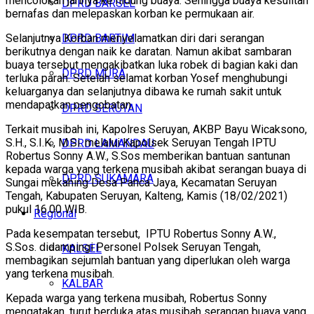
mencolokan jarinya ke hidung buaya. Sehingga buaya kesulitan
DPRD BARSEL
bernafas dan melepaskan korban ke permukaan air.
Selanjutnya Korban menyelamatkan diri dari serangan
DPRD BARTIM
berikutnya dengan naik ke daratan. Namun akibat sambaran
buaya tersebut mengakibatkan luka robek di bagian kaki dan
DPRD MURA
terluka parah.
Setelah selamat korban
Yosef menghubungi
keluarganya dan selanjutnya dibawa ke rumah sakit untuk
mendapatkan pengobatan.
DPRD SERUYAN
Terkait musibah ini, Kapolres Seruyan, AKBP Bayu Wicaksono,
S.H., S.I.K., M.Si. melalui Kapolsek Seruyan Tengah IPTU
DPRD LAMANDAU
Robertus Sonny A.W., S.Sos memberikan bantuan santunan
kepada warga yang terkena musibah akibat serangan buaya di
DPRD SUKAMARA
Sungai mekahing Desa Panca Jaya, Kecamatan Seruyan
Tengah, Kabupaten Seruyan, Kalteng, Kamis (18/02/2021)
pukul 16.00 WIB.
Regional
Pada kesempatan tersebut, IPTU Robertus Sonny A.W.,
S.Sos. didampingi Personel Polsek Seruyan Tengah,
KALSEL
membagikan sejumlah bantuan yang diperlukan oleh warga
yang terkena musibah.
KALBAR
Kepada warga yang terkena musibah, Robertus Sonny
mengatakan, turut berduka atas musibah serangan buaya yang