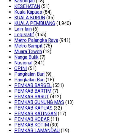
Kasongan
(18)
KESEHATAN
(51)
Kuala Kapuas
(84)
KUALA KURUN
(35)
KUALA PEMBUANG
(1,940)
Lain-lain
(6)
Legislatif
(155)
Metro Palangka Raya
(941)
Metro Sampit
(76)
Muara Teweh
(12)
Nanga Bulik
(7)
Nasional
(341)
OPINI
(51)
Pangkalan Bun
(9)
Pangkalan Bun
(18)
PEMKAB BARSEL
(551)
PEMKAB BARTIM
(7)
PEMKAB BARUT
(412)
PEMKAB GUNUNG MAS
(13)
PEMKAB KAPUAS
(32)
PEMKAB KATINGAN
(17)
PEMKAB KOBAR
(11)
PEMKAB KOTIM
(30)
PEMKAB LAMANDAU
(19)