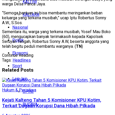
KALTIM
warga Desa Panca Jaya.
“Semoga bantuan ini bisa membantu meringankan beban
KALTARA
keluarga yang terkena musibah,” ucap Iptu Robertus Sonny
A.W., S.Sos.
Nasional
Sementara itu, warga yang terkena musibah, Yosef Mau Boko
(60), mengucapkan banyak terimakasih kepada Kapolsek
Politik
Seruyan Tengah, Robertus Sonny A.W, beserta anggota yang
telah begitu peduli membantu warganya. (
TN
)
Ekonomi
Continue Reading
Tags:
Headlines
Sport
Related
Posts
Lain-lain
Hukum & Peristiwa
OPINI
Kejati Kalteng Tahan 5 Komisioner KPU Kotim,
BUDAYA
Terkait Dugaan Korupsi Dana Hibah Pilkada