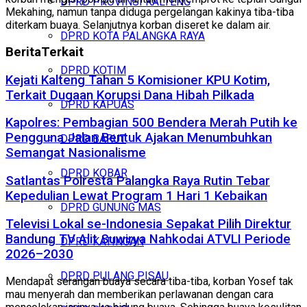
DPRD PROVINSI KALTENG
Mekahing, namun tanpa diduga pergelangan kakinya tiba-tiba
diterkam buaya. Selanjutnya korban diseret ke dalam air.
DPRD KOTA PALANGKA RAYA
Berita
Terkait
DPRD KOTIM
Kejati Kalteng Tahan 5 Komisioner KPU Kotim,
Terkait Dugaan Korupsi Dana Hibah Pilkada
DPRD KAPUAS
Kapolres: Pembagian 500 Bendera Merah Putih ke
Pengguna Jalan Bentuk Ajakan Menumbuhkan
DPRD BARUT
Semangat Nasionalisme
DPRD KOBAR
Satlantas Polresta Palangka Raya Rutin Tebar
Kepedulian Lewat Program 1 Hari 1 Kebaikan
DPRD GUNUNG MAS
Televisi Lokal se-Indonesia Sepakat Pilih Direktur
Bandung TV Alit Suwirya Nahkodai ATVLI Periode
DPRD KATINGAN
2026–2030
DPRD PULANG PISAU
Mendapat serangan buaya secara tiba-tiba, korban Yosef tak
mau menyerah dan memberikan perlawanan dengan cara