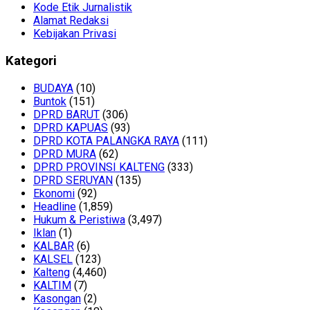
Kode Etik Jurnalistik
Alamat Redaksi
Kebijakan Privasi
Kategori
BUDAYA
(10)
Buntok
(151)
DPRD BARUT
(306)
DPRD KAPUAS
(93)
DPRD KOTA PALANGKA RAYA
(111)
DPRD MURA
(62)
DPRD PROVINSI KALTENG
(333)
DPRD SERUYAN
(135)
Ekonomi
(92)
Headline
(1,859)
Hukum & Peristiwa
(3,497)
Iklan
(1)
KALBAR
(6)
KALSEL
(123)
Kalteng
(4,460)
KALTIM
(7)
Kasongan
(2)