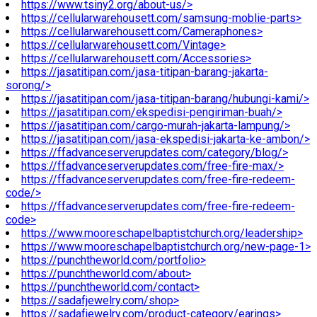
https://www.tsiny2.org/about-us/>
https://cellularwarehousett.com/samsung-moblie-parts>
https://cellularwarehousett.com/Cameraphones>
https://cellularwarehousett.com/Vintage>
https://cellularwarehousett.com/Accessories>
https://jasatitipan.com/jasa-titipan-barang-jakarta-
sorong/>
https://jasatitipan.com/jasa-titipan-barang/hubungi-kami/>
https://jasatitipan.com/ekspedisi-pengiriman-buah/>
https://jasatitipan.com/cargo-murah-jakarta-lampung/>
https://jasatitipan.com/jasa-ekspedisi-jakarta-ke-ambon/>
https://ffadvanceserverupdates.com/category/blog/>
https://ffadvanceserverupdates.com/free-fire-max/>
https://ffadvanceserverupdates.com/free-fire-redeem-
code/>
https://ffadvanceserverupdates.com/free-fire-redeem-
code>
https://www.mooreschapelbaptistchurch.org/leadership>
https://www.mooreschapelbaptistchurch.org/new-page-1>
https://punchtheworld.com/portfolio>
https://punchtheworld.com/about>
https://punchtheworld.com/contact>
https://sadafjewelry.com/shop>
https://sadafjewelry.com/product-category/earings>