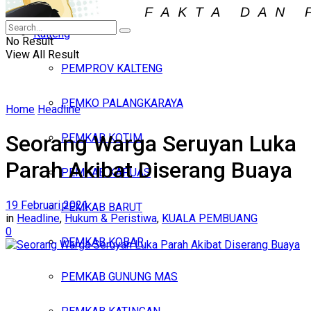
Iklan
Kalteng
Sabtu, Agustus 8, 2026
No Result
View All Result
PEMPROV KALTENG
PEMKO PALANGKARAYA
Home
Headline
Seorang Warga Seruyan Luka
PEMKAB KOTIM
Parah Akibat Diserang Buaya
PEMKAB KAPUAS
19 Februari 2021
PEMKAB BARUT
in
Headline
,
Hukum & Peristiwa
,
KUALA PEMBUANG
0
PEMKAB KOBAR
PEMKAB GUNUNG MAS