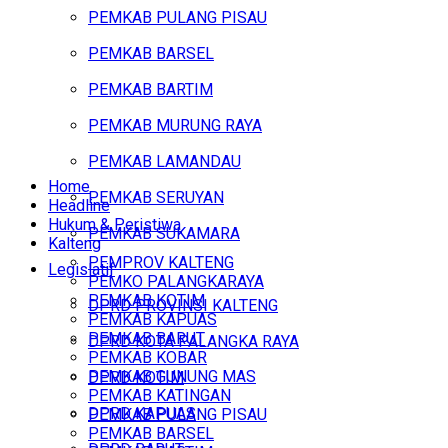
PEMKAB PULANG PISAU
PEMKAB BARSEL
PEMKAB BARTIM
PEMKAB MURUNG RAYA
PEMKAB LAMANDAU
Home
PEMKAB SERUYAN
Headline
Hukum & Peristiwa
PEMKAB SUKAMARA
Kalteng
PEMPROV KALTENG
Legislatif
PEMKO PALANGKARAYA
PEMKAB KOTIM
DPRD PROVINSI KALTENG
PEMKAB KAPUAS
PEMKAB BARUT
DPRD KOTA PALANGKA RAYA
PEMKAB KOBAR
PEMKAB GUNUNG MAS
DPRD KOTIM
PEMKAB KATINGAN
DPRD KAPUAS
PEMKAB PULANG PISAU
PEMKAB BARSEL