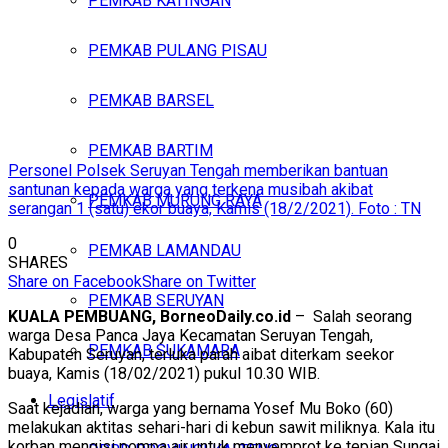
PEMKAB KATINGAN
PEMKAB PULANG PISAU
PEMKAB BARSEL
PEMKAB BARTIM
Personel Polsek Seruyan Tengah memberikan bantuan
santunan kepada warga yang terkena musibah akibat
PEMKAB MURUNG RAYA
serangan 1 (satu) ekor buaya, Kamis (18/2/2021). Foto : TN
0
PEMKAB LAMANDAU
SHARES
Share on Facebook
Share on Twitter
PEMKAB SERUYAN
KUALA PEMBUANG, BorneoDaily.co.id
– Salah seorang
warga Desa Panca Jaya Kecamatan Seruyan Tengah,
PEMKAB SUKAMARA
Kabupaten Seruyan, terluka parah aibat diterkam seekor
buaya, Kamis (18/02/2021) pukul 10.30 WIB.
Legislatif
Saat kejadian, warga yang bernama Yosef Mu Boko (60)
melakukan aktitas sehari-hari di kebun sawit miliknya. Kala itu
korban mengisi pompa air untuk menyemprot ke tepian Sungai