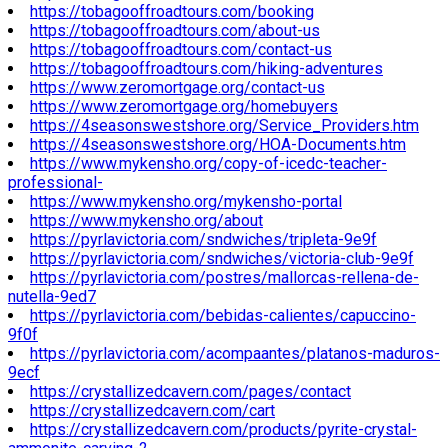
https://tobagooffroadtours.com/booking
https://tobagooffroadtours.com/about-us
https://tobagooffroadtours.com/contact-us
https://tobagooffroadtours.com/hiking-adventures
https://www.zeromortgage.org/contact-us
https://www.zeromortgage.org/homebuyers
https://4seasonswestshore.org/Service_Providers.htm
https://4seasonswestshore.org/HOA-Documents.htm
https://www.mykensho.org/copy-of-icedc-teacher-
professional-
https://www.mykensho.org/mykensho-portal
https://www.mykensho.org/about
https://pyrlavictoria.com/sndwiches/tripleta-9e9f
https://pyrlavictoria.com/sndwiches/victoria-club-9e9f
https://pyrlavictoria.com/postres/mallorcas-rellena-de-
nutella-9ed7
https://pyrlavictoria.com/bebidas-calientes/capuccino-
9f0f
https://pyrlavictoria.com/acompaantes/platanos-maduros-
9ecf
https://crystallizedcavern.com/pages/contact
https://crystallizedcavern.com/cart
https://crystallizedcavern.com/products/pyrite-crystal-