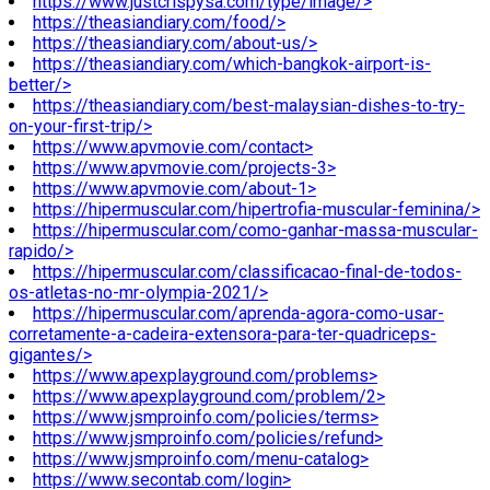
https://www.justcrispysa.com/type/image/>
https://theasiandiary.com/food/>
https://theasiandiary.com/about-us/>
https://theasiandiary.com/which-bangkok-airport-is-
better/>
https://theasiandiary.com/best-malaysian-dishes-to-try-
on-your-first-trip/>
https://www.apvmovie.com/contact>
https://www.apvmovie.com/projects-3>
https://www.apvmovie.com/about-1>
https://hipermuscular.com/hipertrofia-muscular-feminina/>
https://hipermuscular.com/como-ganhar-massa-muscular-
rapido/>
https://hipermuscular.com/classificacao-final-de-todos-
os-atletas-no-mr-olympia-2021/>
https://hipermuscular.com/aprenda-agora-como-usar-
corretamente-a-cadeira-extensora-para-ter-quadriceps-
gigantes/>
https://www.apexplayground.com/problems>
https://www.apexplayground.com/problem/2>
https://www.jsmproinfo.com/policies/terms>
https://www.jsmproinfo.com/policies/refund>
https://www.jsmproinfo.com/menu-catalog>
https://www.secontab.com/login>