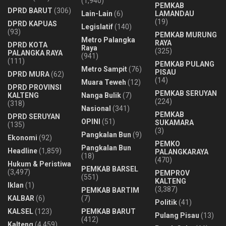
(1,940)
PEMKAB
DPRD BARUT
(306)
Lain-Lain
(6)
LAMANDAU
(19)
DPRD KAPUAS
Legislatif
(140)
(93)
PEMKAB MURUNG
Metro Palangka
RAYA
DPRD KOTA
Raya
(325)
PALANGKA RAYA
(941)
(111)
PEMKAB PULANG
Metro Sampit
(76)
PISAU
DPRD MURA
(62)
(14)
Muara Teweh
(12)
DPRD PROVINSI
PEMKAB SERUYAN
KALTENG
Nanga Bulik
(7)
(224)
(318)
Nasional
(341)
PEMKAB
DPRD SERUYAN
OPINI
(51)
SUKAMARA
(135)
(3)
Pangkalan Bun
(9)
Ekonomi
(92)
PEMKO
Pangkalan Bun
Headline
(1,859)
PALANGKARAYA
(18)
(470)
Hukum & Peristiwa
PEMKAB BARSEL
(3,497)
PEMPROV
(551)
KALTENG
Iklan
(1)
(3,387)
PEMKAB BARTIM
KALBAR
(6)
(7)
Politik
(41)
KALSEL
(123)
PEMKAB BARUT
Pulang Pisau
(13)
(412)
Kalteng
(4,459)