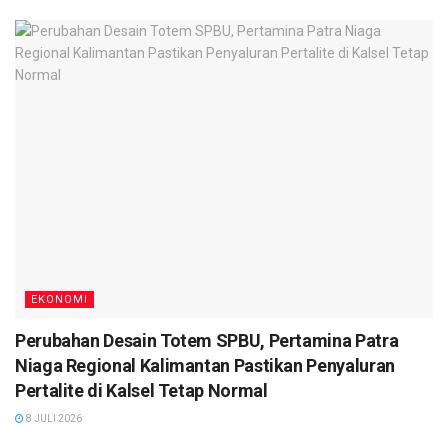
kesehatan dan upaya menekan sebaran covid-19.
“Satgas Covid-19 Kota Palangka Raya juga akan
memaksimalkan tracking, sistem dan manajemen tracing,
serta perbaikan treatment. Termasuk meningkatkan fasilitas
kesehatan, serta koordinasi antar pihak terkait lainnya,”
pungkasnya. (
IM/red
)
Tags:
Headlines
EKONOMI
Perubahan Desain Totem SPBU, Pertamina Patra
Niaga Regional Kalimantan Pastikan Penyaluran
Pertalite di Kalsel Tetap Normal
8 JULI 2026