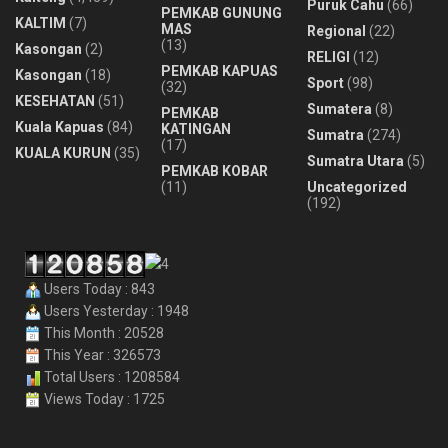
Puruk Cahu
(66)
PEMKAB GUNUNG
KALTIM
(7)
MAS
Regional
(22)
(13)
Kasongan
(2)
RELIGI
(12)
PEMKAB KAPUAS
Kasongan
(18)
Sport
(98)
(32)
KESEHATAN
(51)
Sumatera
(8)
PEMKAB
Kuala Kapuas
(84)
KATINGAN
Sumatra
(274)
(17)
KUALA KURUN
(35)
Sumatra Utara
(5)
PEMKAB KOBAR
(11)
Uncategorized
(192)
Users Today : 843
Users Yesterday : 1948
This Month : 20528
This Year : 326573
Total Users : 1208584
Views Today : 1725