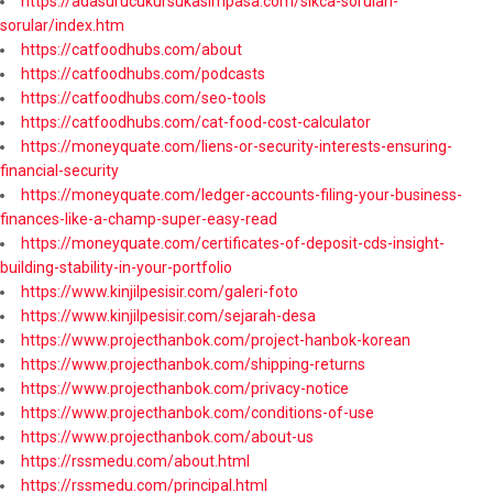
https://adasurucukursukasimpasa.com/sikca-sorulan-
sorular/index.htm
https://catfoodhubs.com/about
https://catfoodhubs.com/podcasts
https://catfoodhubs.com/seo-tools
https://catfoodhubs.com/cat-food-cost-calculator
https://moneyquate.com/liens-or-security-interests-ensuring-
financial-security
https://moneyquate.com/ledger-accounts-filing-your-business-
finances-like-a-champ-super-easy-read
https://moneyquate.com/certificates-of-deposit-cds-insight-
building-stability-in-your-portfolio
https://www.kinjilpesisir.com/galeri-foto
https://www.kinjilpesisir.com/sejarah-desa
https://www.projecthanbok.com/project-hanbok-korean
https://www.projecthanbok.com/shipping-returns
https://www.projecthanbok.com/privacy-notice
https://www.projecthanbok.com/conditions-of-use
https://www.projecthanbok.com/about-us
https://rssmedu.com/about.html
https://rssmedu.com/principal.html