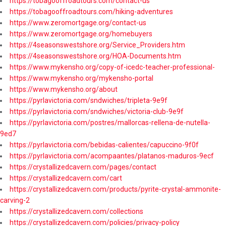
https://tobagooffroadtours.com/contact-us
https://tobagooffroadtours.com/hiking-adventures
https://www.zeromortgage.org/contact-us
https://www.zeromortgage.org/homebuyers
https://4seasonswestshore.org/Service_Providers.htm
https://4seasonswestshore.org/HOA-Documents.htm
https://www.mykensho.org/copy-of-icedc-teacher-professional-
https://www.mykensho.org/mykensho-portal
https://www.mykensho.org/about
https://pyrlavictoria.com/sndwiches/tripleta-9e9f
https://pyrlavictoria.com/sndwiches/victoria-club-9e9f
https://pyrlavictoria.com/postres/mallorcas-rellena-de-nutella-
9ed7
https://pyrlavictoria.com/bebidas-calientes/capuccino-9f0f
https://pyrlavictoria.com/acompaantes/platanos-maduros-9ecf
https://crystallizedcavern.com/pages/contact
https://crystallizedcavern.com/cart
https://crystallizedcavern.com/products/pyrite-crystal-ammonite-
carving-2
https://crystallizedcavern.com/collections
https://crystallizedcavern.com/policies/privacy-policy