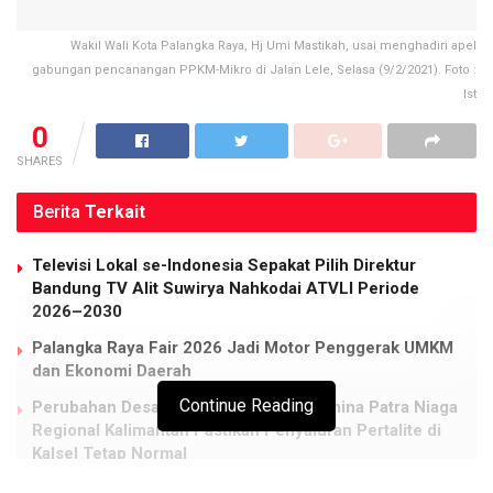
Wakil Wali Kota Palangka Raya, Hj Umi Mastikah, usai menghadiri apel
gabungan pencanangan PPKM-Mikro di Jalan Lele, Selasa (9/2/2021). Foto :
Ist
0
SHARES
Berita
Terkait
Televisi Lokal se-Indonesia Sepakat Pilih Direktur
Bandung TV Alit Suwirya Nahkodai ATVLI Periode
2026–2030
Palangka Raya Fair 2026 Jadi Motor Penggerak UMKM
dan Ekonomi Daerah
Continue Reading
Perubahan Desain Totem SPBU, Pertamina Patra Niaga
Regional Kalimantan Pastikan Penyaluran Pertalite di
Kalsel Tetap Normal
Pertamina Patra Niaga Lakukan Penyesuaian Harga Jual