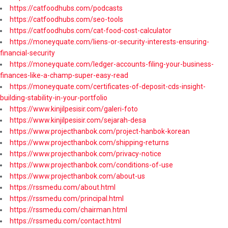
https://catfoodhubs.com/podcasts
https://catfoodhubs.com/seo-tools
https://catfoodhubs.com/cat-food-cost-calculator
https://moneyquate.com/liens-or-security-interests-ensuring-
financial-security
https://moneyquate.com/ledger-accounts-filing-your-business-
finances-like-a-champ-super-easy-read
https://moneyquate.com/certificates-of-deposit-cds-insight-
building-stability-in-your-portfolio
https://www.kinjilpesisir.com/galeri-foto
https://www.kinjilpesisir.com/sejarah-desa
https://www.projecthanbok.com/project-hanbok-korean
https://www.projecthanbok.com/shipping-returns
https://www.projecthanbok.com/privacy-notice
https://www.projecthanbok.com/conditions-of-use
https://www.projecthanbok.com/about-us
https://rssmedu.com/about.html
https://rssmedu.com/principal.html
https://rssmedu.com/chairman.html
https://rssmedu.com/contact.html