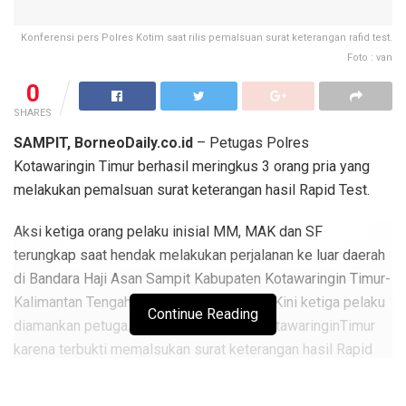
Konferensi pers Polres Kotim saat rilis pemalsuan surat keterangan rafid test.
Foto : van
0
SHARES
SAMPIT, BorneoDaily.co.id
– Petugas Polres
Kotawaringin Timur berhasil meringkus 3 orang pria yang
melakukan pemalsuan surat keterangan hasil Rapid Test.
Aksi ketiga orang pelaku inisial MM, MAK dan SF
terungkap saat hendak melakukan perjalanan ke luar daerah
di Bandara Haji Asan Sampit Kabupaten Kotawaringin Timur-
Kalimantan Tengah, Minggu (24/1/2021). Kini ketiga pelaku
Continue Reading
diamankan petugas Satreskrim Polres KotawaringinTimur
karena terbukti memalsukan surat keterangan hasil Rapid
Test yang dikeluarkan oleh salah satu Klinik Swasta di
Sampit.