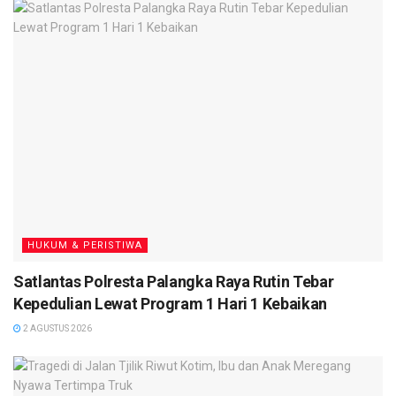
Ditambahkan Kapolres, pihaknya kini terus melakukan
pengembangan penyelidikan untuk mengetahui apakah para
pelaku memperjual belikan surat rapid tes palsu tersebut.
Sejumlah barang bukti kini diamankan petugas, antara lain
sebuah computer jenis laptop, printer dan 3 lembar Surat
Rapid Test palsu. Atas perbuatannya, ketiga pelaku
terancam hukuman 6 tahun penjara. (
van
)
Tags:
Headlines
HUKUM & PERISTIWA
Satlantas Polresta Palangka Raya Rutin Tebar
Kepedulian Lewat Program 1 Hari 1 Kebaikan
2 AGUSTUS 2026