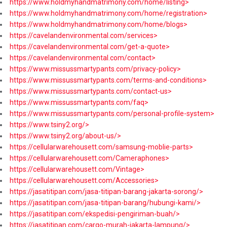
https://www.holdmyhandmatrimony.com/home/listing>
https://www.holdmyhandmatrimony.com/home/registration>
https://www.holdmyhandmatrimony.com/home/blogs>
https://cavelandenvironmental.com/services>
https://cavelandenvironmental.com/get-a-quote>
https://cavelandenvironmental.com/contact>
https://www.missussmartypants.com/privacy-policy>
https://www.missussmartypants.com/terms-and-conditions>
https://www.missussmartypants.com/contact-us>
https://www.missussmartypants.com/faq>
https://www.missussmartypants.com/personal-profile-system>
https://www.tsiny2.org/>
https://www.tsiny2.org/about-us/>
https://cellularwarehousett.com/samsung-moblie-parts>
https://cellularwarehousett.com/Cameraphones>
https://cellularwarehousett.com/Vintage>
https://cellularwarehousett.com/Accessories>
https://jasatitipan.com/jasa-titipan-barang-jakarta-sorong/>
https://jasatitipan.com/jasa-titipan-barang/hubungi-kami/>
https://jasatitipan.com/ekspedisi-pengiriman-buah/>
https://jasatitipan.com/cargo-murah-jakarta-lampung/>