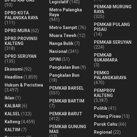
Legislatif
(140)
(93)
PEMKAB MURUNG
Metro Palangka
RAYA
DPRD KOTA
Raya
(325)
PALANGKA RAYA
(941)
(111)
PEMKAB PULANG
Metro Sampit
(76)
PISAU
DPRD MURA
(62)
(14)
Muara Teweh
(12)
DPRD PROVINSI
PEMKAB SERUYAN
KALTENG
Nanga Bulik
(7)
(224)
(318)
Nasional
(341)
PEMKAB
DPRD SERUYAN
OPINI
(51)
SUKAMARA
(135)
(3)
Pangkalan Bun
(9)
Ekonomi
(92)
PEMKO
Pangkalan Bun
Headline
(1,859)
PALANGKARAYA
(18)
(470)
Hukum & Peristiwa
PEMKAB BARSEL
(3,497)
PEMPROV
(551)
KALTENG
Iklan
(1)
(3,387)
PEMKAB BARTIM
KALBAR
(6)
(7)
Politik
(41)
KALSEL
(123)
PEMKAB BARUT
Pulang Pisau
(13)
(412)
Kalteng
(4,459)
Puruk Cahu
(66)
PEMKAB GUNUNG
KALTIM
(7)
MAS
Regional
(22)
(13)