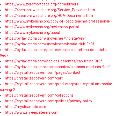
https://www.zeromortgage.org/homebuyers
https://4seasonswestshore.org/Service_Providers.htm
https://4seasonswestshore.org/HOA-Documents.htm
https://www.mykensho.org/copy-of-icedc-teacher-professional-
https://www.mykensho.org/mykensho-portal
https://www.mykensho.org/about
https://pyrlavictoria.com/sndwiches/tripleta-9e9f
https://pyrlavictoria.com/sndwiches/victoria-club-9e9f
https://pyrlavictoria.com/postres/mallorcas-rellena-de-nutella-
9ed7
https://pyrlavictoria.com/bebidas-calientes/capuccino-9f0f
https://pyrlavictoria.com/acompaantes/platanos-maduros-9ecf
https://crystallizedcavern.com/pages/contact
https://crystallizedcavern.com/cart
https://crystallizedcavern.com/products/pyrite-crystal-ammonite-
carving-2
https://crystallizedcavern.com/collections
https://crystallizedcavern.com/policies/privacy-policy
https://mysteamate.com
https://www.shreejicaterers.com