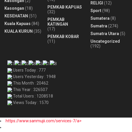
Kasongan
(2)
RELIGI
(12)
PEMKAB KAPUAS
Kasongan
(18)
Sport
(98)
(32)
KESEHATAN
(51)
Sumatera
(8)
PEMKAB
Kuala Kapuas
(84)
KATINGAN
Sumatra
(274)
(17)
KUALA KURUN
(35)
Sumatra Utara
(5)
PEMKAB KOBAR
(11)
Uncategorized
(192)
Users Today : 777
Users Yesterday : 1948
This Month : 20462
This Year : 326507
Total Users : 1208518
Views Today : 1570
https://www.sanmujii.com/services-7/a>