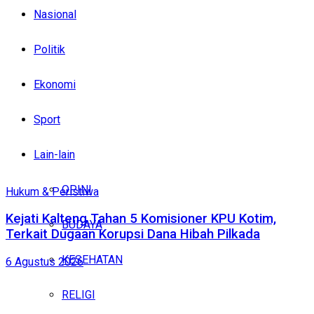
Nasional
Politik
Ekonomi
Sport
Lain-lain
OPINI
Hukum & Peristiwa
Kejati Kalteng Tahan 5 Komisioner KPU Kotim,
BUDAYA
Terkait Dugaan Korupsi Dana Hibah Pilkada
KESEHATAN
6 Agustus 2026
RELIGI