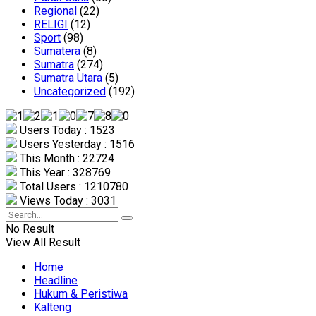
Regional
(22)
RELIGI
(12)
Sport
(98)
Sumatera
(8)
Sumatra
(274)
Sumatra Utara
(5)
Uncategorized
(192)
Users Today : 1523
Users Yesterday : 1516
This Month : 22724
This Year : 328769
Total Users : 1210780
Views Today : 3031
No Result
View All Result
Home
Headline
Hukum & Peristiwa
Kalteng