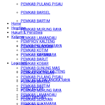
PEMKAB PULANG PISAU
PEMKAB BARSEL
PEMKAB BARTIM
Home
Headline
PEMKAB MURUNG RAYA
Hukum & Peristiwa
Kalteng
PEMKAB LAMANDAU
PEMPROV KALTENG
PEMKO PALANGKARAYA
PEMKAB SERUYAN
PEMKAB KOTIM
PEMKAB SUKAMARA
PEMKAB KAPUAS
PEMKAB BARUT
Legislatif
PEMKAB KOBAR
PEMKAB GUNUNG MAS
DPRD PROVINSI KALTENG
PEMKAB KATINGAN
PEMKAB PULANG PISAU
DPRD KOTA PALANGKA RAYA
PEMKAB BARSEL
PEMKAB BARTIM
DPRD KOTIM
PEMKAB MURUNG RAYA
PEMKAB LAMANDAU
DPRD KAPUAS
PEMKAB SERUYAN
PEMKAB SUKAMARA