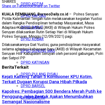
SHARES
DPRD KOTIM
Share on Facebook
Share on Twitter
KUALA PEMBUANG, BorneoDaily.co.id
– Polres Seruyan
DPRD KAPUAS
Polda Kalimantan Tengah rutin melaksanakan kegiatan Yustisi
dalam Rangka Pendisiplinan terhadap Masyarakat, Masa
DPRD BARUT
Adaptasi Kebiasaan Baru (AKB) di Wilayah Hukum Polres
Seruyan dilaksankan Rutin Setiap Hari di Wilayah Hukum
Polres Seruyan, Minggu (12/09/2021) pagi.
DPRD KOBAR
Dilaksanakannya Giat Yustisi, guna pendisiplinan masyarakat
selama adaptasi kebiasaan baru (AKB) di Wilayah Kecamatan
DPRD GUNUNG MAS
Seruyan Hilir Kabupaten Seruyan oleh personil gabungan, Polri
dan Satpol PP.
DPRD KATINGAN
Berita
Terkait
DPRD PULANG PISAU
Kejati Kalteng Tahan 5 Komisioner KPU Kotim,
Terkait Dugaan Korupsi Dana Hibah Pilkada
DPRD BARSEL
Kapolres: Pembagian 500 Bendera Merah Putih ke
Pengguna Jalan Bentuk Ajakan Menumbuhkan
DPRD BARTIM
Semangat Nasionalisme