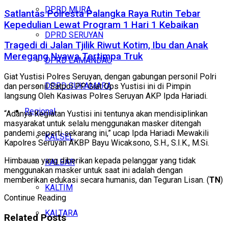
DPRD MURA
Satlantas Polresta Palangka Raya Rutin Tebar
Kepedulian Lewat Program 1 Hari 1 Kebaikan
DPRD SERUYAN
Tragedi di Jalan Tjilik Riwut Kotim, Ibu dan Anak
Meregang Nyawa Tertimpa Truk
DPRD LAMANDAU
Giat Yustisi Polres Seruyan, dengan gabungan personil Polri
DPRD SUKAMARA
dan personil Satpol PP. Giat Ops Yustisi ini di Pimpin
langsung Oleh Kasiwas Polres Seruyan AKP Ipda Hariadi.
Regional
“Adanya Kegiatan Yustisi ini tentunya akan mendisiplinkan
masyarakat untuk selalu menggunakan masker ditengah
pandemi seperti sekarang ini,” ucap Ipda Hariadi Mewakili
KALSEL
Kapolres Seruyan AKBP Bayu Wicaksono, S.H., S.I.K., M.Si.
Himbauan yang diberikan kepada pelanggar yang tidak
KALBAR
menggunakan masker untuk saat ini adalah dengan
memberikan edukasi secara humanis, dan Teguran Lisan. (
TN
)
KALTIM
Continue Reading
KALTARA
Related
Posts