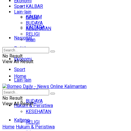
Ekonomi
Sport
KALBAR
Lain-lain
KALTIM
OPINI
BUDAYA
KALTARA
KESEHATAN
RELIGI
Nasional
Iklan
Politik
No Result
Ekonomi
View All Result
Sport
Home
Lain-lain
OPINI
Headline
No Result
BUDAYA
View All Result
Hukum & Peristiwa
KESEHATAN
Kalteng
RELIGI
Home
Hukum & Peristiwa