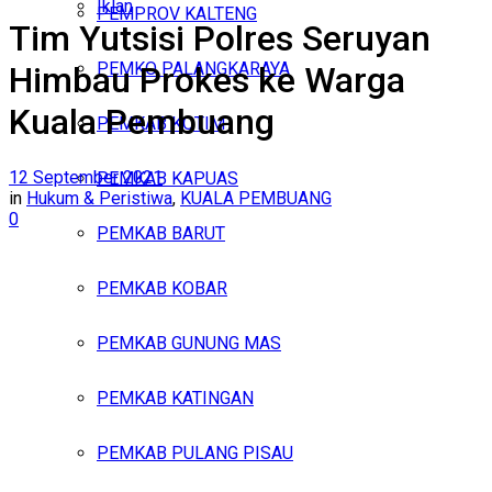
Iklan
PEMPROV KALTENG
Tim Yutsisi Polres Seruyan
Minggu, Agustus 9, 2026
PEMKO PALANGKARAYA
Himbau Prokes ke Warga
Kuala Pembuang
PEMKAB KOTIM
12 September 2021
PEMKAB KAPUAS
in
Hukum & Peristiwa
,
KUALA PEMBUANG
0
PEMKAB BARUT
PEMKAB KOBAR
PEMKAB GUNUNG MAS
PEMKAB KATINGAN
PEMKAB PULANG PISAU