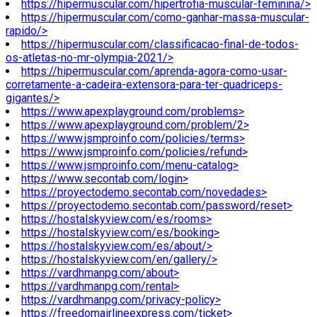
https://hipermuscular.com/hipertrofia-muscular-feminina/>
https://hipermuscular.com/como-ganhar-massa-muscular-
rapido/>
https://hipermuscular.com/classificacao-final-de-todos-
os-atletas-no-mr-olympia-2021/>
https://hipermuscular.com/aprenda-agora-como-usar-
corretamente-a-cadeira-extensora-para-ter-quadriceps-
gigantes/>
https://www.apexplayground.com/problems>
https://www.apexplayground.com/problem/2>
https://www.jsmproinfo.com/policies/terms>
https://www.jsmproinfo.com/policies/refund>
https://www.jsmproinfo.com/menu-catalog>
https://www.secontab.com/login>
https://proyectodemo.secontab.com/novedades>
https://proyectodemo.secontab.com/password/reset>
https://hostalskyview.com/es/rooms>
https://hostalskyview.com/es/booking>
https://hostalskyview.com/es/about/>
https://hostalskyview.com/en/gallery/>
https://vardhmanpg.com/about>
https://vardhmanpg.com/rental>
https://vardhmanpg.com/privacy-policy>
https://freedomairlineexpress.com/ticket>