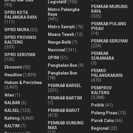
Legislatif
(155)
(93)
PEMKAB MURUNG
Metro Palangka
RAYA
DPRD KOTA
Raya
(325)
PALANGKA RAYA
(941)
(111)
PEMKAB PULANG
Metro Sampit
(76)
PISAU
DPRD MURA
(62)
(14)
Muara Teweh
(12)
DPRD PROVINSI
PEMKAB SERUYAN
KALTENG
Nanga Bulik
(7)
(224)
(333)
Nasional
(341)
PEMKAB
DPRD SERUYAN
OPINI
(51)
SUKAMARA
(135)
(3)
Pangkalan Bun
(9)
Ekonomi
(92)
PEMKO
Pangkalan Bun
Headline
(1,859)
PALANGKARAYA
(18)
(470)
Hukum & Peristiwa
PEMKAB BARSEL
(3,497)
PEMPROV
(551)
KALTENG
Iklan
(1)
(3,388)
PEMKAB BARTIM
KALBAR
(6)
(7)
Politik
(41)
KALSEL
(123)
PEMKAB BARUT
Pulang Pisau
(13)
(412)
Kalteng
(4,460)
Puruk Cahu
(66)
PEMKAB GUNUNG
KALTIM
(7)
MAS
Regional
(22)
(13)