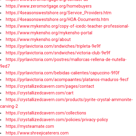
https://www.zeromortgage.org/homebuyers
https://4seasonswestshore.org/Service_Providers.htm
https://4seasonswestshore.org/HOA-Documents.htm
https://www.mykensho.org/copy-of-icedc-teacher-professional-
https://www.mykensho.org/mykensho-portal
https://www.mykensho.org/about
https://pyrlavictoria.com/sndwiches/tripleta-9e9f
https://pyrlavictoria.com/sndwiches/victoria-club-9e9f
https://pyrlavictoria.com/postres/mallorcas-rellena-de-nutella-
9ed7
https://pyrlavictoria.com/bebidas-calientes/capuccino-9f0f
https://pyrlavictoria.com/acompaantes/platanos-maduros-9ecf
https://crystallizedcavern.com/pages/contact
https://crystallizedcavern.com/cart
https://crystallizedcavern.com/products/pyrite-crystal-ammonite-
carving-2
https://crystallizedcavern.com/collections
https://crystallizedcavern.com/policies/privacy-policy
https://mysteamate.com
https://www.shreejicaterers.com