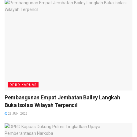
“Kami berharap, dalam pembahasan lanjutan nanti, sinergi
antara DPRD dan pemerintah daerah tetap terjaga agar
pengelolaan APBD bisa semakin tepat sasaran dan
berdampak langsung bagi masyarakat,” tambah Yohanes.
(red)
DPRD KAPUAS
Pembangunan Empat Jembatan Bailey Langkah
Buka Isolasi Wilayah Terpencil
29 JUNI 2025