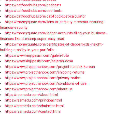
https://catfoodhubs.com/podcasts
https://catfoodhubs.com/seo-tools
https://catfoodhubs.com/cat-food-cost-calculator
https://moneyquate.com/liens-or-security-interests-ensuring-
financial-security
https://moneyquate.com/ledger-accounts-filing-your-business-
finances-like-a-champ-super-easy-read
https://moneyquate.com/certificates-of-deposit-cds-insight-
building-stability-in-your-portfolio
https://www.kinjilpesisir.com/galeri-foto
https://www.kinjilpesisir.com/sejarah-desa
https://www.projecthanbok.com/project-hanbok-korean
https://www.projecthanbok.com/shipping-returns
https://www.projecthanbok.com/privacy-notice
https://www.projecthanbok.com/conditions-of-use
https://www.projecthanbok.com/about-us
https://rssmedu.com/about.html
https://rssmedu.com/principal.html
https://rssmedu.com/chairman.html
https://rssmedu.com/contact.html