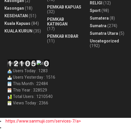
Kasongan
(2)
RELIGI
(12)
PEMKAB KAPUAS
Kasongan
(18)
Sport
(98)
(32)
KESEHATAN
(51)
Sumatera
(8)
PEMKAB
Kuala Kapuas
(84)
KATINGAN
Sumatra
(274)
(17)
KUALA KURUN
(35)
Sumatra Utara
(5)
PEMKAB KOBAR
(11)
Uncategorized
(192)
Users Today : 1283
Users Yesterday : 1516
This Month : 22484
This Year : 328529
Total Users : 1210540
Views Today : 2366
https://www.sanmujii.com/services-7/a>