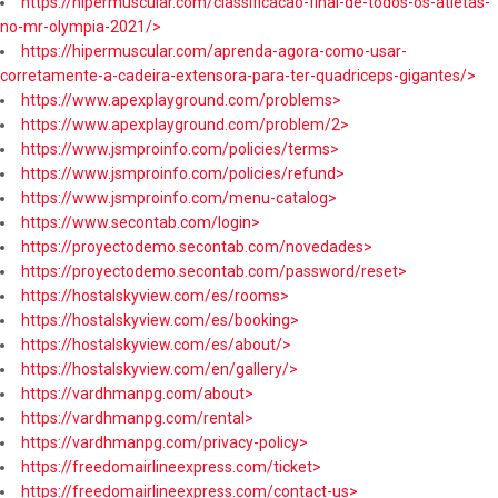
https://hipermuscular.com/classificacao-final-de-todos-os-atletas-
no-mr-olympia-2021/>
https://hipermuscular.com/aprenda-agora-como-usar-
corretamente-a-cadeira-extensora-para-ter-quadriceps-gigantes/>
https://www.apexplayground.com/problems>
https://www.apexplayground.com/problem/2>
https://www.jsmproinfo.com/policies/terms>
https://www.jsmproinfo.com/policies/refund>
https://www.jsmproinfo.com/menu-catalog>
https://www.secontab.com/login>
https://proyectodemo.secontab.com/novedades>
https://proyectodemo.secontab.com/password/reset>
https://hostalskyview.com/es/rooms>
https://hostalskyview.com/es/booking>
https://hostalskyview.com/es/about/>
https://hostalskyview.com/en/gallery/>
https://vardhmanpg.com/about>
https://vardhmanpg.com/rental>
https://vardhmanpg.com/privacy-policy>
https://freedomairlineexpress.com/ticket>
https://freedomairlineexpress.com/contact-us>