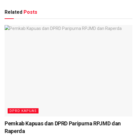
Berita
Terkait
Related
Posts
Pemkab Kapuas dan DPRD Paripurna RPJMD dan
Raperda
Legislator Usul Jalur Khusus Jogging di Stadion
Panunjung Tarung
Pembangunan Empat Jembatan Bailey Langkah Buka
Isolasi Wilayah Terpencil
DPRD Kapuas Mulai Bahas KUA-PPAS Perubahan APBD
2025
Pandangan umum yang disampaikan mencakup evaluasi
terhadap efektivitas pelaksanaan program, serapan
anggaran, hingga capaian kinerja dari masing-masing
DPRD KAPUAS
perangkat daerah.
Pemkab Kapuas dan DPRD Paripurna RPJMD dan
Selain itu, beberapa fraksi juga memberikan catatan kritis,
Raperda
pertanyaan, serta masukan konstruktif sebagai bagian dari