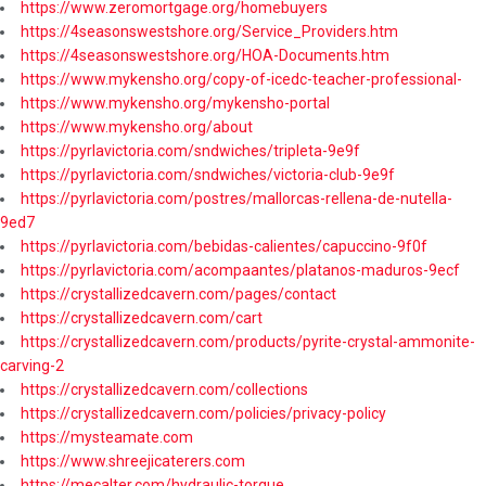
https://www.zeromortgage.org/homebuyers
https://4seasonswestshore.org/Service_Providers.htm
https://4seasonswestshore.org/HOA-Documents.htm
https://www.mykensho.org/copy-of-icedc-teacher-professional-
https://www.mykensho.org/mykensho-portal
https://www.mykensho.org/about
https://pyrlavictoria.com/sndwiches/tripleta-9e9f
https://pyrlavictoria.com/sndwiches/victoria-club-9e9f
https://pyrlavictoria.com/postres/mallorcas-rellena-de-nutella-
9ed7
https://pyrlavictoria.com/bebidas-calientes/capuccino-9f0f
https://pyrlavictoria.com/acompaantes/platanos-maduros-9ecf
https://crystallizedcavern.com/pages/contact
https://crystallizedcavern.com/cart
https://crystallizedcavern.com/products/pyrite-crystal-ammonite-
carving-2
https://crystallizedcavern.com/collections
https://crystallizedcavern.com/policies/privacy-policy
https://mysteamate.com
https://www.shreejicaterers.com
https://mecalter.com/hydraulic-torque