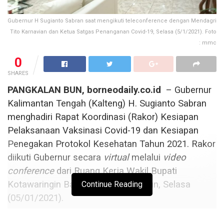
Gubernur H Sugianto Sabran saat mengikuti teleconference dengan Mendagri
Tito Karnavian dan Ketua Satgas Penanganan Covid-19, Selasa (5/1/2021). Foto
: mmc
0
SHARES
PANGKALAN BUN,
b
orneo
daily
.co.id
– Gubernur
Kalimantan Tengah (Kalteng) H. Sugianto Sabran
menghadiri Rapat Koordinasi (Rakor) Kesiapan
Pelaksanaan Vaksinasi Covid-19 dan Kesiapan
Penegakan Protokol Kesehatan Tahun 2021. Rakor
diikuti Gubernur secara
virtual
melalui
video
conference
dari Ruang Kerja Wakil Bupati
Kotawaringin Barat di Pangkalan Bun, Selasa
Continue Reading
(05/01/2021).
Rakor dipimpin langsung oleh Menteri Dalam