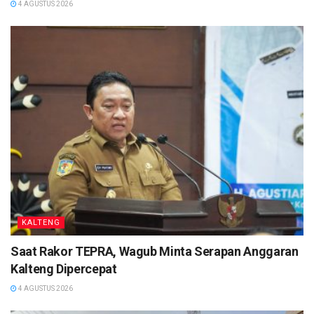
4 AGUSTUS 2026
Tingkatkan Daya Saing UMKM
Dalam laporannya, Menteri Kesehatan RI Budi
Gunadi Sadikin menyampaikan pemberian vaksin
Covid-19 diberikan sebanyak 2 tahap yang
diperuntukan untuk Tenaga Kesehatan.
Budi Gunadi menyampaikan, untuk Bulan Januari
2021, vaksin Covid-19 diberikan kepada 526.753
tenaga kesehatan dan untuk bulan Pebruari 2021
vaksin Covid-19 diberikan kepada 1.089.340 tenaga
kesehatan.
KALTENG
Mendagri RI Muhammad Tito Karnavian
Saat Rakor TEPRA, Wagub Minta Serapan Anggaran
menerangkan penyuntikan pertama vaksin Covid-
Kalteng Dipercepat
19 di Tingkat Pusat diperuntukan untuk Presiden RI
4 AGUSTUS 2026
Joko Widodo bersama para Menteri. Penyuntikan