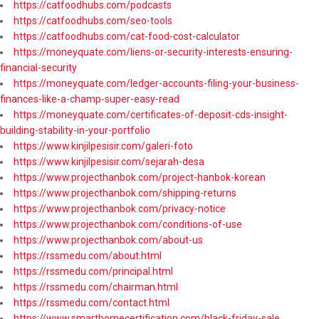
https://catfoodhubs.com/podcasts
https://catfoodhubs.com/seo-tools
https://catfoodhubs.com/cat-food-cost-calculator
https://moneyquate.com/liens-or-security-interests-ensuring-
financial-security
https://moneyquate.com/ledger-accounts-filing-your-business-
finances-like-a-champ-super-easy-read
https://moneyquate.com/certificates-of-deposit-cds-insight-
building-stability-in-your-portfolio
https://www.kinjilpesisir.com/galeri-foto
https://www.kinjilpesisir.com/sejarah-desa
https://www.projecthanbok.com/project-hanbok-korean
https://www.projecthanbok.com/shipping-returns
https://www.projecthanbok.com/privacy-notice
https://www.projecthanbok.com/conditions-of-use
https://www.projecthanbok.com/about-us
https://rssmedu.com/about.html
https://rssmedu.com/principal.html
https://rssmedu.com/chairman.html
https://rssmedu.com/contact.html
https://www.smarthomecertification.com/black-friday-sale