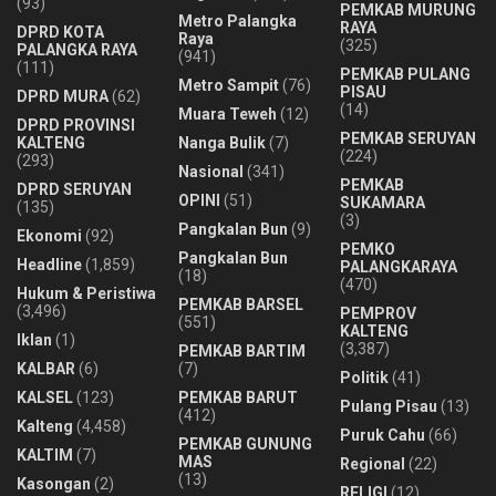
(93)
PEMKAB MURUNG
Metro Palangka
RAYA
DPRD KOTA
Raya
(325)
PALANGKA RAYA
(941)
(111)
PEMKAB PULANG
Metro Sampit
(76)
PISAU
DPRD MURA
(62)
(14)
Muara Teweh
(12)
DPRD PROVINSI
PEMKAB SERUYAN
KALTENG
Nanga Bulik
(7)
(224)
(293)
Nasional
(341)
PEMKAB
DPRD SERUYAN
OPINI
(51)
SUKAMARA
(135)
(3)
Pangkalan Bun
(9)
Ekonomi
(92)
PEMKO
Pangkalan Bun
Headline
(1,859)
PALANGKARAYA
(18)
(470)
Hukum & Peristiwa
PEMKAB BARSEL
(3,496)
PEMPROV
(551)
KALTENG
Iklan
(1)
(3,387)
PEMKAB BARTIM
KALBAR
(6)
(7)
Politik
(41)
KALSEL
(123)
PEMKAB BARUT
Pulang Pisau
(13)
(412)
Kalteng
(4,458)
Puruk Cahu
(66)
PEMKAB GUNUNG
KALTIM
(7)
MAS
Regional
(22)
(13)
Kasongan
(2)
RELIGI
(12)