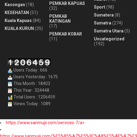
PEMKAB KAPUAS
Kasongan
(18)
Sport
(98)
(32)
KESEHATAN
(51)
Sumatera
(8)
PEMKAB
Kuala Kapuas
(84)
KATINGAN
Sumatra
(274)
(17)
KUALA KURUN
(35)
Sumatra Utara
(5)
PEMKAB KOBAR
(11)
Uncategorized
(192)
Users Today : 666
Users Yesterday : 1675
This Month : 18403
This Year : 324448
Total Users : 1206459
Views Today : 1089
https://www.sanmujii.com/services-7/a>
https://www.sanmujii.com/%E5%85%A7%E5%9C%A8%E5%AF%A7%