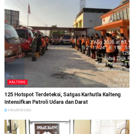
pertama yang diterima oleh Presiden beserta para
Menteri bertujuan untuk meningkatkan
kepercayaan dan partisipasi tenaga kesehatan dan
publik dalam program vaksin gratis secara
bertahap.
“Juga sebagai simbol memberikan rasa aman dan
meyakinkan masyarakat terhadap vaksin covid-19,”
ungkap Muhammad Tito Karnavian. (
mmc/red
)
KALTENG
Tags:
Headlines
125 Hotspot Terdeteksi, Satgas Karhutla Kalteng
Intensifkan Patroli Udara dan Darat
3 AGUSTUS 2026