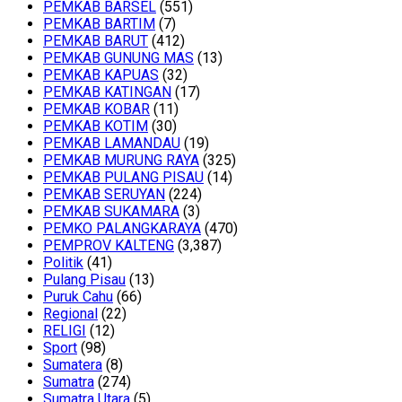
PEMKAB BARSEL
(551)
PEMKAB BARTIM
(7)
PEMKAB BARUT
(412)
PEMKAB GUNUNG MAS
(13)
PEMKAB KAPUAS
(32)
PEMKAB KATINGAN
(17)
PEMKAB KOBAR
(11)
PEMKAB KOTIM
(30)
PEMKAB LAMANDAU
(19)
PEMKAB MURUNG RAYA
(325)
PEMKAB PULANG PISAU
(14)
PEMKAB SERUYAN
(224)
PEMKAB SUKAMARA
(3)
PEMKO PALANGKARAYA
(470)
PEMPROV KALTENG
(3,387)
Politik
(41)
Pulang Pisau
(13)
Puruk Cahu
(66)
Regional
(22)
RELIGI
(12)
Sport
(98)
Sumatera
(8)
Sumatra
(274)
Sumatra Utara
(5)