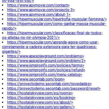
on-your-first-trip/>
https://www.apvmovie.com/contact>
https://www.apvmovie.com/projects-3>
https://www.apvmovie.com/about-1>
https://hipermuscular.com/hipertrofia-muscular-feminina/>
https://hipermuscular.com/como-ganhar-massa-muscular-
rapido/>
https://hipermuscular.com/classificacao-final-de-todos-
os-atletas-no-mr-olympia-2021/>
https://hipermuscular.com/aprenda-agora-como-usar-
corretamente-a-cadeira-extensora-para-ter-quadriceps-
gigantes/>
https://www.apexplayground.com/problems>
https://www.apexplayground.com/problem/2>
https://www.jsmproinfo.com/policies/terms>
https://www.jsmproinfo.com/policies/refund>
https://www.jsmproinfo.com/menu-catalog>
https://www.secontab.com/login>
https://proyectodemo.secontab.com/novedades>
https://proyectodemo.secontab.com/password/reset>
https://hostalskyview.com/es/rooms>
https://hostalskyview.com/es/booking>
https://hostalskyview.com/es/about/>
https://hostalskyview.com/en/gallery/>