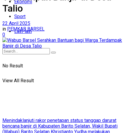
Ekonomi
Talio
Sport
22 April 2025
in
PEMKAB BARSEL
Lain-lain
0
No Result
View All Result
Menindaklanjuti rakor penetapan status tanggap darurat
bencana banjir di Kabupaten Barito Selatan, Wakil Bupati
(Wabup) Barito Selatan Khristianto Yudha melakukan