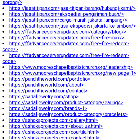
sorong/>
https://jasatitipan.com/jasa-titipan-barang/hubungi-kami/>
https://jasatitipan.com/ekspedisi-pengiriman-buah/>
https://jasatitipan.com/cargo-murah-jakarta-lampung/>
https://jasatitipan.com/jasa-ekspedisi-jakarta-ke-ambon/>
https://ffadvanceserverupdates.com/category/blog/>
https://ffadvanceserverupdates.com/free-fire-max/>
https://ffadvanceserverupdates.com/free-fire-redeem-
code/>
https://ffadvanceserverupdates.com/free-fire-redeem-
code>
https://www.mooreschapelbaptistchurch.org/leadership>
https://www.mooreschapelbaptistchurch.org/new-page-1>
https://punchtheworld.com/portfolio>
https://punchtheworld.com/about>
https://punchtheworld.com/contact>
https://sadafjewelry.com/shop>
https://sadafjewelry.com/product-category/earings>
https://sadafjewelry.com/brands-1>
https://sadafjewelry.com/product-category/bracelets>
https://ashokaprojects.com/gallery.html>
https://ashokaprojects.com/about-us.html>
https://ashokaprojects.com/courtila.html>
https://ashokaprojects.com/contact.html>