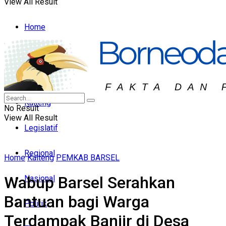
View All Result
Home
Headline
Hukum & Peristiwa
Kalteng
No Result
View All Result
Legislatif
Regional
Home
Kalteng
PEMKAB BARSEL
Wabup Barsel Serahkan
Nasional
Bantuan bagi Warga
Politik
Terdampak Banjir di Desa