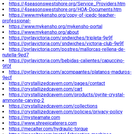
https://4seasonswestshore.org/Service_Providers.htm
https://4seasonswestshore.org/HOA-Documents.htm
https://www.mykensho.org/copy-of-icedc-teacher-
professional-
https://www.mykensho.org/mykensho-portal
https://www.mykensho.org/about
https://pyrlavictoria.com/sndwiches/tripleta-9e9f
https://pyrlavictoria.com/sndwiches/victoria-club-9e9f
https://pyrlavictoria.com/postres/mallorcas-rellena-de-
nutella-9ed7
https://pyrlavictoria.com/bebidas-calientes/capuccino-
9f0f
https://pyrlavictoria.com/acompaantes/platanos-maduros-
9ecf
https://crystallizedcavern.com/pages/contact
https://crystallizedcavern.com/cart
https://crystallizedcavern.com/products/pyrite-crystal-
ammonite-carving-2
https://crystallizedcavern.com/collections
https://crystallizedcavern.com/policies/privacy-policy
https://mysteamate.com
https://www.shreejicaterers.com
https://mecalter.com/hydraulic-torque