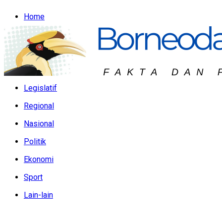
Home
Headline
Hukum & Peristiwa
Kalteng
Legislatif
Regional
Nasional
Politik
Ekonomi
Sport
Lain-lain
Jumat, Agustus 7, 2026