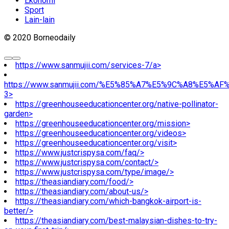
Ekonomi
Sport
Lain-lain
© 2020 Borneodaily
https://www.sanmujii.com/services-7/a>
https://www.sanmujii.com/%E5%85%A7%E5%9C%A8%E5%A
3>
https://greenhouseeducationcenter.org/native-pollinator-
garden>
https://greenhouseeducationcenter.org/mission>
https://greenhouseeducationcenter.org/videos>
https://greenhouseeducationcenter.org/visit>
https://www.justcrispysa.com/faq/>
https://www.justcrispysa.com/contact/>
https://www.justcrispysa.com/type/image/>
https://theasiandiary.com/food/>
https://theasiandiary.com/about-us/>
https://theasiandiary.com/which-bangkok-airport-is-
better/>
https://theasiandiary.com/best-malaysian-dishes-to-try-