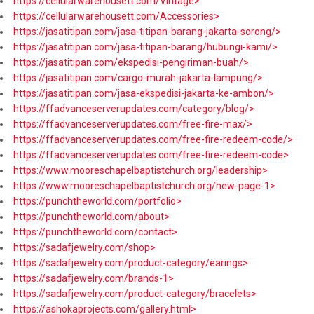
https://cellularwarehousett.com/Vintage>
https://cellularwarehousett.com/Accessories>
https://jasatitipan.com/jasa-titipan-barang-jakarta-sorong/>
https://jasatitipan.com/jasa-titipan-barang/hubungi-kami/>
https://jasatitipan.com/ekspedisi-pengiriman-buah/>
https://jasatitipan.com/cargo-murah-jakarta-lampung/>
https://jasatitipan.com/jasa-ekspedisi-jakarta-ke-ambon/>
https://ffadvanceserverupdates.com/category/blog/>
https://ffadvanceserverupdates.com/free-fire-max/>
https://ffadvanceserverupdates.com/free-fire-redeem-code/>
https://ffadvanceserverupdates.com/free-fire-redeem-code>
https://www.mooreschapelbaptistchurch.org/leadership>
https://www.mooreschapelbaptistchurch.org/new-page-1>
https://punchtheworld.com/portfolio>
https://punchtheworld.com/about>
https://punchtheworld.com/contact>
https://sadafjewelry.com/shop>
https://sadafjewelry.com/product-category/earings>
https://sadafjewelry.com/brands-1>
https://sadafjewelry.com/product-category/bracelets>
https://ashokaprojects.com/gallery.html>