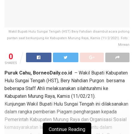
Wakil Bupati Hulu Sungai Tengah (HST) Bery Fahdian disambut acara potong
pantan saat berkunjung ke Kabupaten Murung Raya, Kamis (11/2/2021). Foto :
Mirwan
0
SHARES
Puruk Cahu, BorneoDaily.co.id
– Wakil Bupati Kabupaten
Hulu Sungai Tengah (HST), Bery Nahdian Purgon bersama
beberapa Staff Ahli melaksanakan silahturahmi ke
Kabupaten Murung Raya, Kamis (11/02/21).
Kunjungan Wakil Bupati Hulu Sungai Tengah ini dilaksanakan
dalam rangka pemberian Piagam penghargaan kepada
Pemerintah Kabupaten Murung Raya dan Organisasi Sosial
kemasyarakatan lainnya yang turut membantu dalam
Continue Reading