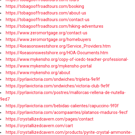
https://tobagooffroadtours.com/booking
https://tobagooffroadtours.com/about-us
https://tobagooffroadtours.com/contact-us
https://tobagooffroadtours.com/hiking-adventures
https://www.zeromortgage.org/contact-us
https://www.zeromortgage.org/homebuyers
https://4seasonswestshore.org/Service_Providers.htm
https://4seasonswestshore.org/HOA-Documents.htm
https://www.mykensho.org/copy-of-icedc-teacher-professional-
https://www.mykensho.org/mykensho-portal
https://www.mykensho.org/about
https://pyrlavictoria.com/sndwiches/tripleta-9e9f
https://pyrlavictoria.com/sndwiches/victoria-club-9e9f
https://pyrlavictoria.com/postres/mallorcas-rellena-de-nutella-
9ed7
https://pyrlavictoria.com/bebidas-calientes/capuccino-9f0f
https://pyrlavictoria.com/acompaantes/platanos-maduros-9ecf
https://crystallizedcavern.com/pages/contact
https://crystallizedcavern.com/cart
https://crystallizedcavern.com/products/pyrite-crystal-ammonite-