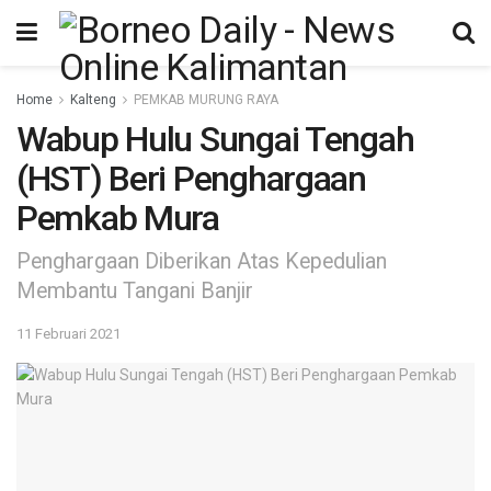
Home
Kalteng
PEMKAB MURUNG RAYA
Wabup Hulu Sungai Tengah
(HST) Beri Penghargaan
Pemkab Mura
Penghargaan Diberikan Atas Kepedulian
Membantu Tangani Banjir
11 Februari 2021