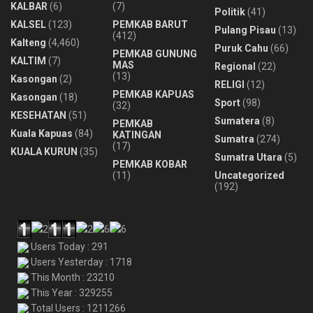
KALBAR
(6)
(7)
Politik
(41)
KALSEL
(123)
PEMKAB BARUT
Pulang Pisau
(13)
(412)
Kalteng
(4,460)
Puruk Cahu
(66)
PEMKAB GUNUNG
KALTIM
(7)
MAS
Regional
(22)
(13)
Kasongan
(2)
RELIGI
(12)
PEMKAB KAPUAS
Kasongan
(18)
Sport
(98)
(32)
KESEHATAN
(51)
Sumatera
(8)
PEMKAB
Kuala Kapuas
(84)
KATINGAN
Sumatra
(274)
(17)
KUALA KURUN
(35)
Sumatra Utara
(5)
PEMKAB KOBAR
(11)
Uncategorized
(192)
Users Today : 291
Users Yesterday : 1718
This Month : 23210
This Year : 329255
Total Users : 1211266