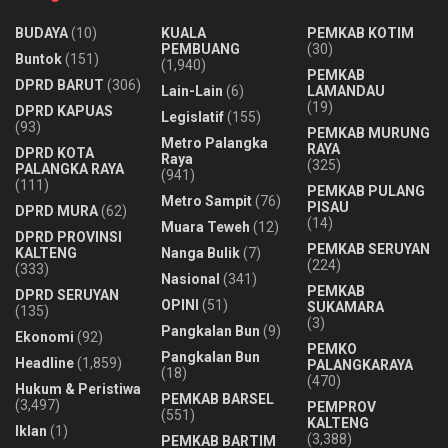
BUDAYA
(10)
KUALA
PEMKAB KOTIM
PEMBUANG
(30)
Buntok
(151)
(1,940)
PEMKAB
DPRD BARUT
(306)
Lain-Lain
(6)
LAMANDAU
(19)
DPRD KAPUAS
Legislatif
(155)
(93)
PEMKAB MURUNG
Metro Palangka
RAYA
DPRD KOTA
Raya
(325)
PALANGKA RAYA
(941)
(111)
PEMKAB PULANG
Metro Sampit
(76)
PISAU
DPRD MURA
(62)
(14)
Muara Teweh
(12)
DPRD PROVINSI
PEMKAB SERUYAN
KALTENG
Nanga Bulik
(7)
(224)
(333)
Nasional
(341)
PEMKAB
DPRD SERUYAN
OPINI
(51)
SUKAMARA
(135)
(3)
Pangkalan Bun
(9)
Ekonomi
(92)
PEMKO
Pangkalan Bun
Headline
(1,859)
PALANGKARAYA
(18)
(470)
Hukum & Peristiwa
PEMKAB BARSEL
(3,497)
PEMPROV
(551)
KALTENG
Iklan
(1)
(3,388)
PEMKAB BARTIM