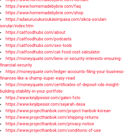
https://www.homemadebybrie.com/faq
https://www.homemadebybrie.com/shop
https://adasurucukursukasimpasa.com/sikca-sorulan-
sorular/index.htm
https://catfoodhubs.com/about
https://catfoodhubs.com/podcasts
https://catfoodhubs.com/seo-tools
https://catfoodhubs.com/cat-food-cost-calculator
https://moneyquate.com/liens-or-security-interests-ensuring-
financial-security
https://moneyquate.com/ledger-accounts-filing-your-business-
finances-like-a-champ-super-easy-read
https://moneyquate.com/certificates-of-deposit-cds-insight-
building-stability-in-your-portfolio
https://www.kinjilpesisir.com/galeri-foto
https://www.kinjilpesisir.com/sejarah-desa
https://www.projecthanbok.com/project-hanbok-korean
https://www.projecthanbok.com/shipping-returns
https://www.projecthanbok.com/privacy-notice
https://www.projecthanbok.com/conditions-of-use