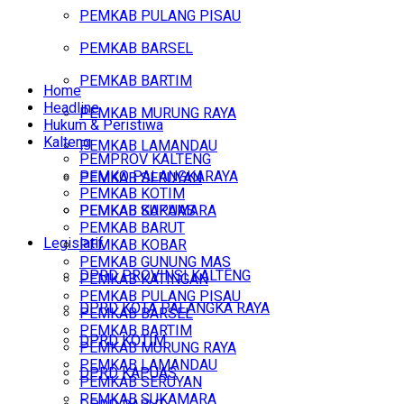
PEMKAB PULANG PISAU
PEMKAB BARSEL
PEMKAB BARTIM
Home
Headline
PEMKAB MURUNG RAYA
Hukum & Peristiwa
Kalteng
PEMKAB LAMANDAU
PEMPROV KALTENG
PEMKO PALANGKARAYA
PEMKAB SERUYAN
PEMKAB KOTIM
PEMKAB SUKAMARA
PEMKAB KAPUAS
PEMKAB BARUT
Legislatif
PEMKAB KOBAR
PEMKAB GUNUNG MAS
DPRD PROVINSI KALTENG
PEMKAB KATINGAN
PEMKAB PULANG PISAU
DPRD KOTA PALANGKA RAYA
PEMKAB BARSEL
PEMKAB BARTIM
DPRD KOTIM
PEMKAB MURUNG RAYA
PEMKAB LAMANDAU
DPRD KAPUAS
PEMKAB SERUYAN
PEMKAB SUKAMARA