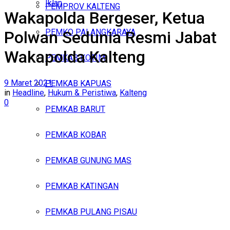
Iklan
PEMPROV KALTENG
Wakapolda Bergeser, Ketua
Jumat, Agustus 7, 2026
PEMKO PALANGKARAYA
Polwan Sedunia Resmi Jabat
Wakapolda Kalteng
PEMKAB KOTIM
9 Maret 2021
PEMKAB KAPUAS
in
Headline
,
Hukum & Peristiwa
,
Kalteng
0
PEMKAB BARUT
PEMKAB KOBAR
PEMKAB GUNUNG MAS
PEMKAB KATINGAN
PEMKAB PULANG PISAU