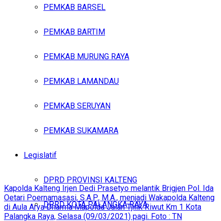
PEMKAB BARSEL
PEMKAB BARTIM
PEMKAB MURUNG RAYA
PEMKAB LAMANDAU
PEMKAB SERUYAN
PEMKAB SUKAMARA
Legislatif
DPRD PROVINSI KALTENG
Kapolda Kalteng Irjen Dedi Prasetyo melantik Brigjen Pol. Ida
Oetari Poernamasasi, S.A.P., M.A., menjadi Wakapolda Kalteng
DPRD KOTA PALANGKA RAYA
di Aula Arya Dharma Mapolda Jalan Tjilik Riwut Km 1 Kota
Palangka Raya, Selasa (09/03/2021) pagi. Foto : TN