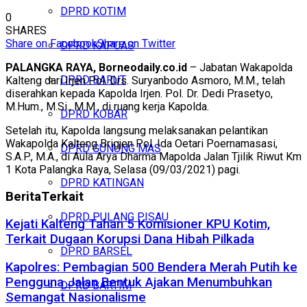
DPRD KOTIM
0
SHARES
Share on Facebook
Share on Twitter
DPRD KAPUAS
PALANGKA RAYA, Borneodaily.co.id
– Jabatan Wakapolda
DPRD BARUT
Kalteng dari Irjen Pol. Drs. Suryanbodo Asmoro, M.M., telah
diserahkan kepada Kapolda Irjen. Pol. Dr. Dedi Prasetyo,
M.Hum., M.Si., M.M., di ruang kerja Kapolda.
DPRD KOBAR
Setelah itu, Kapolda langsung melaksanakan pelantikan
Wakapolda Kalteng Brigjen Pol. Ida Oetari Poernamasasi,
DPRD GUNUNG MAS
S.A.P., M.A., di Aula Arya Dharma Mapolda Jalan Tjilik Riwut Km
1 Kota Palangka Raya, Selasa (09/03/2021) pagi.
DPRD KATINGAN
Berita
Terkait
DPRD PULANG PISAU
Kejati Kalteng Tahan 5 Komisioner KPU Kotim,
Terkait Dugaan Korupsi Dana Hibah Pilkada
DPRD BARSEL
Kapolres: Pembagian 500 Bendera Merah Putih ke
Pengguna Jalan Bentuk Ajakan Menumbuhkan
DPRD BARTIM
Semangat Nasionalisme