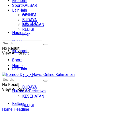
Ekonomi
Sport
KALBAR
Lain-lain
KALTIM
OPINI
BUDAYA
KALTARA
KESEHATAN
RELIGI
Nasional
Iklan
Politik
No Result
Ekonomi
View All Result
Sport
Home
Lain-lain
OPINI
Headline
No Result
BUDAYA
View All Result
Hukum & Peristiwa
KESEHATAN
Kalteng
RELIGI
Home
Headline