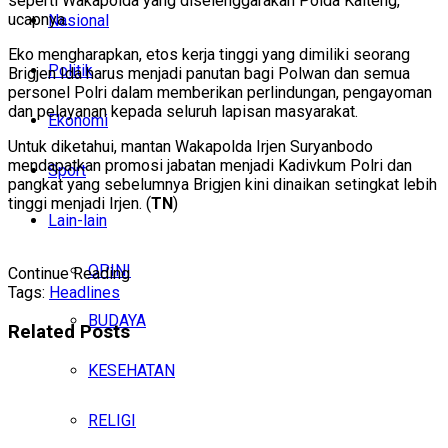
seperti Wakapolda yang diselenggarakan Polda Kalteng,”
ucapnya.
Nasional
Eko mengharapkan, etos kerja tinggi yang dimiliki seorang
Politik
Brigjen Ida harus menjadi panutan bagi Polwan dan semua
personel Polri dalam memberikan perlindungan, pengayoman
dan pelayanan kepada seluruh lapisan masyarakat.
Ekonomi
Untuk diketahui, mantan Wakapolda Irjen Suryanbodo
mendapatkan promosi jabatan menjadi Kadivkum Polri dan
Sport
pangkat yang sebelumnya Brigjen kini dinaikan setingkat lebih
tinggi menjadi Irjen. (
TN
)
Lain-lain
OPINI
Continue Reading
Tags:
Headlines
BUDAYA
Related
Posts
KESEHATAN
RELIGI