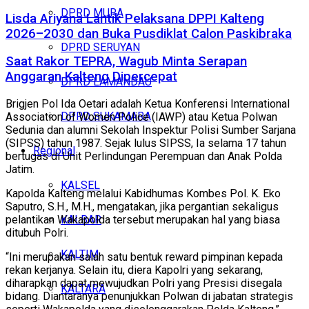
DPRD MURA
Lisda Ariyana Lantik Pelaksana DPPI Kalteng
2026–2030 dan Buka Pusdiklat Calon Paskibraka
DPRD SERUYAN
Saat Rakor TEPRA, Wagub Minta Serapan
Anggaran Kalteng Dipercepat
DPRD LAMANDAU
Brigjen Pol Ida Oetari adalah Ketua Konferensi International
DPRD SUKAMARA
Association of Women Police (IAWP) atau Ketua Polwan
Sedunia dan alumni Sekolah Inspektur Polisi Sumber Sarjana
(SIPSS) tahun 1987. Sejak lulus SIPSS, Ia selama 17 tahun
Regional
bertugas di Unit Perlindungan Perempuan dan Anak Polda
Jatim.
KALSEL
Kapolda Kalteng melalui Kabidhumas Kombes Pol. K. Eko
Saputro, S.H., M.H., mengatakan, jika pergantian sekaligus
KALBAR
pelantikan Wakapolda tersebut merupakan hal yang biasa
ditubuh Polri.
KALTIM
“Ini merupakan salah satu bentuk reward pimpinan kepada
rekan kerjanya. Selain itu, diera Kapolri yang sekarang,
diharapkan dapat mewujudkan Polri yang Presisi disegala
KALTARA
bidang. Diantaranya penunjukkan Polwan di jabatan strategis