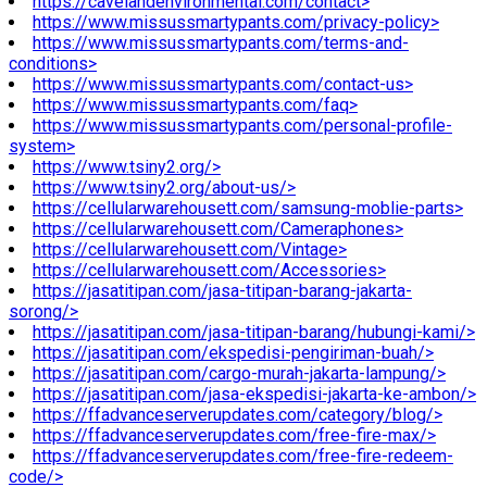
https://cavelandenvironmental.com/contact>
https://www.missussmartypants.com/privacy-policy>
https://www.missussmartypants.com/terms-and-
conditions>
https://www.missussmartypants.com/contact-us>
https://www.missussmartypants.com/faq>
https://www.missussmartypants.com/personal-profile-
system>
https://www.tsiny2.org/>
https://www.tsiny2.org/about-us/>
https://cellularwarehousett.com/samsung-moblie-parts>
https://cellularwarehousett.com/Cameraphones>
https://cellularwarehousett.com/Vintage>
https://cellularwarehousett.com/Accessories>
https://jasatitipan.com/jasa-titipan-barang-jakarta-
sorong/>
https://jasatitipan.com/jasa-titipan-barang/hubungi-kami/>
https://jasatitipan.com/ekspedisi-pengiriman-buah/>
https://jasatitipan.com/cargo-murah-jakarta-lampung/>
https://jasatitipan.com/jasa-ekspedisi-jakarta-ke-ambon/>
https://ffadvanceserverupdates.com/category/blog/>
https://ffadvanceserverupdates.com/free-fire-max/>
https://ffadvanceserverupdates.com/free-fire-redeem-
code/>