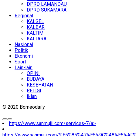
DPRD LAMANDAU
DPRD SUKAMARA
Regional
KALSEL
KALBAR
KALTIM
KALTARA
Nasional
Politik
Ekonomi
Sport
Lain-lain
OPINI
BUDAYA
KESEHATAN
RELIGI
Iklan
© 2020 Borneodaily
https://www.sanmujii.com/services-7/a>
https://www.sanmujii.com/%E5%85%A7%E5%9C%A8%E5%A