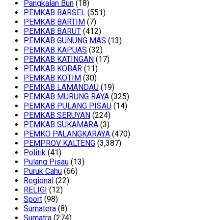
Pangkalan Bun
(18)
PEMKAB BARSEL
(551)
PEMKAB BARTIM
(7)
PEMKAB BARUT
(412)
PEMKAB GUNUNG MAS
(13)
PEMKAB KAPUAS
(32)
PEMKAB KATINGAN
(17)
PEMKAB KOBAR
(11)
PEMKAB KOTIM
(30)
PEMKAB LAMANDAU
(19)
PEMKAB MURUNG RAYA
(325)
PEMKAB PULANG PISAU
(14)
PEMKAB SERUYAN
(224)
PEMKAB SUKAMARA
(3)
PEMKO PALANGKARAYA
(470)
PEMPROV KALTENG
(3,387)
Politik
(41)
Pulang Pisau
(13)
Puruk Cahu
(66)
Regional
(22)
RELIGI
(12)
Sport
(98)
Sumatera
(8)
Sumatra
(274)