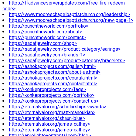
https://ffadvanceserverupdates.com/free-fire-redeem-
code>
https://www.mooreschapelbaptistchurch.org/leadership>
https://www.mooreschapelbaptistchurch.org/new-page-1>
https://punchtheworld.com/portfolio>
https://punchtheworld.com/about>
https://punchtheworld.com/contact>
https://sadafjewelry.com/shop>
https://sadafjewelry.com/product-category/earings>
https://sadafjewelry.com/brands-1>
https://sadafjewelry.com/product-category/bracelets>
https://ashokaprojects.com/gallery.html>
https://ashokaprojects.com/about-us.html>
https://ashokaprojects.com/courtila.html>
https://ashokaprojects.com/contact.html>
https://konkeproprojects.com/faqs>
https://konkeproprojects.com/portfolio>
https://konkeproprojects.com/contact-us>
https://eternalvalor.org/scholarships-awards>
https://eternalvalor.org/matt-manoukian>
https://eternalvalor.org/shaun-blue>
https://eternalvalor.org/james-cathey>
https://eternalvalor.org/james-cathey>
https://aprolighteventrental.com/blog>