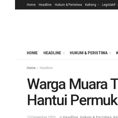
Home
Headline
Hukum & Peristiwa
Kalteng
Legislatif
HOME
HEADLINE
HUKUM & PERISTIWA
Home
Headline
Warga Muara T
Hantui Permu
15 Desember 2020
in
Headline
,
Hukum & Peristiwa
,
Ka