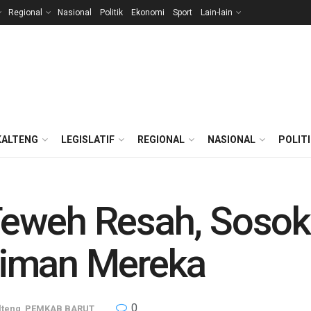
Regional
Nasional
Politik
Ekonomi
Sport
Lain-lain
KALTENG
LEGISLATIF
REGIONAL
NASIONAL
POLIT
eweh Resah, Sosok
kiman Mereka
0
lteng
,
PEMKAB BARUT