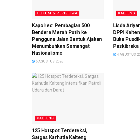
HUKUM & PERISTIWA
KALTENG
Kapolres: Pembagian 500
Lisda Ariya
Bendera Merah Putih ke
DPPI Kalte
Pengguna Jalan Bentuk Ajakan
Buka Pusdik
Menumbuhkan Semangat
Paskibraka
Nasionalisme
4 AGUSTUS 2
5 AGUSTUS 2026
KALTENG
125 Hotspot Terdeteksi,
Satgas Karhutla Kalteng