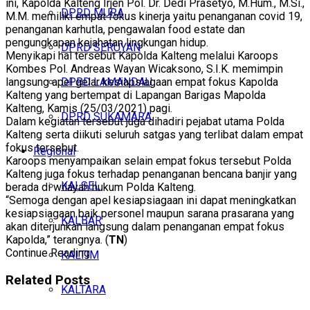
ini, Kapolda Kalteng Irjen Pol. Dr. Dedi Prasetyo, M.Hum., M.Si.,
DPRD MURA
M.M. memiliki empat fokus kinerja yaitu penanganan covid 19,
penanganan karhutla, pengawalan food estate dan
pengungkapan kejahatan lingkungan hidup.
DPRD SERUYAN
Menyikapi hal tersebut Kapolda Kalteng melalui Karoops
Kombes Pol. Andreas Wayan Wicaksono, S.I.K. memimpin
DPRD LAMANDAU
langsung apel gelar kesiapsiagaan empat fokus Kapolda
Kalteng yang bertempat di Lapangan Barigas Mapolda
Kalteng, Kamis (25/03/2021) pagi.
DPRD SUKAMARA
Dalam kegiatan tersebut juga dihadiri pejabat utama Polda
Kalteng serta diikuti seluruh satgas yang terlibat dalam empat
fokus tersebut.
Regional
Karoops menyampaikan selain empat fokus tersebut Polda
Kalteng juga fokus terhadap penanganan bencana banjir yang
KALSEL
berada di wilayah hukum Polda Kalteng.
“Semoga dengan apel kesiapsiagaan ini dapat meningkatkan
kesiapsiagaan baik personel maupun sarana prasarana yang
KALBAR
akan diterjunkan langsung dalam penanganan empat fokus
Kapolda,” terangnya. (
TN
)
Continue Reading
KALTIM
Related
Posts
KALTARA