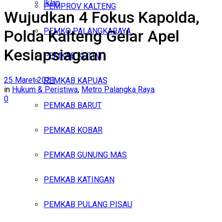
Iklan
PEMPROV KALTENG
Wujudkan 4 Fokus Kapolda,
Kamis, Agustus 6, 2026
PEMKO PALANGKARAYA
Polda Kalteng Gelar Apel
Kesiapsiagaan
PEMKAB KOTIM
25 Maret 2021
PEMKAB KAPUAS
in
Hukum & Peristiwa
,
Metro Palangka Raya
0
PEMKAB BARUT
PEMKAB KOBAR
PEMKAB GUNUNG MAS
PEMKAB KATINGAN
PEMKAB PULANG PISAU