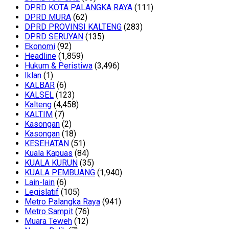
DPRD KOTA PALANGKA RAYA
(111)
DPRD MURA
(62)
DPRD PROVINSI KALTENG
(283)
DPRD SERUYAN
(135)
Ekonomi
(92)
Headline
(1,859)
Hukum & Peristiwa
(3,496)
Iklan
(1)
KALBAR
(6)
KALSEL
(123)
Kalteng
(4,458)
KALTIM
(7)
Kasongan
(2)
Kasongan
(18)
KESEHATAN
(51)
Kuala Kapuas
(84)
KUALA KURUN
(35)
KUALA PEMBUANG
(1,940)
Lain-lain
(6)
Legislatif
(105)
Metro Palangka Raya
(941)
Metro Sampit
(76)
Muara Teweh
(12)