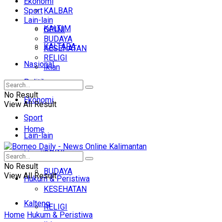
Ekonomi
Sport
KALBAR
Lain-lain
KALTIM
OPINI
BUDAYA
KALTARA
KESEHATAN
RELIGI
Nasional
Iklan
Politik
No Result
Ekonomi
View All Result
Sport
Home
Lain-lain
OPINI
Headline
No Result
BUDAYA
View All Result
Hukum & Peristiwa
KESEHATAN
Kalteng
RELIGI
Home
Hukum & Peristiwa