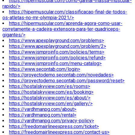
https://hipermuscular.com/como-ganhar-massa-muscular-
rapido/>
https://hipermuscular.com/classificacao-final-de-todos-
os-atletas-no-mr-olympia-2021/>
https://hipermuscular.com/aprenda-agora-como-usar-
corretamente-a-cadeira-extensora-para-ter-quadriceps-
gigantes/>
https://www.apexplayground.com/problems>
https://www.apexplayground.com/problem/2>
https://www.jsmproinfo.com/policies/terms>
https://www.jsmproinfo.com/policies/refund>
https://www.jsmproinfo.com/menu-catalog>
https://www.secontab.com/login>
https://proyectodemo.secontab.com/novedades>
https://proyectodemo.secontab.com/password/reset>
https://hostalskyview.com/es/rooms>
https://hostalskyview.com/es/booking>
https://hostalskyview.com/es/about/>
https://hostalskyview.com/en/gallery/>
https://vardhmanpg.com/about>
https://vardhmanpg.com/rental>
https://vardhmanpg.com/privacy-policy>
https://freedomairlineexpress.com/ticket>
https://freedomairlineexpress.com/contact-us>