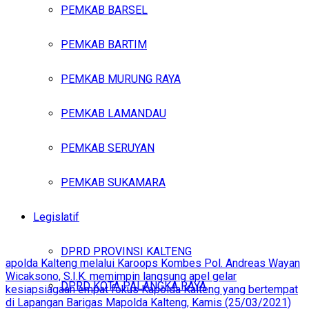
PEMKAB BARSEL
PEMKAB BARTIM
PEMKAB MURUNG RAYA
PEMKAB LAMANDAU
PEMKAB SERUYAN
PEMKAB SUKAMARA
Legislatif
DPRD PROVINSI KALTENG
apolda Kalteng melalui Karoops Kombes Pol. Andreas Wayan
Wicaksono, S.I.K. memimpin langsung apel gelar
DPRD KOTA PALANGKA RAYA
kesiapsiagaan empat fokus Kapolda Kalteng yang bertempat
di Lapangan Barigas Mapolda Kalteng, Kamis (25/03/2021)