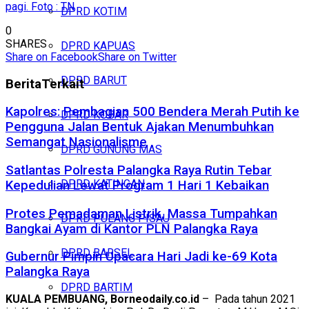
pagi. Foto : TN
DPRD KOTIM
0
SHARES
DPRD KAPUAS
Share on Facebook
Share on Twitter
DPRD BARUT
Berita
Terkait
Kapolres: Pembagian 500 Bendera Merah Putih ke
DPRD KOBAR
Pengguna Jalan Bentuk Ajakan Menumbuhkan
Semangat Nasionalisme
DPRD GUNUNG MAS
Satlantas Polresta Palangka Raya Rutin Tebar
DPRD KATINGAN
Kepedulian Lewat Program 1 Hari 1 Kebaikan
Protes Pemadaman Listrik, Massa Tumpahkan
DPRD PULANG PISAU
Bangkai Ayam di Kantor PLN Palangka Raya
DPRD BARSEL
Gubernur Pimpin Upacara Hari Jadi ke-69 Kota
Palangka Raya
DPRD BARTIM
KUALA PEMBUANG, Borneodaily.co.id
– Pada tahun 2021