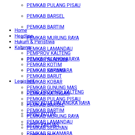
PEMKAB PULANG PISAU
PEMKAB BARSEL
PEMKAB BARTIM
Home
Headline
PEMKAB MURUNG RAYA
Hukum & Peristiwa
Kalteng
PEMKAB LAMANDAU
PEMPROV KALTENG
PEMKO PALANGKARAYA
PEMKAB SERUYAN
PEMKAB KOTIM
PEMKAB SUKAMARA
PEMKAB KAPUAS
PEMKAB BARUT
Legislatif
PEMKAB KOBAR
PEMKAB GUNUNG MAS
DPRD PROVINSI KALTENG
PEMKAB KATINGAN
PEMKAB PULANG PISAU
DPRD KOTA PALANGKA RAYA
PEMKAB BARSEL
PEMKAB BARTIM
DPRD KOTIM
PEMKAB MURUNG RAYA
PEMKAB LAMANDAU
DPRD KAPUAS
PEMKAB SERUYAN
PEMKAB SUKAMARA