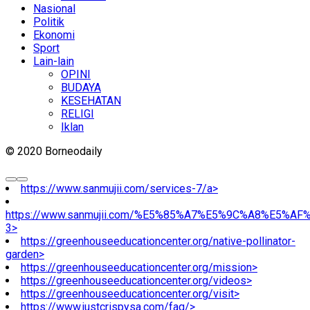
Nasional
Politik
Ekonomi
Sport
Lain-lain
OPINI
BUDAYA
KESEHATAN
RELIGI
Iklan
© 2020 Borneodaily
https://www.sanmujii.com/services-7/a>
https://www.sanmujii.com/%E5%85%A7%E5%9C%A8%E5%A
3>
https://greenhouseeducationcenter.org/native-pollinator-
garden>
https://greenhouseeducationcenter.org/mission>
https://greenhouseeducationcenter.org/videos>
https://greenhouseeducationcenter.org/visit>
https://www.justcrispysa.com/faq/>