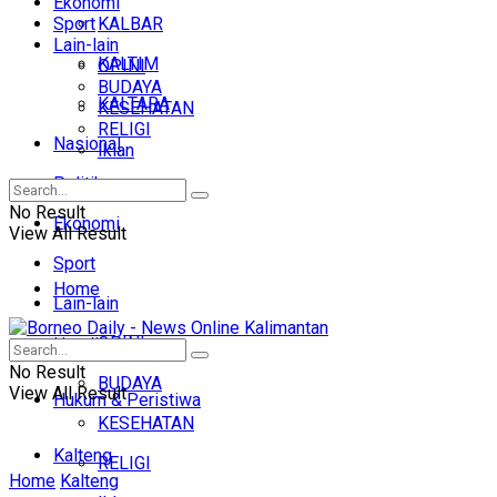
Ekonomi
Sport
KALBAR
Lain-lain
KALTIM
OPINI
BUDAYA
KALTARA
KESEHATAN
RELIGI
Nasional
Iklan
Politik
No Result
Ekonomi
View All Result
Sport
Home
Lain-lain
OPINI
Headline
No Result
BUDAYA
View All Result
Hukum & Peristiwa
KESEHATAN
Kalteng
RELIGI
Home
Kalteng