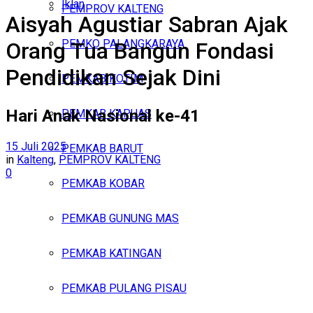
Iklan
PEMPROV KALTENG
Aisyah Agustiar Sabran Ajak
Minggu, Agustus 9, 2026
PEMKO PALANGKARAYA
Orang Tua Bangun Fondasi
Pendidikan Sejak Dini
PEMKAB KOTIM
Hari Anak Nasional ke-41
PEMKAB KAPUAS
15 Juli 2025
PEMKAB BARUT
in
Kalteng
,
PEMPROV KALTENG
0
PEMKAB KOBAR
PEMKAB GUNUNG MAS
PEMKAB KATINGAN
PEMKAB PULANG PISAU