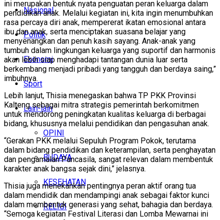
ini merupakan bentuk nyata penguatan peran keluarga dalam
Nasional
pendidikan anak. Melalui kegiatan ini, kita ingin menumbuhkan
rasa percaya diri anak, mempererat ikatan emosional antara
ibu dan anak, serta menciptakan suasana belajar yang
Politik
menyenangkan dan penuh kasih sayang. Anak-anak yang
tumbuh dalam lingkungan keluarga yang suportif dan harmonis
Ekonomi
akan lebih siap menghadapi tantangan dunia luar serta
berkembang menjadi pribadi yang tangguh dan berdaya saing,”
imbuhnya.
Sport
Lebih lanjut, Thisia menegaskan bahwa TP PKK Provinsi
Kalteng sebagai mitra strategis pemerintah berkomitmen
Lain-lain
untuk mendorong peningkatan kualitas keluarga di berbagai
bidang, khususnya melalui pendidikan dan pengasuhan anak.
OPINI
“Gerakan PKK melalui Sepuluh Program Pokok, terutama
dalam bidang pendidikan dan keterampilan, serta penghayatan
BUDAYA
dan pengamalan Pancasila, sangat relevan dalam membentuk
karakter anak bangsa sejak dini,” jelasnya.
KESEHATAN
Thisia juga menekankan pentingnya peran aktif orang tua
dalam mendidik dan mendampingi anak sebagai faktor kunci
dalam membentuk generasi yang sehat, bahagia dan berdaya.
RELIGI
“Semoga kegiatan Festival Literasi dan Lomba Mewarnai ini