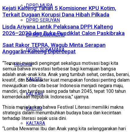
DPRD MURA
Kejati Kalteng Tahan 5 Komisioner KPU Kotim,
Terkait Dugaan Korupsi Dana Hibah Pilkada
DPRD SERUYAN
Lisda Ariyana Lantik Pelaksana DPPI Kalteng
2026–2030 dan Buka Pusdiklat Calon Paskibraka
DPRD LAMANDAU
Saat Rakor TEPRA, Wagub Minta Serapan
DPRD SUKAMARA
Anggaran Kalteng Dipercepat
“Tema ini menjadi pengingat sekaligus motivasi bagi kita
Regional
semua bahwa investasi terbesar bagi kemajuan bangsa
adalah anak-anak kita. Anak yang tumbuh sehat, cerdas, berani,
KALSEL
kreatif, dan berkarakter kuat merupakan fondasi penting dalam
mewujudkan cita-cita besar Indonesia menjadi negara maju,
mandiri, dan berdaya saing pada tahun 2045, tepat 100 tahun
KALBAR
kemerdekaan Republik Indonesia,” ujarnya.
Thisia menjelaskan bahwa Festival Literasi memiliki makna
KALTIM
strategis dalam menumbuhkan budaya baca dan kecintaan
terhadap literasi sejak usia dini.
KALTARA
“Lomba Mewarnai Ibu dan Anak yang kita selenggarakan hari