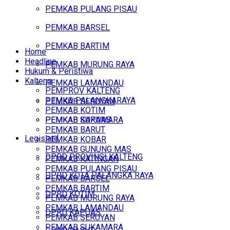
PEMKAB PULANG PISAU
PEMKAB BARSEL
PEMKAB BARTIM
Home
Headline
PEMKAB MURUNG RAYA
Hukum & Peristiwa
Kalteng
PEMKAB LAMANDAU
PEMPROV KALTENG
PEMKO PALANGKARAYA
PEMKAB SERUYAN
PEMKAB KOTIM
PEMKAB SUKAMARA
PEMKAB KAPUAS
PEMKAB BARUT
Legislatif
PEMKAB KOBAR
PEMKAB GUNUNG MAS
DPRD PROVINSI KALTENG
PEMKAB KATINGAN
PEMKAB PULANG PISAU
DPRD KOTA PALANGKA RAYA
PEMKAB BARSEL
PEMKAB BARTIM
DPRD KOTIM
PEMKAB MURUNG RAYA
PEMKAB LAMANDAU
DPRD KAPUAS
PEMKAB SERUYAN
PEMKAB SUKAMARA