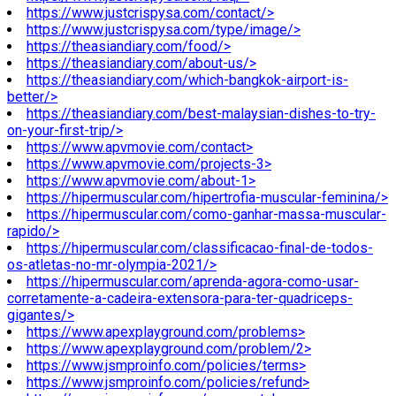
https://www.justcrispysa.com/contact/>
https://www.justcrispysa.com/type/image/>
https://theasiandiary.com/food/>
https://theasiandiary.com/about-us/>
https://theasiandiary.com/which-bangkok-airport-is-
better/>
https://theasiandiary.com/best-malaysian-dishes-to-try-
on-your-first-trip/>
https://www.apvmovie.com/contact>
https://www.apvmovie.com/projects-3>
https://www.apvmovie.com/about-1>
https://hipermuscular.com/hipertrofia-muscular-feminina/>
https://hipermuscular.com/como-ganhar-massa-muscular-
rapido/>
https://hipermuscular.com/classificacao-final-de-todos-
os-atletas-no-mr-olympia-2021/>
https://hipermuscular.com/aprenda-agora-como-usar-
corretamente-a-cadeira-extensora-para-ter-quadriceps-
gigantes/>
https://www.apexplayground.com/problems>
https://www.apexplayground.com/problem/2>
https://www.jsmproinfo.com/policies/terms>
https://www.jsmproinfo.com/policies/refund>