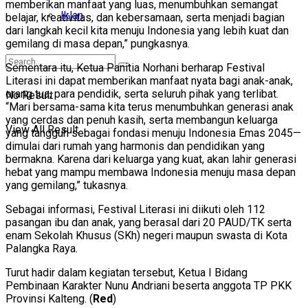
memberikan manfaat yang luas, menumbuhkan semangat
Iklan
belajar, kreativitas, dan kebersamaan, serta menjadi bagian
dari langkah kecil kita menuju Indonesia yang lebih kuat dan
gemilang di masa depan,” pungkasnya.
Sementara itu, Ketua Panitia Norhani berharap Festival
Literasi ini dapat memberikan manfaat nyata bagi anak-anak,
orang tua, para pendidik, serta seluruh pihak yang terlibat.
No Result
“Mari bersama-sama kita terus menumbuhkan generasi anak
yang cerdas dan penuh kasih, serta membangun keluarga
View All Result
yang tangguh sebagai fondasi menuju Indonesia Emas 2045—
dimulai dari rumah yang harmonis dan pendidikan yang
bermakna. Karena dari keluarga yang kuat, akan lahir generasi
hebat yang mampu membawa Indonesia menuju masa depan
yang gemilang,” tukasnya.
Sebagai informasi, Festival Literasi ini diikuti oleh 112
pasangan ibu dan anak, yang berasal dari 20 PAUD/TK serta
enam Sekolah Khusus (SKh) negeri maupun swasta di Kota
Palangka Raya.
Turut hadir dalam kegiatan tersebut, Ketua I Bidang
Pembinaan Karakter Nunu Andriani beserta anggota TP PKK
Provinsi Kalteng. (
Red
)