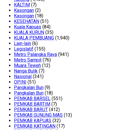
KALTIM
(7)
Kasongan
(2)
Kasongan
(18)
KESEHATAN
(51)
Kuala Kapuas
(84)
KUALA KURUN
(35)
KUALA PEMBUANG
(1,940)
Lain-lain
(6)
Legislatif
(155)
Metro Palangka Raya
(941)
Metro Sampit
(76)
Muara Teweh
(12)
Nanga Bulik
(7)
Nasional
(341)
OPINI
(51)
Pangkalan Bun
(9)
Pangkalan Bun
(18)
PEMKAB BARSEL
(551)
PEMKAB BARTIM
(7)
PEMKAB BARUT
(412)
PEMKAB GUNUNG MAS
(13)
PEMKAB KAPUAS
(32)
PEMKAB KATINGAN
(17)