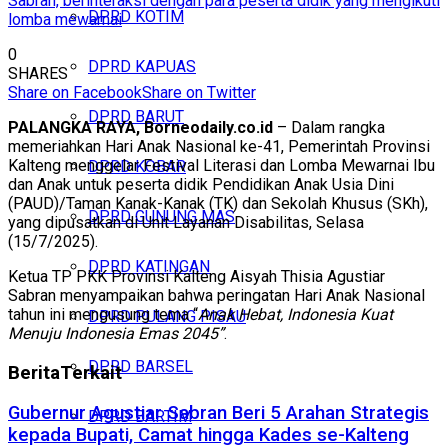
Sabran, berinteraksi dengan para peserta didik yang mengikuti
DPRD KOTIM
lomba mewarnai
0
DPRD KAPUAS
SHARES
Share on Facebook
Share on Twitter
DPRD BARUT
PALANGKA RAYA, Borneodaily.co.id
– Dalam rangka
memeriahkan Hari Anak Nasional ke-41, Pemerintah Provinsi
Kalteng menggelar Festival Literasi dan Lomba Mewarnai Ibu
DPRD KOBAR
dan Anak untuk peserta didik Pendidikan Anak Usia Dini
(PAUD)/Taman Kanak-Kanak (TK) dan Sekolah Khusus (SKh),
DPRD GUNUNG MAS
yang dipusatkan di Unit Layanan Disabilitas, Selasa
(15/7/2025).
DPRD KATINGAN
Ketua TP PKK Provinsi Kalteng Aisyah Thisia Agustiar
Sabran menyampaikan bahwa peringatan Hari Anak Nasional
tahun ini mengusung tema “
Anak Hebat, Indonesia Kuat
DPRD PULANG PISAU
Menuju Indonesia Emas 2045”
.
DPRD BARSEL
Berita
Terkait
Gubernur Agustiar Sabran Beri 5 Arahan Strategis
DPRD BARTIM
kepada Bupati, Camat hingga Kades se-Kalteng