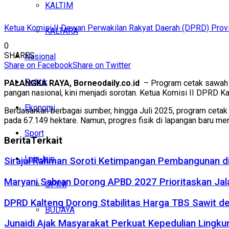
KALTIM
Ketua Komisi II Dewan Perwakilan Rakyat Daerah (DPRD) Provin
KALTARA
0
SHARES
Nasional
Share on Facebook
Share on Twitter
Politik
PALANGKA RAYA, Borneodaily.co.id
– Program cetak sawah d
pangan nasional, kini menjadi sorotan. Ketua Komisi II DPRD Kal
Ekonomi
Berdasarkan berbagai sumber, hingga Juli 2025, program cetak 
pada 67.149 hektare. Namun, progres fisik di lapangan baru men
Sport
Berita
Terkait
Lain-lain
Sirajul Rahman Soroti Ketimpangan Pembangunan di
Maryani Sabran Dorong APBD 2027 Prioritaskan Jal
OPINI
DPRD Kalteng Dorong Stabilitas Harga TBS Sawit d
BUDAYA
Junaidi Ajak Masyarakat Perkuat Kepedulian Ling