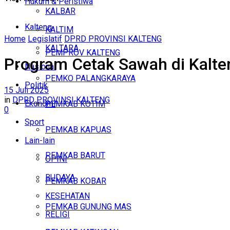
Hukum & Peristiwa
KALBAR
Kalteng
KALTIM
Home
Legislatif
DPRD PROVINSI KALTENG
KALTARA
PEMPROV KALTENG
Program Cetak Sawah di Kalten
Nasional
PEMKO PALANGKARAYA
Politik
15 Juli 2025
in
DPRD PROVINSI KALTENG
Ekonomi
PEMKAB KOTIM
0
Sport
PEMKAB KAPUAS
Lain-lain
PEMKAB BARUT
OPINI
BUDAYA
PEMKAB KOBAR
KESEHATAN
PEMKAB GUNUNG MAS
RELIGI