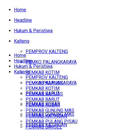
Home
Headline
Hukum & Peristiwa
Kalteng
PEMPROV KALTENG
Home
Headline
PEMKO PALANGKARAYA
Hukum & Peristiwa
Kalteng
PEMKAB KOTIM
PEMPROV KALTENG
PEMKAB KAPUAS
PEMKO PALANGKARAYA
PEMKAB KOTIM
PEMKAB BARUT
PEMKAB KAPUAS
PEMKAB BARUT
PEMKAB KOBAR
PEMKAB KOBAR
PEMKAB GUNUNG MAS
PEMKAB GUNUNG MAS
PEMKAB KATINGAN
PEMKAB PULANG PISAU
PEMKAB KATINGAN
PEMKAB BARSEL