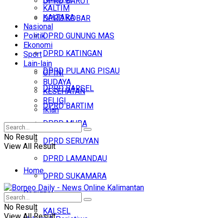
DPRD BARUT
KALTIM
KALTARA
DPRD KOBAR
Nasional
Politik
DPRD GUNUNG MAS
Ekonomi
DPRD KATINGAN
Sport
Lain-lain
DPRD PULANG PISAU
OPINI
BUDAYA
DPRD BARSEL
KESEHATAN
RELIGI
DPRD BARTIM
Iklan
DPRD MURA
No Result
DPRD SERUYAN
View All Result
DPRD LAMANDAU
Home
DPRD SUKAMARA
Regional
Headline
No Result
KALSEL
View All Result