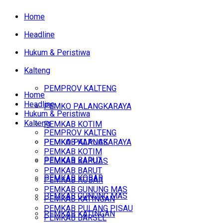
Home
Headline
Hukum & Peristiwa
Kalteng
PEMPROV KALTENG
Home
Headline
PEMKO PALANGKARAYA
Hukum & Peristiwa
Kalteng
PEMKAB KOTIM
PEMPROV KALTENG
PEMKAB KAPUAS
PEMKO PALANGKARAYA
PEMKAB KOTIM
PEMKAB BARUT
PEMKAB KAPUAS
PEMKAB BARUT
PEMKAB KOBAR
PEMKAB KOBAR
PEMKAB GUNUNG MAS
PEMKAB GUNUNG MAS
PEMKAB KATINGAN
PEMKAB PULANG PISAU
PEMKAB KATINGAN
PEMKAB BARSEL