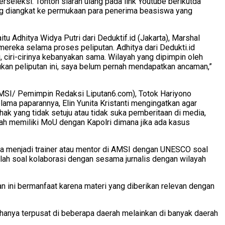
rseleksi. Tonton siaran ulang pada link Youtube berikutda
yang diangkat ke permukaan para penerima beasiswa yang
 Adhitya Widya Putri dari Deduktif.id (Jakarta), Marshal
reka selama proses peliputan. Adhitya dari Dedukti.id
 ciri-cirinya kebanyakan sama. Wilayah yang dipimpin oleh
kukan peliputan ini, saya belum pernah mendapatkan ancaman,”
 AMSI/ Pemimpin Redaksi Liputan6.com), Totok Hariyono
ama paparannya, Elin Yunita Kristanti mengingatkan agar
ak yang tidak setuju atau tidak suka pemberitaan di media,
ah memiliki MoU dengan Kapolri dimana jika ada kasus
rga menjadi trainer atau mentor di AMSI dengan UNESCO soal
alah soal kolaborasi dengan sesama jurnalis dengan wilayah
an ini bermanfaat karena materi yang diberikan relevan dengan
hanya terpusat di beberapa daerah melainkan di banyak daerah