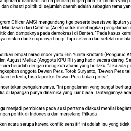
 liputan kolaboratif serda pendampingan pada 23 jurnalis yang te
, dan dinasti politik di sejumlah daerah adalah sebagian tema 
am Officer AMSI mengundang tiga peserta beasiswa liputan yaitu
Mandasari dari Catat.co (Aceh) untuk membagikan pengalaman me
itik dan dampaknya pada demokrasi di Banten. “Pada kasus kami,
hnya miskin dan korupsinya tinggi. Tapi selama dan setelah mela
adirkan empat narasumber yaitu Elin Yunita Kristanti (Pengurus
n August Mellaz (Anggota KPU RI) yang hadir secara daring. Sel
ara beradab dengan mengikuti aturan yang berlaku. “Jika ada pih
iungkapkan anggota Dewan Pers, Totok Suryanto, “Dewan Pers tel
aan tertentu, bisa lapor ke Dewan Pers bukan polisi”.
 menceritakan pengalamannya, ”Ini pengalaman yang sangat berha
lis di lapangan punya dinamika yang luar biasa. Tantangannya ad
juga menjadi pembicara pada sesi pertama diskusi menilai kegiat
ngan politik di Indonesia dan menjelang Pilkada.
cara serupa karena konflik sensitif ini adalah isu yang tidak 