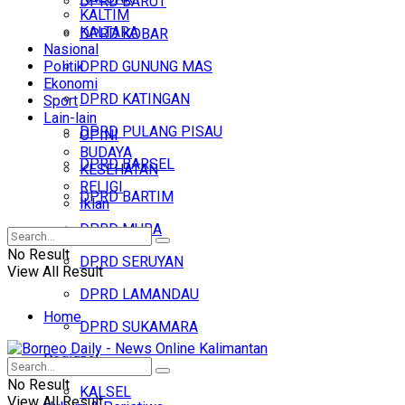
DPRD BARUT
KALTIM
KALTARA
DPRD KOBAR
Nasional
Politik
DPRD GUNUNG MAS
Ekonomi
DPRD KATINGAN
Sport
Lain-lain
DPRD PULANG PISAU
OPINI
BUDAYA
DPRD BARSEL
KESEHATAN
RELIGI
DPRD BARTIM
Iklan
DPRD MURA
No Result
DPRD SERUYAN
View All Result
DPRD LAMANDAU
Home
DPRD SUKAMARA
Regional
Headline
No Result
KALSEL
View All Result