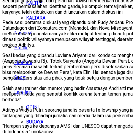
Sebagai tindak lanjut dari pelatihan, AMSI memberikan beasiswa
KALTIM
seperti permasalahan identitas ganda, kelompok termarjinalkan
karyanya telah dibukukan dan diluncurkan dalam diskusi ini.
KALTARA
Pada sesi pertama diskusi yang dipandu oleh Rudy Andanu Progr
Datundugon dari Zonautara.com (Manado), dan Nova Misdayanti 
Nasional
menceritakan pengalamannya ketika meliput tentang dinasti pol
dinasti politik wilayahnya merupakan wilayah tertinggal, daera
ungkap Adhitya.
Politik
Sesi kedua yang dipandu Luviana Ariyanti dari konde.co mengh
(Anggota Bawaslu RI), Totok Suryanto (Anggota Dewan Pers), da
Ekonomi
penyelesaian masalah terkait pemberitaan pers diselesaikan sec
bisa melaporkan ke Dewan Pers”, kata Elin. Hal senada juga d
Sport
sengketa pers atau ada pihak yang tidak setuju dengan pemberit
Salah satu trainer dan mentor yang hadir Anastasya Andriarti
Lain-lain
meliput Pilkada yang sensitif konflik karena teman-teman jurna
berbeda”.
OPINI
Adithya Widya Putri, seorang jurnalis peserta fellowship yang 
tantangan yang dihadapi jurnalis dan media dalam isu perkemba
BUDAYA
“Harapan saya ke depannya AMSI dan UNESCO dapat mengadakan a
di Indonesia,” ungkapnya.