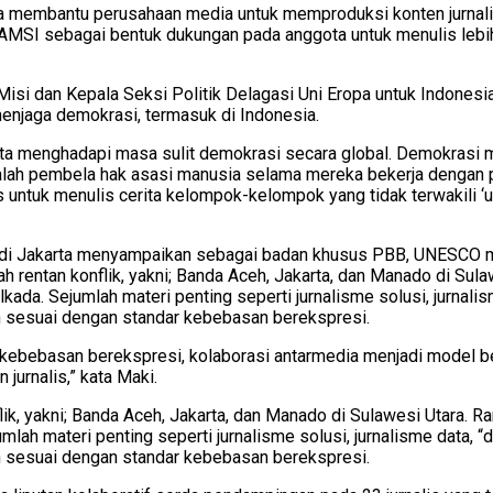
ma membantu perusahaan media untuk memproduksi konten jurnali
i AMSI sebagai bentuk dukungan pada anggota untuk menulis lebi
Misi dan Kepala Seksi Politik Delagasi Uni Eropa untuk Indon
enjaga demokrasi, termasuk di Indonesia.
 kita menghadapi masa sulit demokrasi secara global. Demokrasi
 adalah pembela hak asasi manusia selama mereka bekerja dengan 
ntuk menulis cerita kelompok-kelompok yang tidak terwakili ‘und
 di Jakarta menyampaikan sebagai badan khusus PBB, UNESCO 
yah rentan konflik, yakni; Banda Aceh, Jakarta, dan Manado di Sul
 pilkada. Sejumlah materi penting seperti jurnalisme solusi, jurna
n sesuai dengan standar kebebasan berekspresi.
ap kebebasan berekspresi, kolaborasi antarmedia menjadi model 
jurnalis,” kata Maki.
flik, yakni; Banda Aceh, Jakarta, dan Manado di Sulawesi Utara. R
Sejumlah materi penting seperti jurnalisme solusi, jurnalisme data
n sesuai dengan standar kebebasan berekspresi.