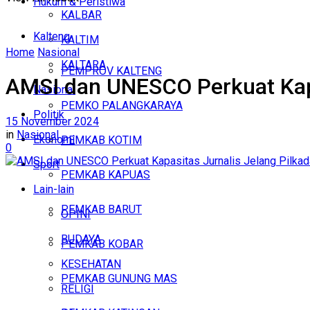
Hukum & Peristiwa
KALBAR
Kalteng
KALTIM
Home
Nasional
KALTARA
PEMPROV KALTENG
AMSI dan UNESCO Perkuat Kapa
Nasional
PEMKO PALANGKARAYA
Politik
15 November 2024
in
Nasional
Ekonomi
PEMKAB KOTIM
0
Sport
PEMKAB KAPUAS
Lain-lain
PEMKAB BARUT
OPINI
BUDAYA
PEMKAB KOBAR
KESEHATAN
PEMKAB GUNUNG MAS
RELIGI