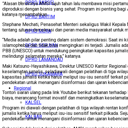
DPRD BARSEL
”Alasan berdirinya AMSI tujuh tahun lalu membawa misi perta
diproduksi dengan bisnis yang sehat. Program ini penting bag
katanya menambahkan.
DPRD BARTIM
Stephane Mechati, Penasehat Menteri sekaligus Wakil Kepala 
tentang situasi demokrasi dan peran media masyarakat untuk m
DPRD MURA
“Media adalah pilar penting dalam sistem demokrasi. Saat ini
DPRD SERUYAN
islamophobia dan tidak bisa mengingkari ini terjadi. Jurnalis
PBB (UNESCO) untuk mendukung peningkatan kapasitas jurnalis u
melindungi selamatan mereka,” katanya.
DPRD LAMANDAU
Maki Katsuno-Hayashikawa, Direktur UNESCO Kantor Regional
keselamatan jurnalis, seladiawali dengan pelatihan di tiga wila
DPRD SUKAMARA
kapasitas jurnalis ketika harus meliput isu-isu sensitif terkait
pendekatan untuk menangani disinformasi dan ujaran kebencia
Regional
Tonton siaran ulang pada link Youtube berikut tekanan terhad
biaya, merancang format inovatif dan meningkatkan keselamatan 
KALSEL
Program ini diawali dengan pelatihan di tiga wilayah rentan kon
jurnalis ketika harus meliput isu-isu sensitif terkait pilkada. 
KALBAR
pendekatan untuk menangani disinformasi dan ujaran kebencia