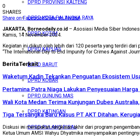
DPRD PROVINSI KALTENG
0
SHARES
DPRD KOTA PALANGKA RAYA
Share on Facebook
Share on Twitter
JAKARTA, Borneodaily.co.id
– Asosiasi Media Siber Indones
DPRD KOTIM
Kamis, 14 November 2024.
Kegiatan ini diikuti oleh lebih dari 120 peserta yang terdiri da
DPRD KAPUAS
“The International Day to End Impunity for Crimes Against Jour
Berita
Terkait
DPRD BARUT
Waketum Kadin Tekankan Penguatan Ekosistem Usah
DPRD KOBAR
Pertamina Patra Niaga Lakukan Penyesuaian Harga
DPRD GUNUNG MAS
Wali Kota Medan Terima Kunjungan Dubes Australia,
DPRD KATINGAN
Tiga Tersangka Baru Kasus PT AKT Ditahan, Kerugia
DPRD PULANG PISAU
Diskusi ini merupakan rangkaian akhir dari program pengemba
Ketua Umum AMSI Wahyu Dhyatmika menyampaikan pentingnya jur