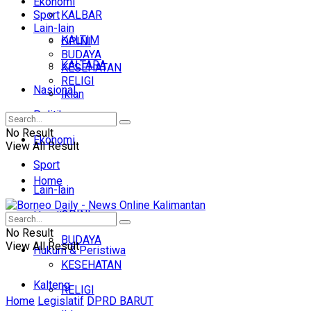
Ekonomi
Sport
KALBAR
Lain-lain
KALTIM
OPINI
BUDAYA
KALTARA
KESEHATAN
RELIGI
Nasional
Iklan
Politik
No Result
Ekonomi
View All Result
Sport
Home
Lain-lain
OPINI
Headline
No Result
BUDAYA
View All Result
Hukum & Peristiwa
KESEHATAN
Kalteng
RELIGI
Home
Legislatif
DPRD BARUT