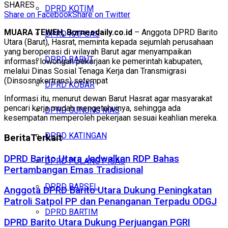
SHARES
DPRD KOTIM
Share on Facebook
Share on Twitter
MUARA TEWEH, Borneodaily.co.id
– Anggota DPRD Barito
DPRD KAPUAS
Utara (Barut), Hasrat, meminta kepada sejumlah perusahaan
yang beroperasi di wilayah Barut agar menyampaikan
DPRD BARUT
informasi lowongan pekerjaan ke pemerintah kabupaten,
melalui Dinas Sosial Tenaga Kerja dan Transmigrasi
(Dinsosnakertrans) setempat
DPRD KOBAR
Informasi itu, menurut dewan Barut Hasrat agar masyarakat
pencari kerja mudah mengetahuinya, sehingga ada
DPRD GUNUNG MAS
kesempatan memperoleh pekerjaan sesuai keahlian mereka.
DPRD KATINGAN
Berita
Terkait
DPRD Barito Utara Jadwalkan RDP Bahas
DPRD PULANG PISAU
Pertambangan Emas Tradisional
DPRD BARSEL
Anggota DPRD Barito Utara Dukung Peningkatan
Patroli Satpol PP dan Penanganan Terpadu ODGJ
DPRD BARTIM
DPRD Barito Utara Dukung Perjuangan PGRI