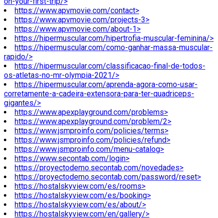
on-your-first-trip/>
https://www.apvmovie.com/contact>
https://www.apvmovie.com/projects-3>
https://www.apvmovie.com/about-1>
https://hipermuscular.com/hipertrofia-muscular-feminina/>
https://hipermuscular.com/como-ganhar-massa-muscular-
rapido/>
https://hipermuscular.com/classificacao-final-de-todos-
os-atletas-no-mr-olympia-2021/>
https://hipermuscular.com/aprenda-agora-como-usar-
corretamente-a-cadeira-extensora-para-ter-quadriceps-
gigantes/>
https://www.apexplayground.com/problems>
https://www.apexplayground.com/problem/2>
https://www.jsmproinfo.com/policies/terms>
https://www.jsmproinfo.com/policies/refund>
https://www.jsmproinfo.com/menu-catalog>
https://www.secontab.com/login>
https://proyectodemo.secontab.com/novedades>
https://proyectodemo.secontab.com/password/reset>
https://hostalskyview.com/es/rooms>
https://hostalskyview.com/es/booking>
https://hostalskyview.com/es/about/>
https://hostalskyview.com/en/gallery/>