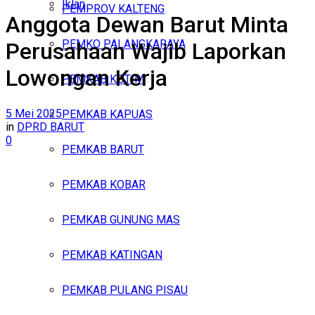
Iklan
PEMPROV KALTENG
Anggota Dewan Barut Minta
Jumat, Agustus 7, 2026
PEMKO PALANGKARAYA
Perusahaan Wajib Laporkan
Lowongan Kerja
PEMKAB KOTIM
5 Mei 2025
PEMKAB KAPUAS
in
DPRD BARUT
0
PEMKAB BARUT
PEMKAB KOBAR
PEMKAB GUNUNG MAS
PEMKAB KATINGAN
PEMKAB PULANG PISAU