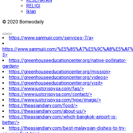
KESEHATAN
RELIGI
Iklan
© 2020 Borneodaily
https://www.sanmujii.com/services-7/a>
https://www.sanmujii.com/%E5%85%A7%E5%9C%A8%E5%A
3>
https://greenhouseeducationcenter.org/native-pollinator-
garden>
https://greenhouseeducationcenter.org/mission>
https://greenhouseeducationcenter.org/videos>
https://greenhouseeducationcenter.org/visit>
https://www.justcrispysa.com/faq/>
https://www.justcrispysa.com/contact/>
https://www.justcrispysa.com/type/image/>
https://theasiandiary.com/food/>
https://theasiandiary.com/about-us/>
https://theasiandiary.com/which-bangkok-airport-is-
better/>
https://theasiandiary.com/best-malaysian-dishes-to-try-