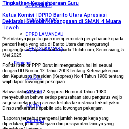
Tingkatkan Kesejahteraan Guru
DPRD MURA
Ketua Komisi I DPRD Barito Utara Apresiasi
DPRD SERUYAN
Deklarasi Sekolah Kebangsaan di SMAN 4 Muara
Teweh
DPRD LAMANDAU
“Setidaknya juga itu guna mempermudah penyebaran kepada
pencari kerja yang ada di Barito Utara dan mengurangi
DPRD SUKAMARA
pengangguran,” ujar Hasrat kepada 1tulah.com, Senin siang, 5
Mei 2025.
Regional
Politisi senior PPP Barut ini mengatakan, hal ini sesuai
dengan UU Nomor 13 Tahun 2003 tentang Ketenagakerjaan
dan Keputusan Presiden (Keppres) No.4 Tahun 1980 tentang
KALSEL
wajib lapor lowongan pekerjaan.
KALBAR
Bahwa dalam Pasal 2 Keppres Nomor 4 Tahun 1980
menyebutkan bahwa setiap perusahaan atau pengurus wajib
segera melaporkan secara tertulis ke instansi terkait yakni
KALTIM
Dinsosnakertrans apabila ada lowongan pekerjaan.
“Laporan tersebut mengenai jumlah tenaga kerja yang
KALTARA
diperlukan, jenis pekerjaan dan persyaratan lainnya yang