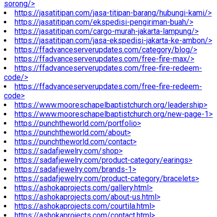
sorong/>
https://jasatitipan.com/jasa-titipan-barang/hubungi-kami/>
https://jasatitipan.com/ekspedisi-pengiriman-buah/>
https://jasatitipan.com/cargo-murah-jakarta-lampung/>
https://jasatitipan.com/jasa-ekspedisi-jakarta-ke-ambon/>
https://ffadvanceserverupdates.com/category/blog/>
https://ffadvanceserverupdates.com/free-fire-max/>
https://ffadvanceserverupdates.com/free-fire-redeem-
code/>
https://ffadvanceserverupdates.com/free-fire-redeem-
code>
https://www.mooreschapelbaptistchurch.org/leadership>
https://www.mooreschapelbaptistchurch.org/new-page-1>
https://punchtheworld.com/portfolio>
https://punchtheworld.com/about>
https://punchtheworld.com/contact>
https://sadafjewelry.com/shop>
https://sadafjewelry.com/product-category/earings>
https://sadafjewelry.com/brands-1>
https://sadafjewelry.com/product-category/bracelets>
https://ashokaprojects.com/gallery.html>
https://ashokaprojects.com/about-us.html>
https://ashokaprojects.com/courtila.html>
https://ashokaprojects.com/contact.html>