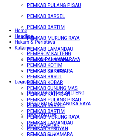
PEMKAB PULANG PISAU
PEMKAB BARSEL
PEMKAB BARTIM
Home
Headline
PEMKAB MURUNG RAYA
Hukum & Peristiwa
Kalteng
PEMKAB LAMANDAU
PEMPROV KALTENG
PEMKO PALANGKARAYA
PEMKAB SERUYAN
PEMKAB KOTIM
PEMKAB SUKAMARA
PEMKAB KAPUAS
PEMKAB BARUT
Legislatif
PEMKAB KOBAR
PEMKAB GUNUNG MAS
DPRD PROVINSI KALTENG
PEMKAB KATINGAN
PEMKAB PULANG PISAU
DPRD KOTA PALANGKA RAYA
PEMKAB BARSEL
PEMKAB BARTIM
DPRD KOTIM
PEMKAB MURUNG RAYA
PEMKAB LAMANDAU
DPRD KAPUAS
PEMKAB SERUYAN
PEMKAB SUKAMARA