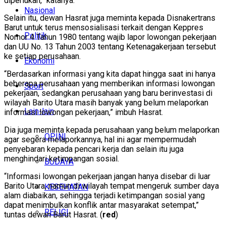
diperlukan,” katanya.
Nasional
Selain itu, dewan Hasrat juga meminta kepada Disnakertrans
Barut untuk terus mensosialisasi terkait dengan Keppres
Politik
Nomor 4 Tahun 1980 tentang wajib lapor lowongan pekerjaan
dan UU No. 13 Tahun 2003 tentang Ketenagakerjaan tersebut
ke setiap perusahaan.
Ekonomi
“Berdasarkan informasi yang kita dapat hingga saat ini hanya
beberapa perusahaan yang memberikan informasi lowongan
Sport
pekerjaan, sedangkan perusahaan yang baru berinvestasi di
wilayah Barito Utara masih banyak yang belum melaporkan
Lain-lain
informasi lowongan pekerjaan,” imbuh Hasrat.
Dia juga meminta kepada perusahaan yang belum melaporkan
OPINI
agar segera melaporkannya, hal ini agar mempermudah
penyebaran kepada pencari kerja dan selain itu juga
menghindari ketimpangan sosial.
BUDAYA
“Informasi lowongan pekerjaan jangan hanya disebar di luar
Barito Utara, namun di wilayah tempat mengeruk sumber daya
KESEHATAN
alam diabaikan, sehingga terjadi ketimpangan sosial yang
dapat menimbulkan konflik antar masyarakat setempat,”
RELIGI
tuntas dewan Barut Hasrat. (
red
)