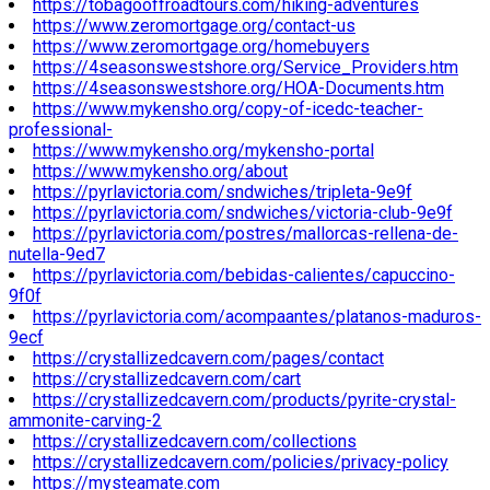
https://tobagooffroadtours.com/hiking-adventures
https://www.zeromortgage.org/contact-us
https://www.zeromortgage.org/homebuyers
https://4seasonswestshore.org/Service_Providers.htm
https://4seasonswestshore.org/HOA-Documents.htm
https://www.mykensho.org/copy-of-icedc-teacher-
professional-
https://www.mykensho.org/mykensho-portal
https://www.mykensho.org/about
https://pyrlavictoria.com/sndwiches/tripleta-9e9f
https://pyrlavictoria.com/sndwiches/victoria-club-9e9f
https://pyrlavictoria.com/postres/mallorcas-rellena-de-
nutella-9ed7
https://pyrlavictoria.com/bebidas-calientes/capuccino-
9f0f
https://pyrlavictoria.com/acompaantes/platanos-maduros-
9ecf
https://crystallizedcavern.com/pages/contact
https://crystallizedcavern.com/cart
https://crystallizedcavern.com/products/pyrite-crystal-
ammonite-carving-2
https://crystallizedcavern.com/collections
https://crystallizedcavern.com/policies/privacy-policy
https://mysteamate.com