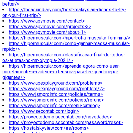
better/>
https://theasiandiary.com/best-malaysian-dishes-to-try-
on-your-first-trip/>
https://www.apvmovie.com/contact>
https://www.apvmovie.com/projects-3>
https://www.apvmovie.com/about-1>
https://hipermuscular.com/hipertrofia-muscular-feminina/>
https://hipermuscular.com/como-ganhar-massa-muscular-
rapido/>
https://hipermuscular.com/classificacao-final-de-todos-
os-atletas-no-mr-olympia-2021/>
https://hipermuscular.com/aprenda-agora-como-usar-
corretamente-a-cadeira-extensora-para-ter-quadriceps-
gigantes/>
https://www.apexplayground.com/problems>
https://www.apexplayground.com/problem/2>
https://www.jsmproinfo.com/policies/terms>
https://www.jsmproinfo.com/policies/refund>
https://www.jsmproinfo.com/menu-catalog>
https://www.secontab.com/login>
https://proyectodemo.secontab.com/novedades>
https://proyectodemo.secontab.com/password/reset>
https://hostalskyview.com/es/rooms>