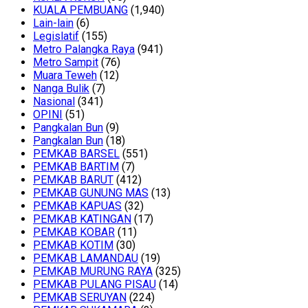
KUALA PEMBUANG
(1,940)
Lain-lain
(6)
Legislatif
(155)
Metro Palangka Raya
(941)
Metro Sampit
(76)
Muara Teweh
(12)
Nanga Bulik
(7)
Nasional
(341)
OPINI
(51)
Pangkalan Bun
(9)
Pangkalan Bun
(18)
PEMKAB BARSEL
(551)
PEMKAB BARTIM
(7)
PEMKAB BARUT
(412)
PEMKAB GUNUNG MAS
(13)
PEMKAB KAPUAS
(32)
PEMKAB KATINGAN
(17)
PEMKAB KOBAR
(11)
PEMKAB KOTIM
(30)
PEMKAB LAMANDAU
(19)
PEMKAB MURUNG RAYA
(325)
PEMKAB PULANG PISAU
(14)
PEMKAB SERUYAN
(224)