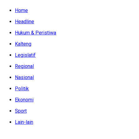
Home
Headline
Hukum & Peristiwa
Kalteng
Legislatif
Regional
Nasional
Politik
Ekonomi
Sport
Lain-lain
Sabtu, Agustus 8, 2026