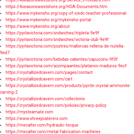
https://4seasonswestshore.org/HOA-Documents.htm
https://www.mykensho.org/copy-of-icedc-teacher-professional-
https://www.mykensho.org/mykensho-portal
https://www.mykensho.org/about
https://pyrlavictoria.com/sndwiches/tripleta-9e9f
https://pyrlavictoria.com/sndwiches/victoria-club-9e9f
https://pyrlavictoria.com/postres/mallorcas-rellena-de-nutella-
9ed7
https://pyrlavictoria.com/bebidas-calientes/capuccino-9f0f
https://pyrlavictoria.com/acompaantes/platanos-maduros-9ecf
https://crystallizedcavern.com/pages/contact
https://crystallizedcavern.com/cart
https://crystallizedcavern.com/products/pyrite-crystal-ammonite-
carving-2
https://crystallizedcavern.com/collections
https://crystallizedcavern.com/policies/privacy-policy
https://mysteamate.com
https://www.shreejicaterers.com
https://mecalter.com/hydraulic-torque
https://mecalter.com/metal-fabrication-machines