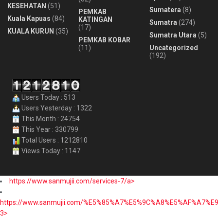
KESEHATAN
(51)
Sumatera
(8)
PEMKAB
Kuala Kapuas
(84)
KATINGAN
Sumatra
(274)
(17)
KUALA KURUN
(35)
Sumatra Utara
(5)
PEMKAB KOBAR
(11)
Uncategorized
(192)
Users Today : 513
Users Yesterday : 1322
This Month : 24754
This Year : 330799
Total Users : 1212810
Views Today : 1147
https://www.sanmujii.com/services-7/a>
https://www.sanmujii.com/%E5%85%A7%E5%9C%A8%E5%AF%A7%
3>