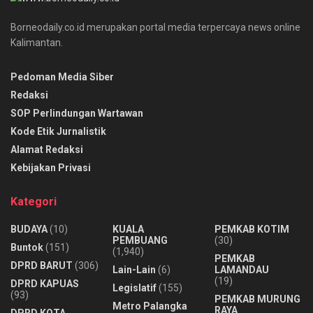
Borneodaily.co.id merupakan portal media terpercaya news online
Kalimantan.
Pedoman Media Siber
Redaksi
SOP Perlindungan Wartawan
Kode Etik Jurnalistik
Alamat Redaksi
Kebijakan Privasi
Kategori
BUDAYA
(10)
KUALA
PEMKAB KOTIM
PEMBUANG
(30)
Buntok
(151)
(1,940)
PEMKAB
DPRD BARUT
(306)
Lain-Lain
(6)
LAMANDAU
(19)
DPRD KAPUAS
Legislatif
(155)
(93)
PEMKAB MURUNG
Metro Palangka
RAYA
DPRD KOTA