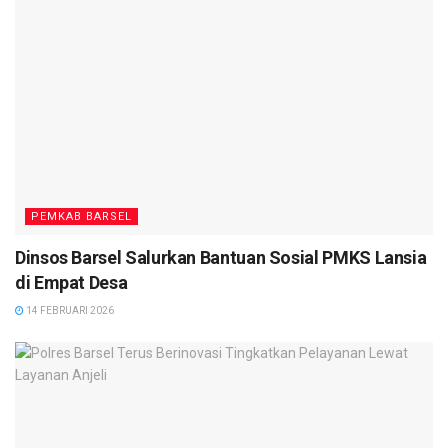
dalam program tersebut dipersilahkan, terbuka untuk umum
dan kegiatan nya masih banyak lagi untuk memajukan syiar
islam husus nya di kota Buntok Barito Selatan.
“Siapa saja yang ingin bergabung dan berinvestasi silahkan
gabung tidak terkecuali, kami sangat membuka pintu sangat
lebar untuk mengikuti kegiatan tersebut,” tutupnya. (
DEN
)
PEMKAB BARSEL
Dinsos Barsel Salurkan Bantuan Sosial PMKS Lansia
di Empat Desa
14 FEBRUARI 2026