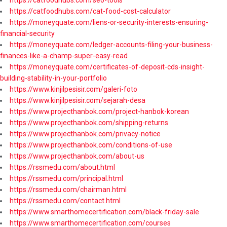
https://catfoodhubs.com/cat-food-cost-calculator
https://moneyquate.com/liens-or-security-interests-ensuring-
financial-security
https://moneyquate.com/ledger-accounts-filing-your-business-
finances-like-a-champ-super-easy-read
https://moneyquate.com/certificates-of-deposit-cds-insight-
building-stability-in-your-portfolio
https://www.kinjilpesisir.com/galeri-foto
https://www.kinjilpesisir.com/sejarah-desa
https://www.projecthanbok.com/project-hanbok-korean
https://www.projecthanbok.com/shipping-returns
https://www.projecthanbok.com/privacy-notice
https://www.projecthanbok.com/conditions-of-use
https://www.projecthanbok.com/about-us
https://rssmedu.com/about.html
https://rssmedu.com/principal.html
https://rssmedu.com/chairman.html
https://rssmedu.com/contact.html
https://www.smarthomecertification.com/black-friday-sale
https://www.smarthomecertification.com/courses