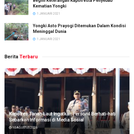
Begini Keterangan Kapolresta Penyebab
Kematian Yongki
1 JANUARI 2021
Yongki Asto Prayogi Ditemukan Dalam Kondisi
Meninggal Dunia
1 JANUARI 2021
Berita
Terbaru
Kapolres Tanah Laut Ingatkan Personil Berhati-hati
Sebarkan Informasi di Media Sosial
10 AGUSTUS 2026