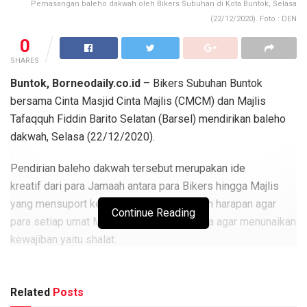
Pemasangan baleho dakwah oleh Bikers Subuhan di Kota Buntok, Selasa
(22/12/2020). Foto : DEN
0
SHARES
Buntok, Borneodaily.co.id
– Bikers Subuhan Buntok
bersama Cinta Masjid Cinta Majlis (CMCM) dan Majlis
Tafaqquh Fiddin Barito Selatan (Barsel) mendirikan baleho
dakwah, Selasa (22/12/2020).
Pendirian baleho dakwah tersebut merupakan ide
kreatif dari para Jamaah antara para Bikers hingga Majlis
yang mensuport kegiatan tersebut, dengan harapan agar
Continue Reading
para setiap umat Muslim/Muslimat kiranya agar menunaikan
kewajiban yaitu shalat.
Berita
Terkait
Related
Posts
Bupati Barsel Resmikan KCP Bank Kalteng Bangkuang,