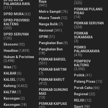
Raya
(325)
PALANGKA RAYA
(941)
(111)
PEMKAB PULANG
Metro Sampit
(76)
PISAU
DPRD MURA
(62)
(14)
Muara Teweh
(12)
DPRD PROVINSI
PEMKAB SERUYAN
KALTENG
Nanga Bulik
(7)
(224)
(333)
Nasional
(341)
PEMKAB
DPRD SERUYAN
OPINI
(51)
SUKAMARA
(135)
(3)
Pangkalan Bun
(9)
Ekonomi
(92)
PEMKO
Pangkalan Bun
Headline
(1,859)
PALANGKARAYA
(18)
(470)
Hukum & Peristiwa
PEMKAB BARSEL
(3,498)
PEMPROV
(551)
KALTENG
Iklan
(1)
(3,390)
PEMKAB BARTIM
KALBAR
(6)
(7)
Politik
(41)
KALSEL
(124)
PEMKAB BARUT
Pulang Pisau
(13)
(412)
Kalteng
(4,462)
Puruk Cahu
(66)
PEMKAB GUNUNG
KALTIM
(7)
MAS
Regional
(22)
(13)
Kasongan
(2)
RELIGI
(12)
PEMKAB KAPUAS
Kasongan
(18)
Sport
(98)
(32)