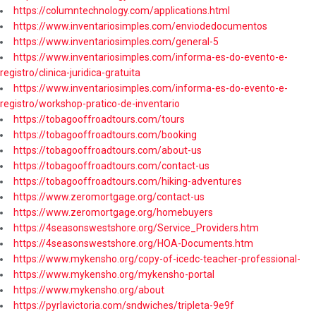
https://columntechnology.com/applications.html
https://www.inventariosimples.com/enviodedocumentos
https://www.inventariosimples.com/general-5
https://www.inventariosimples.com/informa-es-do-evento-e-
registro/clinica-juridica-gratuita
https://www.inventariosimples.com/informa-es-do-evento-e-
registro/workshop-pratico-de-inventario
https://tobagooffroadtours.com/tours
https://tobagooffroadtours.com/booking
https://tobagooffroadtours.com/about-us
https://tobagooffroadtours.com/contact-us
https://tobagooffroadtours.com/hiking-adventures
https://www.zeromortgage.org/contact-us
https://www.zeromortgage.org/homebuyers
https://4seasonswestshore.org/Service_Providers.htm
https://4seasonswestshore.org/HOA-Documents.htm
https://www.mykensho.org/copy-of-icedc-teacher-professional-
https://www.mykensho.org/mykensho-portal
https://www.mykensho.org/about
https://pyrlavictoria.com/sndwiches/tripleta-9e9f