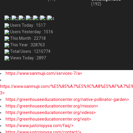
(192)
Users Today : 1517
Users Yesterday : 1516
This Month : 22718
This Year : 328763
Total Users : 1210774
Views Today : 2897
https://www.sanmujii.com/services-7/a>
https://www.sanmujii.com/%E5%85%A7%E5%9C%A8%E5%AF%A7%
3>
https://greenhouseeducationcenter.org/native-pollinator-garden>
https://greenhouseeducationcenter.org/mission>
https://greenhouseeducationcenter.org/videos>
https://greenhouseeducationcenter.org/visit>
https://www.justcrispysa.com/faq/>
https://www.justcrispysa.com/contact/>