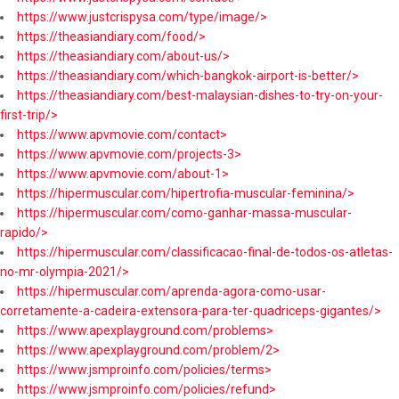
https://www.justcrispysa.com/type/image/>
https://theasiandiary.com/food/>
https://theasiandiary.com/about-us/>
https://theasiandiary.com/which-bangkok-airport-is-better/>
https://theasiandiary.com/best-malaysian-dishes-to-try-on-your-
first-trip/>
https://www.apvmovie.com/contact>
https://www.apvmovie.com/projects-3>
https://www.apvmovie.com/about-1>
https://hipermuscular.com/hipertrofia-muscular-feminina/>
https://hipermuscular.com/como-ganhar-massa-muscular-
rapido/>
https://hipermuscular.com/classificacao-final-de-todos-os-atletas-
no-mr-olympia-2021/>
https://hipermuscular.com/aprenda-agora-como-usar-
corretamente-a-cadeira-extensora-para-ter-quadriceps-gigantes/>
https://www.apexplayground.com/problems>
https://www.apexplayground.com/problem/2>
https://www.jsmproinfo.com/policies/terms>
https://www.jsmproinfo.com/policies/refund>