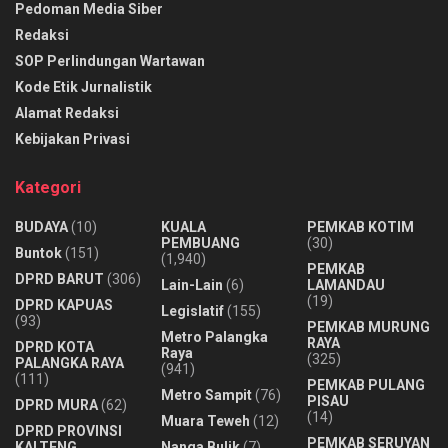
Pedoman Media Siber
Redaksi
SOP Perlindungan Wartawan
Kode Etik Jurnalistik
Alamat Redaksi
Kebijakan Privasi
Kategori
BUDAYA
(10)
KUALA
PEMKAB KOTIM
PEMBUANG
(30)
Buntok
(151)
(1,940)
PEMKAB
DPRD BARUT
(306)
Lain-Lain
(6)
LAMANDAU
(19)
DPRD KAPUAS
Legislatif
(155)
(93)
PEMKAB MURUNG
Metro Palangka
RAYA
DPRD KOTA
Raya
(325)
PALANGKA RAYA
(941)
(111)
PEMKAB PULANG
Metro Sampit
(76)
PISAU
DPRD MURA
(62)
(14)
Muara Teweh
(12)
DPRD PROVINSI
PEMKAB SERUYAN
KALTENG
Nanga Bulik
(7)