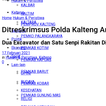
Hukum & Peristiwa
KALBAR
Kalteng
KALTIM
Home
Hukum & Peristiwa
KALTARA
PEMPROV KALTENG
Ditreskrimsus Polda Kalteng 
Nasional
PEMKO PALANGKARAYA
Politik
Dua Excavator dan Satu Senpi Rakitan Di
Ekonomi
PEMKAB KOTIM
17 Februari 2021
Sport
in
Hukum & Peristiwa
,
Kalteng
PEMKAB KAPUAS
0
Lain-lain
PEMKAB BARUT
OPINI
BUDAYA
PEMKAB KOBAR
KESEHATAN
PEMKAB GUNUNG MAS
RELIGI