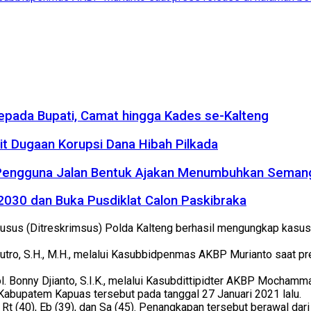
kepada Bupati, Camat hingga Kades se-Kalteng
it Dugaan Korupsi Dana Hibah Pilkada
 Pengguna Jalan Bentuk Ajakan Menumbuhkan Seman
2030 dan Buka Pusdiklat Calon Paskibraka
husus (Ditreskrimsus) Polda Kalteng berhasil mengungkap kasus
ro, S.H., M.H., melalui Kasubbidpenmas AKBP Murianto saat pre
 Bonny Djianto, S.I.K., melalui Kasubdittipidter AKBP Mochamma
Kabupatem Kapuas tersebut pada tanggal 27 Januari 2021 lalu.
l Rt (40), Eb (39), dan Sa (45). Penangkapan tersebut berawal d