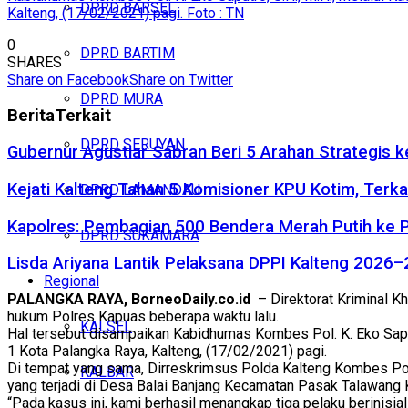
DPRD BARSEL
Kalteng, (17/02/2021) pagi. Foto : TN
0
DPRD BARTIM
SHARES
Share on Facebook
Share on Twitter
DPRD MURA
Berita
Terkait
DPRD SERUYAN
Gubernur Agustiar Sabran Beri 5 Arahan Strategis 
Kejati Kalteng Tahan 5 Komisioner KPU Kotim, Terka
DPRD LAMANDAU
Kapolres: Pembagian 500 Bendera Merah Putih ke
DPRD SUKAMARA
Lisda Ariyana Lantik Pelaksana DPPI Kalteng 2026–
Regional
PALANGKA RAYA, BorneoDaily.co.id
– Direktorat Kriminal K
hukum Polres Kapuas beberapa waktu lalu.
KALSEL
Hal tersebut disampaikan Kabidhumas Kombes Pol. K. Eko Saput
1 Kota Palangka Raya, Kalteng, (17/02/2021) pagi.
Di tempat yang sama, Dirreskrimsus Polda Kalteng Kombes Pol.
KALBAR
yang terjadi di Desa Balai Banjang Kecamatan Pasak Talawang 
“Pada kasus ini, kami berhasil menangkap tiga pelaku berinisia