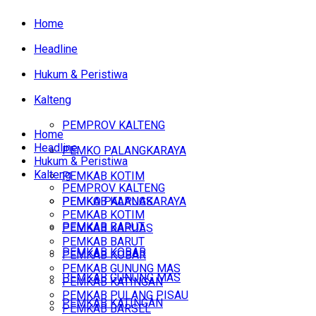
Home
Headline
Hukum & Peristiwa
Kalteng
PEMPROV KALTENG
Home
Headline
PEMKO PALANGKARAYA
Hukum & Peristiwa
Kalteng
PEMKAB KOTIM
PEMPROV KALTENG
PEMKAB KAPUAS
PEMKO PALANGKARAYA
PEMKAB KOTIM
PEMKAB BARUT
PEMKAB KAPUAS
PEMKAB BARUT
PEMKAB KOBAR
PEMKAB KOBAR
PEMKAB GUNUNG MAS
PEMKAB GUNUNG MAS
PEMKAB KATINGAN
PEMKAB PULANG PISAU
PEMKAB KATINGAN
PEMKAB BARSEL