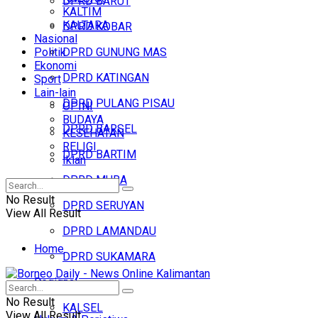
DPRD BARUT
KALTIM
KALTARA
DPRD KOBAR
Nasional
Politik
DPRD GUNUNG MAS
Ekonomi
DPRD KATINGAN
Sport
Lain-lain
DPRD PULANG PISAU
OPINI
BUDAYA
DPRD BARSEL
KESEHATAN
RELIGI
DPRD BARTIM
Iklan
DPRD MURA
No Result
DPRD SERUYAN
View All Result
DPRD LAMANDAU
Home
DPRD SUKAMARA
Regional
Headline
No Result
KALSEL
View All Result