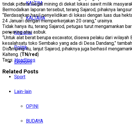
KALTIM
tindak pidana illegal mining di dekat lokasi sawit milik masyarak
Bermodalkan laporan tersebut, terang Sajarod, pihaknya langsun
“Berdasarkan hasil penyelidikan di lokasi dengan luas dua hekt
KALTARA
24 Januari dengan memperkerjakan 20 orang,” urainya.
Tidak hanya itu, terang Sajarod, petugas turut mengamankan ba
penyaring atau asbuk.
Nasional
“Untuk alat berat berupa excavator, disewa pelaku dari wilayah
kesalahsatu toko Sembako yang ada di Desa Dandang,” tambah
Politik
Disamping itu, lanjut Sajarod, pihaknya juga berhasil mengaman
Kalteng. (
TN/red
)
Tags:
Headlines
Ekonomi
Related
Posts
Sport
Lain-lain
OPINI
BUDAYA