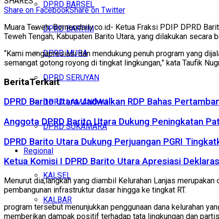
SHARES
DPRD BARSEL
Share on Facebook
Share on Twitter
Muara Teweh, Borneodaily.co.id- Ketua Fraksi PDIP DPRD Bari
DPRD BARTIM
Teweh Tengah, Kabupaten Barito Utara, yang dilakukan secara b
DPRD MURA
“Kami mengapresiasi dan mendukung penuh program yang dijalan
semangat gotong royong di tingkat lingkungan,” kata Taufik Nu
DPRD SERUYAN
Berita
Terkait
DPRD Barito Utara Jadwalkan RDP Bahas Pertamban
DPRD LAMANDAU
Anggota DPRD Barito Utara Dukung Peningkatan Pa
DPRD SUKAMARA
DPRD Barito Utara Dukung Perjuangan PGRI Tingkat
Regional
Ketua Komisi I DPRD Barito Utara Apresiasi Dekla
KALSEL
Menurut dia,langkah yang diambil Kelurahan Lanjas merupaka
pembangunan infrastruktur dasar hingga ke tingkat RT.
KALBAR
program tersebut menunjukkan penggunaan dana kelurahan yang
memberikan dampak positif terhadap tata lingkungan dan parti