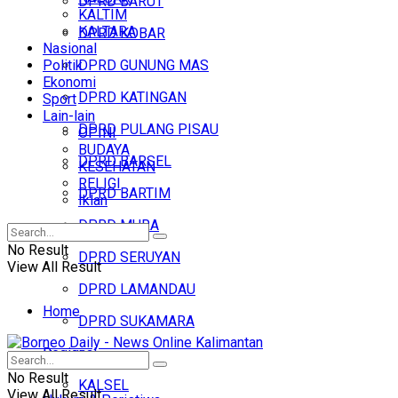
DPRD BARUT
KALTIM
KALTARA
DPRD KOBAR
Nasional
Politik
DPRD GUNUNG MAS
Ekonomi
DPRD KATINGAN
Sport
Lain-lain
DPRD PULANG PISAU
OPINI
BUDAYA
DPRD BARSEL
KESEHATAN
RELIGI
DPRD BARTIM
Iklan
DPRD MURA
No Result
DPRD SERUYAN
View All Result
DPRD LAMANDAU
Home
DPRD SUKAMARA
Regional
Headline
No Result
KALSEL
View All Result