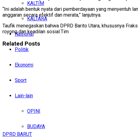
KALTIM
“Ini adalah bentuk nyata dari pemberdayaan yang menyentuh lang
anggaran secara efektif dan merata,” lanjutnya.
KALTARA
Taufik menegaskan bahwa DPRD Barito Utara, khususnya Fraksi
royong dan keadilan sosial.Tim
Nasional
Related
Posts
Politik
Ekonomi
Sport
Lain-lain
OPINI
BUDAYA
DPRD BARUT