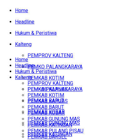
Home
Headline
Hukum & Peristiwa
Kalteng
PEMPROV KALTENG
Home
Headline
PEMKO PALANGKARAYA
Hukum & Peristiwa
Kalteng
PEMKAB KOTIM
PEMPROV KALTENG
PEMKAB KAPUAS
PEMKO PALANGKARAYA
PEMKAB KOTIM
PEMKAB BARUT
PEMKAB KAPUAS
PEMKAB BARUT
PEMKAB KOBAR
PEMKAB KOBAR
PEMKAB GUNUNG MAS
PEMKAB GUNUNG MAS
PEMKAB KATINGAN
PEMKAB PULANG PISAU
PEMKAB KATINGAN
PEMKAB BARSEL