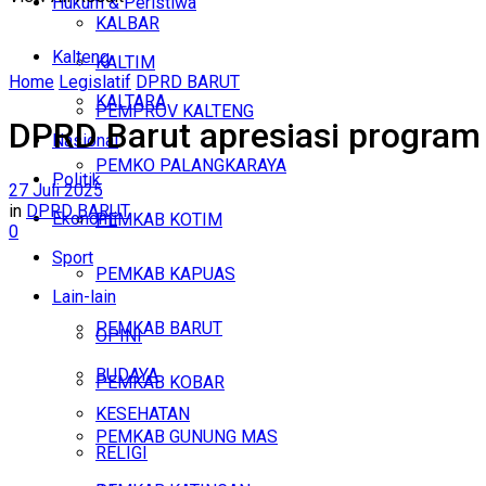
Hukum & Peristiwa
KALBAR
Kalteng
KALTIM
Home
Legislatif
DPRD BARUT
KALTARA
PEMPROV KALTENG
DPRD Barut apresiasi program
Nasional
PEMKO PALANGKARAYA
Politik
27 Juli 2025
in
DPRD BARUT
Ekonomi
PEMKAB KOTIM
0
Sport
PEMKAB KAPUAS
Lain-lain
PEMKAB BARUT
OPINI
BUDAYA
PEMKAB KOBAR
KESEHATAN
PEMKAB GUNUNG MAS
RELIGI