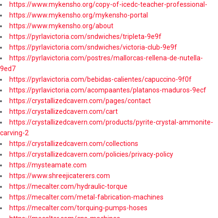
https://www.mykensho.org/copy-of-icedc-teacher-professional-
https://www.mykensho.org/mykensho-portal
https://www.mykensho.org/about
https://pyrlavictoria.com/sndwiches/tripleta-9e9f
https://pyrlavictoria.com/sndwiches/victoria-club-9e9f
https://pyrlavictoria.com/postres/mallorcas-rellena-de-nutella-
9ed7
https://pyrlavictoria.com/bebidas-calientes/capuccino-9f0f
https://pyrlavictoria.com/acompaantes/platanos-maduros-9ecf
https://crystallizedcavern.com/pages/contact
https://crystallizedcavern.com/cart
https://crystallizedcavern.com/products/pyrite-crystal-ammonite-
carving-2
https://crystallizedcavern.com/collections
https://crystallizedcavern.com/policies/privacy-policy
https://mysteamate.com
https://www.shreejicaterers.com
https://mecalter.com/hydraulic-torque
https://mecalter.com/metal-fabrication-machines
https://mecalter.com/torquing-pumps-hoses