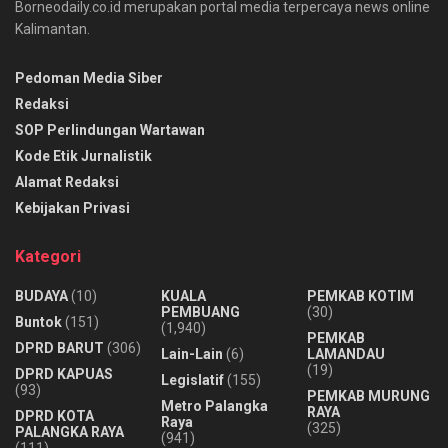
Borneodaily.co.id merupakan portal media terpercaya news online
Kalimantan.
Pedoman Media Siber
Redaksi
SOP Perlindungan Wartawan
Kode Etik Jurnalistik
Alamat Redaksi
Kebijakan Privasi
Kategori
BUDAYA
(10)
KUALA
PEMKAB KOTIM
PEMBUANG
(30)
Buntok
(151)
(1,940)
PEMKAB
DPRD BARUT
(306)
Lain-Lain
(6)
LAMANDAU
(19)
DPRD KAPUAS
Legislatif
(155)
(93)
PEMKAB MURUNG
Metro Palangka
RAYA
DPRD KOTA
Raya
(325)
PALANGKA RAYA
(941)