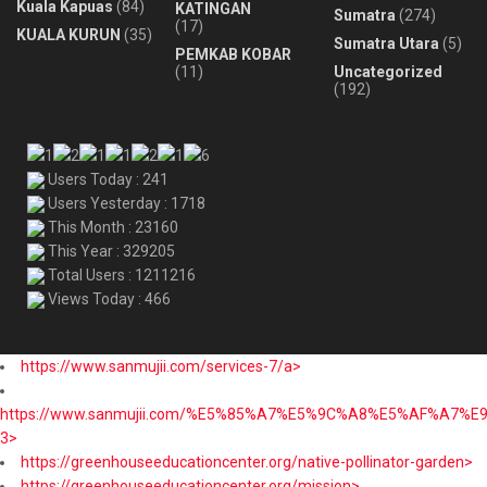
Kuala Kapuas
(84)
KATINGAN
Sumatra
(274)
(17)
KUALA KURUN
(35)
Sumatra Utara
(5)
PEMKAB KOBAR
(11)
Uncategorized
(192)
Users Today : 241
Users Yesterday : 1718
This Month : 23160
This Year : 329205
Total Users : 1211216
Views Today : 466
https://www.sanmujii.com/services-7/a>
https://www.sanmujii.com/%E5%85%A7%E5%9C%A8%E5%AF%A7%
3>
https://greenhouseeducationcenter.org/native-pollinator-garden>
https://greenhouseeducationcenter.org/mission>