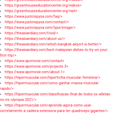
https://greenhouseeducationcenter.org/videos>
https://greenhouseeducationcenter.org/visit>
https://www.justcrispysa.com/faq/>
https://www.justcrispysa.com/contact/>
https://www.justcrispysa.com/type/image/>
https://theasiandiary.com/food/>
https://theasiandiary.com/about-us/>
https://theasiandiary.com/which-bangkok-airport-is-better/>
https://theasiandiary.com/best-malaysian-dishes-to-try-on-your-
first-trip/>
https://www.apvmovie.com/contact>
https://www.apvmovie.com/projects-3>
https://www.apvmovie.com/about-1>
https://hipermuscular.com/hipertrofia-muscular-feminina/>
https://hipermuscular.com/como-ganhar-massa-muscular-
rapido/>
https://hipermuscular.com/classificacao-final-de-todos-os-atletas-
no-mr-olympia-2021/>
https://hipermuscular.com/aprenda-agora-como-usar-
corretamente-a-cadeira-extensora-para-ter-quadriceps-gigantes/>