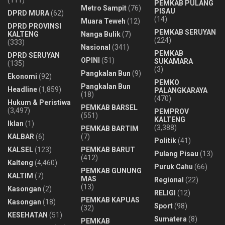
(111)
PEMKAB PULANG
Metro Sampit
(76)
PISAU
DPRD MURA
(62)
(14)
Muara Teweh
(12)
DPRD PROVINSI
PEMKAB SERUYAN
KALTENG
Nanga Bulik
(7)
(224)
(333)
Nasional
(341)
PEMKAB
DPRD SERUYAN
OPINI
(51)
SUKAMARA
(135)
(3)
Pangkalan Bun
(9)
Ekonomi
(92)
PEMKO
Pangkalan Bun
Headline
(1,859)
PALANGKARAYA
(18)
(470)
Hukum & Peristiwa
PEMKAB BARSEL
(3,497)
PEMPROV
(551)
KALTENG
Iklan
(1)
(3,388)
PEMKAB BARTIM
KALBAR
(6)
(7)
Politik
(41)
KALSEL
(123)
PEMKAB BARUT
Pulang Pisau
(13)
(412)
Kalteng
(4,460)
Puruk Cahu
(66)
PEMKAB GUNUNG
KALTIM
(7)
MAS
Regional
(22)
(13)
Kasongan
(2)
RELIGI
(12)
PEMKAB KAPUAS
Kasongan
(18)
Sport
(98)
(32)
KESEHATAN
(51)
Sumatera
(8)
PEMKAB