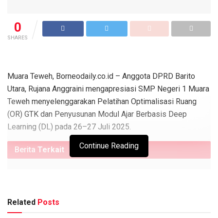
0
SHARES
Muara Teweh, Borneodaily.co.id – Anggota DPRD Barito
Utara, Rujana Anggraini mengapresiasi SMP Negeri 1 Muara
Teweh menyelenggarakan Pelatihan Optimalisasi Ruang
(OR) GTK dan Penyusunan Modul Ajar Berbasis Deep
Learning (DL) pada 26–27 Juli 2025.
Continue Reading
Berita
Terkait
DPRD Barito Utara Jadwalkan RDP Bahas Pertambangan
Emas Tradisional
Anggota DPRD Barito Utara Dukung Peningkatan Patroli
Related
Posts
Satpol PP dan Penanganan Terpadu ODGJ