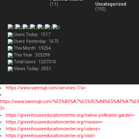
(11)
Uncategorized
(192)
Users Today : 1517
Users Yesterday : 1675
This Month : 19254
This Year : 325299
Total Users : 1207310
Views Today : 2551
https://www.sanmujii.com/services-7/a>
https://www.sanmujii.com/%E5%85%A7%E5%9C%A8%E5%AF%A7%
3>
https://greenhouseeducationcenter.org/native-pollinator-garden>
https://greenhouseeducationcenter.org/mission>
https://greenhouseeducationcenter.org/videos>
https://greenhouseeducationcenter.org/visit>