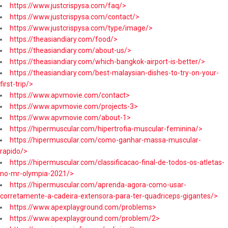
https://www.justcrispysa.com/faq/>
https://www.justcrispysa.com/contact/>
https://www.justcrispysa.com/type/image/>
https://theasiandiary.com/food/>
https://theasiandiary.com/about-us/>
https://theasiandiary.com/which-bangkok-airport-is-better/>
https://theasiandiary.com/best-malaysian-dishes-to-try-on-your-
first-trip/>
https://www.apvmovie.com/contact>
https://www.apvmovie.com/projects-3>
https://www.apvmovie.com/about-1>
https://hipermuscular.com/hipertrofia-muscular-feminina/>
https://hipermuscular.com/como-ganhar-massa-muscular-
rapido/>
https://hipermuscular.com/classificacao-final-de-todos-os-atletas-
no-mr-olympia-2021/>
https://hipermuscular.com/aprenda-agora-como-usar-
corretamente-a-cadeira-extensora-para-ter-quadriceps-gigantes/>
https://www.apexplayground.com/problems>
https://www.apexplayground.com/problem/2>