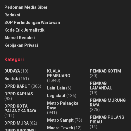
Pedoman Media Siber
Redaksi
SOP Perlindungan Wartawan
Kode Etik Jurnalistik
Alamat Redaksi
Kebijakan Privasi
Kategori
BUDAYA
(10)
KUALA
PEMKAB KOTIM
PEMBUANG
(30)
Buntok
(151)
(1,940)
PEMKAB
DPRD BARUT
(306)
Lain-Lain
(6)
LAMANDAU
(19)
DPRD KAPUAS
Legislatif
(136)
(93)
PEMKAB MURUNG
Metro Palangka
RAYA
DPRD KOTA
Raya
(325)
PALANGKA RAYA
(941)
(111)
PEMKAB PULANG
Metro Sampit
(76)
PISAU
DPRD MURA
(62)
(14)
Muara Teweh
(12)
DPRD PROVINSI