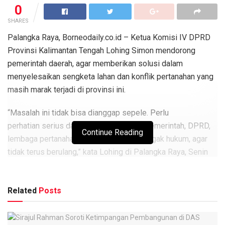
0
SHARES
Palangka Raya, Borneodaily.co.id – Ketua Komisi IV DPRD
Provinsi Kalimantan Tengah Lohing Simon mendorong
pemerintah daerah, agar memberikan solusi dalam
menyelesaikan sengketa lahan dan konflik pertanahan yang
masih marak terjadi di provinsi ini.
“Masalah ini tidak bisa dianggap sepele. Perlu
perhatian serius dari semua pihak, baik pemerintah, DPRD,
Continue Reading
lembaga pertanahan, maupun aparat penegak hukum, agar
tidak terus berulang,” kata Lohing di Palangka Raya, Senin
(27/10/25).
Berita
Terkait
Related
Posts
Sirajul Rahman Soroti Ketimpangan Pembangunan di
DAS Barito