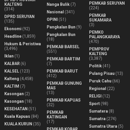
PEMKAB SERUYAN
KALTENG
Nanga Bulik
(7)
(224)
(314)
Nasional
(341)
PEMKAB
DPRD SERUYAN
OPINI
(51)
SUKAMARA
(135)
(3)
Pangkalan Bun
(9)
Ekonomi
(92)
PEMKO
Pangkalan Bun
Headline
(1,859)
PALANGKARAYA
(18)
(470)
Hukum & Peristiwa
PEMKAB BARSEL
(3,496)
PEMPROV
(551)
KALTENG
Iklan
(1)
(3,387)
PEMKAB BARTIM
KALBAR
(6)
(7)
Politik
(41)
KALSEL
(123)
PEMKAB BARUT
Pulang Pisau
(13)
(412)
Kalteng
(4,458)
Puruk Cahu
(66)
PEMKAB GUNUNG
KALTIM
(7)
MAS
Regional
(22)
(13)
Kasongan
(2)
RELIGI
(12)
PEMKAB KAPUAS
Kasongan
(18)
Sport
(98)
(32)
KESEHATAN
(51)
Sumatera
(8)
PEMKAB
Kuala Kapuas
(84)
KATINGAN
Sumatra
(274)
(17)
KUALA KURUN
(35)
Sumatra Utara
(5)
PEMKAB KOBAR