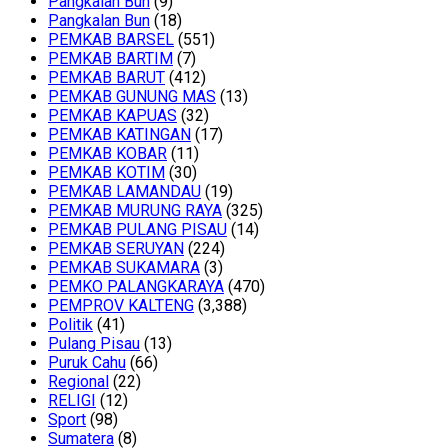
Pangkalan Bun
(9)
Pangkalan Bun
(18)
PEMKAB BARSEL
(551)
PEMKAB BARTIM
(7)
PEMKAB BARUT
(412)
PEMKAB GUNUNG MAS
(13)
PEMKAB KAPUAS
(32)
PEMKAB KATINGAN
(17)
PEMKAB KOBAR
(11)
PEMKAB KOTIM
(30)
PEMKAB LAMANDAU
(19)
PEMKAB MURUNG RAYA
(325)
PEMKAB PULANG PISAU
(14)
PEMKAB SERUYAN
(224)
PEMKAB SUKAMARA
(3)
PEMKO PALANGKARAYA
(470)
PEMPROV KALTENG
(3,388)
Politik
(41)
Pulang Pisau
(13)
Puruk Cahu
(66)
Regional
(22)
RELIGI
(12)
Sport
(98)
Sumatera
(8)