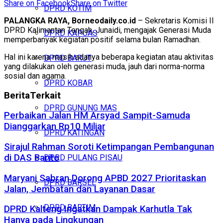
Share on Facebook
Share on Twitter
DPRD KOTIM
PALANGKA RAYA, Borneodaily.co.id
– Sekretaris Komisi II
DPRD Kalimantan Tengah, Junaidi, mengajak Generasi Muda
DPRD KAPUAS
memperbanyak kegiatan positif selama bulan Ramadhan.
Hal ini karena masih adanya beberapa kegiatan atau aktivitas
DPRD BARUT
yang dilakukan oleh generasi muda, jauh dari norma-norma
sosial dan agama.
DPRD KOBAR
Berita
Terkait
DPRD GUNUNG MAS
Perbaikan Jalan HM Arsyad Sampit-Samuda
Dianggarkan Rp10 Miliar
DPRD KATINGAN
Sirajul Rahman Soroti Ketimpangan Pembangunan
di DAS Barito
DPRD PULANG PISAU
Maryani Sabran Dorong APBD 2027 Prioritaskan
DPRD BARSEL
Jalan, Jembatan dan Layanan Dasar
DPRD BARTIM
DPRD Kalteng Ingatkan Dampak Karhutla Tak
Hanya pada Lingkungan