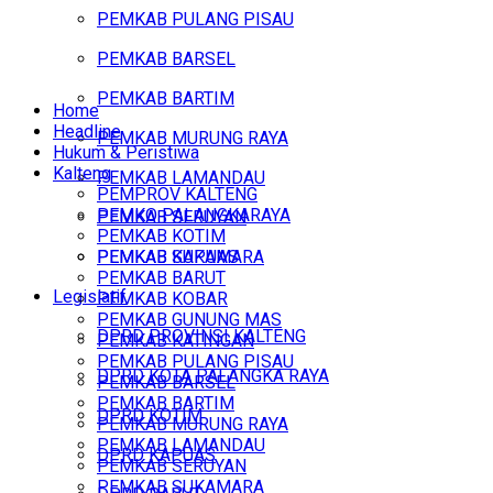
PEMKAB PULANG PISAU
PEMKAB BARSEL
PEMKAB BARTIM
Home
Headline
PEMKAB MURUNG RAYA
Hukum & Peristiwa
Kalteng
PEMKAB LAMANDAU
PEMPROV KALTENG
PEMKO PALANGKARAYA
PEMKAB SERUYAN
PEMKAB KOTIM
PEMKAB SUKAMARA
PEMKAB KAPUAS
PEMKAB BARUT
Legislatif
PEMKAB KOBAR
PEMKAB GUNUNG MAS
DPRD PROVINSI KALTENG
PEMKAB KATINGAN
PEMKAB PULANG PISAU
DPRD KOTA PALANGKA RAYA
PEMKAB BARSEL
PEMKAB BARTIM
DPRD KOTIM
PEMKAB MURUNG RAYA
PEMKAB LAMANDAU
DPRD KAPUAS
PEMKAB SERUYAN
PEMKAB SUKAMARA