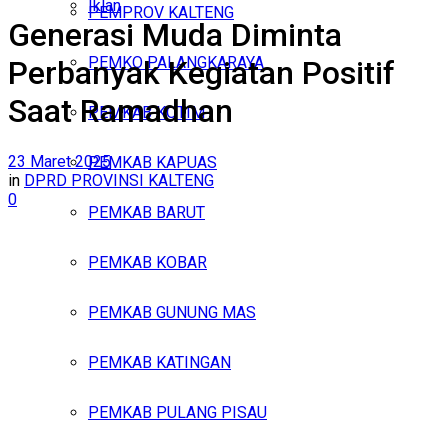
Iklan
PEMPROV KALTENG
Generasi Muda Diminta
Sabtu, Agustus 8, 2026
PEMKO PALANGKARAYA
Perbanyak Kegiatan Positif
Saat Ramadhan
PEMKAB KOTIM
23 Maret 2025
PEMKAB KAPUAS
in
DPRD PROVINSI KALTENG
0
PEMKAB BARUT
PEMKAB KOBAR
PEMKAB GUNUNG MAS
PEMKAB KATINGAN
PEMKAB PULANG PISAU