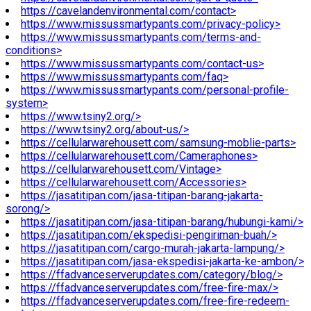
https://cavelandenvironmental.com/contact>
https://www.missussmartypants.com/privacy-policy>
https://www.missussmartypants.com/terms-and-
conditions>
https://www.missussmartypants.com/contact-us>
https://www.missussmartypants.com/faq>
https://www.missussmartypants.com/personal-profile-
system>
https://www.tsiny2.org/>
https://www.tsiny2.org/about-us/>
https://cellularwarehousett.com/samsung-moblie-parts>
https://cellularwarehousett.com/Cameraphones>
https://cellularwarehousett.com/Vintage>
https://cellularwarehousett.com/Accessories>
https://jasatitipan.com/jasa-titipan-barang-jakarta-
sorong/>
https://jasatitipan.com/jasa-titipan-barang/hubungi-kami/>
https://jasatitipan.com/ekspedisi-pengiriman-buah/>
https://jasatitipan.com/cargo-murah-jakarta-lampung/>
https://jasatitipan.com/jasa-ekspedisi-jakarta-ke-ambon/>
https://ffadvanceserverupdates.com/category/blog/>
https://ffadvanceserverupdates.com/free-fire-max/>
https://ffadvanceserverupdates.com/free-fire-redeem-