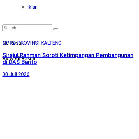
Iklan
No Result
DPRD PROVINSI KALTENG
Sirajul Rahman Soroti Ketimpangan Pembangunan
View All Result
di DAS Barito
30 Juli 2026