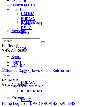
Ekonomi
Sport
KALBAR
Lain-lain
KALTIM
OPINI
BUDAYA
KALTARA
KESEHATAN
RELIGI
Nasional
Iklan
Politik
No Result
Ekonomi
View All Result
Sport
Home
Lain-lain
OPINI
Headline
No Result
BUDAYA
View All Result
Hukum & Peristiwa
KESEHATAN
Kalteng
RELIGI
Home
Legislatif
DPRD PROVINSI KALTENG