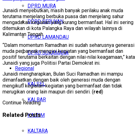
DPRD MURA
Junaidi menyebutkan, masih banyak perilaku anak muda
terutama menjelang berbuka puasa dan menjelang sahur
DPRD SERUYAN
mengadakan kegiatan yang kurang bermanfaat. Hal ini sering
ditemukan di kota Palangka Raya dan wilayah lainnya di
Kalimantan Tengah.
DPRD LAMANDAU
“Dalam momentum Ramadhan ini sudah seharusnya generasi
muda perbanyak mengisi kegiatan yang bermanfaat dan
DPRD SUKAMARA
positif terutama berkaitan dengan nilai-nilai keagamaan,” kata
Junaidi yang juga Politisi Partai Demokrat ini.
Regional
Junaidi mengharapkan, Bulan Suci Ramadhan ini mampu
dimanfaatkan dengan baik oleh generasi muda dengan
KALSEL
mengikuti kegiatan-kegiatan yang bermanfaat dan tidak
merugikan orang lain maupun diri sendiri. (
red
)
KALBAR
Continue Reading
Related
Posts
KALTIM
KALTARA