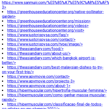
https://www.sanmujii.com/%E5%85%A7%E5%9C%A8%E5%A
3>
https://greenhouseeducationcenter.org/native-pollinator-
garden>
https://greenhouseeducationcenter.org/mission>
https://greenhouseeducationcenter.org/videos>
https://greenhouseeducationcenter.org/visit>
https://www.justcrispysa.com/faq/>
https://www.justcrispysa.com/contact/>
https://www.justcrispysa.com/type/image/>
https://theasiandiary.com/food/>
https://theasiandiary.com/about-us/>
https://theasiandiary.com/which-bangkok-airport-is-
better/>
https://theasiandiary.com/best-malaysian-dishes-to-try-
on-your-first-trip/>
https://www.apvmovie.com/contact>
https://www.apvmovie.com/projects-3>
https://www.apvmovie.com/about-1>
https://hipermuscular.com/hipertrofia-muscular-feminina/>
https://hipermuscular.com/como-ganhar-massa-muscular-
rapido/>
https://hipermuscular.com/classificacao-final-de-todos-
os-atletas-no-mr-olympia-2021/>