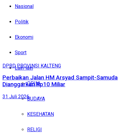
Nasional
Politik
Ekonomi
Sport
DPRD PROVINSI KALTENG
Lain-lain
Perbaikan Jalan HM Arsyad Sampit-Samuda
OPINI
Dianggarkan Rp10 Miliar
31 Juli 2026
BUDAYA
KESEHATAN
RELIGI