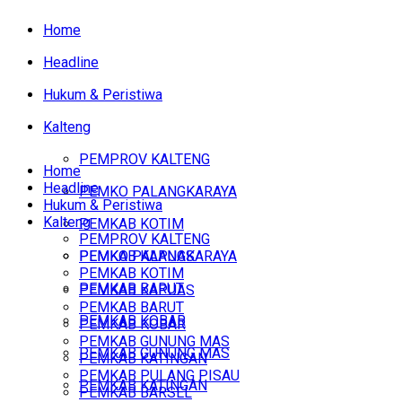
Home
Headline
Hukum & Peristiwa
Kalteng
PEMPROV KALTENG
Home
Headline
PEMKO PALANGKARAYA
Hukum & Peristiwa
Kalteng
PEMKAB KOTIM
PEMPROV KALTENG
PEMKAB KAPUAS
PEMKO PALANGKARAYA
PEMKAB KOTIM
PEMKAB BARUT
PEMKAB KAPUAS
PEMKAB BARUT
PEMKAB KOBAR
PEMKAB KOBAR
PEMKAB GUNUNG MAS
PEMKAB GUNUNG MAS
PEMKAB KATINGAN
PEMKAB PULANG PISAU
PEMKAB KATINGAN
PEMKAB BARSEL