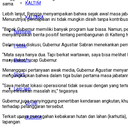
KALTIM
sama.
Lebih lanjut, Rangga menyampaikan bahwa sejak awal masa jabat
KALTARA
Menurutnya, pencapaian ini tidak mungkin diraih tanpa kontribusi
“Bapak Gubernur memiliki banyak program luar biasa. Namun, p
Nasional
menyampaikan berita positif tentang pembangunan di Kalteng ha
Dalam sesi diskusi, Gubernur Agustiar Sabran menekankan penti
Politik
“Mata saya hanya dua. Tapi berkat wartawan, saya bisa melihat l
Ekonomi
masyarakat,” ucap Gubernur.
Menanggapi pertanyaan awak media, Gubernur Agustiar menyamp
Sport
mengungkapkan bahwa dalam tiga bulan pertama masa jabatanny
“Saya melihat lokasi operasional tidak sesuai dengan yang tert
Lain-lain
menyelesaikan masalah ini,” tegasnya.
Gubernur juga menyinggung penertiban kendaraan angkutan, kh
OPINI
terhadap pelanggaran tersebut.
Terkait upaya pencegahan kebakaran hutan dan lahan (karhutla
BUDAYA
lapangan.