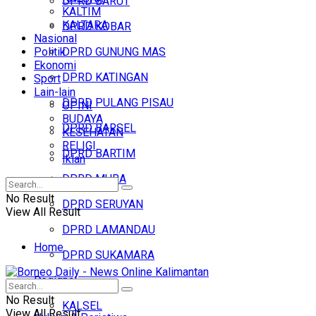
DPRD BARUT
KALTIM
KALTARA
DPRD KOBAR
Nasional
Politik
DPRD GUNUNG MAS
Ekonomi
DPRD KATINGAN
Sport
Lain-lain
DPRD PULANG PISAU
OPINI
BUDAYA
DPRD BARSEL
KESEHATAN
RELIGI
DPRD BARTIM
Iklan
DPRD MURA
No Result
DPRD SERUYAN
View All Result
DPRD LAMANDAU
Home
DPRD SUKAMARA
Regional
Headline
No Result
KALSEL
View All Result