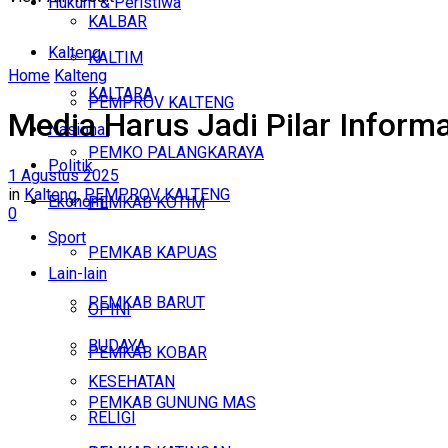
Hukum & Peristiwa
KALBAR
Kalteng
KALTIM
Home
Kalteng
KALTARA
PEMPROV KALTENG
Media Harus Jadi Pilar Inform
Nasional
PEMKO PALANGKARAYA
Politik
1 Agustus 2025
in
Kalteng
,
PEMPROV KALTENG
Ekonomi
PEMKAB KOTIM
0
Sport
PEMKAB KAPUAS
Lain-lain
PEMKAB BARUT
OPINI
BUDAYA
PEMKAB KOBAR
KESEHATAN
PEMKAB GUNUNG MAS
RELIGI