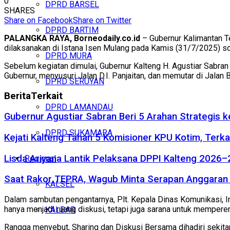
0
DPRD BARSEL
SHARES
Share on Facebook
Share on Twitter
DPRD BARTIM
PALANGKA RAYA, Borneodaily.co.id
– Gubernur Kalimantan Te
dilaksanakan di Istana Isen Mulang pada Kamis (31/7/2025) sore
DPRD MURA
Sebelum kegiatan dimulai, Gubernur Kalteng H. Agustiar Sabra
Gubernur, menyusuri Jalan D.I. Panjaitan, dan memutar di Jalan 
DPRD SERUYAN
Berita
Terkait
DPRD LAMANDAU
Gubernur Agustiar Sabran Beri 5 Arahan Strategis 
DPRD SUKAMARA
Kejati Kalteng Tahan 5 Komisioner KPU Kotim, Terka
Lisda Ariyana Lantik Pelaksana DPPI Kalteng 2026–
Regional
Saat Rakor TEPRA, Wagub Minta Serapan Anggaran 
KALSEL
Dalam sambutan pengantarnya, Plt. Kepala Dinas Komunikasi, I
hanya menjadi ruang diskusi, tetapi juga sarana untuk mempere
KALBAR
Rangga menyebut, Sharing dan Diskusi Bersama dihadiri sekit