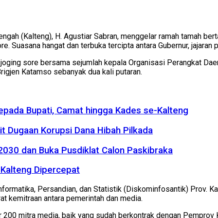
ngah (Kalteng), H. Agustiar Sabran, menggelar ramah tamah bert
. Suasana hangat dan terbuka tercipta antara Gubernur, jajaran 
n joging sore bersama sejumlah kepala Organisasi Perangkat Dae
Brigjen Katamso sebanyak dua kali putaran.
kepada Bupati, Camat hingga Kades se-Kalteng
it Dugaan Korupsi Dana Hibah Pilkada
2030 dan Buka Pusdiklat Calon Paskibraka
Kalteng Dipercepat
nformatika, Persandian, dan Statistik (Diskominfosantik) Prov. 
rat kemitraan antara pemerintah dan media.
ar 200 mitra media, baik yang sudah berkontrak dengan Pemprov