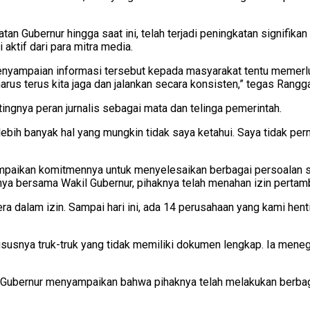
an Gubernur hingga saat ini, telah terjadi peningkatan signifik
 aktif dari para mitra media.
enyampaian informasi tersebut kepada masyarakat tentu memerlu
rus terus kita jaga dan jalankan secara konsisten,” tegas Rangga
ngnya peran jurnalis sebagai mata dan telinga pemerintah.
ebih banyak hal yang mungkin tidak saya ketahui. Saya tidak pern
aikan komitmennya untuk menyelesaikan berbagai persoalan stra
a bersama Wakil Gubernur, pihaknya telah menahan izin pertamb
era dalam izin. Sampai hari ini, ada 14 perusahaan yang kami he
ususnya truk-truk yang tidak memiliki dokumen lengkap. Ia men
), Gubernur menyampaikan bahwa pihaknya telah melakukan berbag