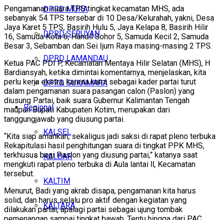
Pengamanan suara TPS tingkat kecamatan MHS, ada
DPRD MURA
sebanyak 54 TPS tersebar di 10 Desa/Kelurahah, yakni, Desa
Jaya Karet 5 TPS, Basirih Hulu 5, Jaya Kelapa 8, Basirih Hilir
DPRD SERUYAN
16, Samuda Kota 6, Handil Sohor 5, Samuda Kecil 2, Samuda
Besar 3, Sebamban dan Sei Ijum Raya masing-masing 2 TPS.
DPRD LAMANDAU
Ketua PAC PDI P, Kecamatan Mentaya Hilir Selatan (MHS), H
Bardiansyah, ketika dimintai komentarnya, menjelaskan, kita
perlu kerja ekstra, karena kami sebagai kader partai turut
DPRD SUKAMARA
dalam pengamanan suara pasangan calon (Paslon) yang
diusung Partai, baik suara Gubernur Kalimantan Tengah
Regional
maupun Bupati Kabupaten Kotim, merupakan dari
tanggungjawab yang diusung partai.
KALSEL
“Kita siap amankan, sekaligus jadi saksi di rapat pleno terbuka
Rekapitulasi hasil penghitungan suara di tingkat PPK MHS,
terkhusus bagi Paslon yang diusung partai,” katanya saat
KALBAR
mengkuti rapat pleno terbuka di Aula lantai ll, Kecamatan
tersebut.
KALTIM
Menurut, Badi yang akrab disapa, pengamanan kita harus
solid, dan harus selalu pro aktif dengan kegiatan yang
KALTARA
dilakukan partai, apalagi partai sebagai ujung tombak
pemenangan sampai tingkat bawah. Tentu hingga dari PAC