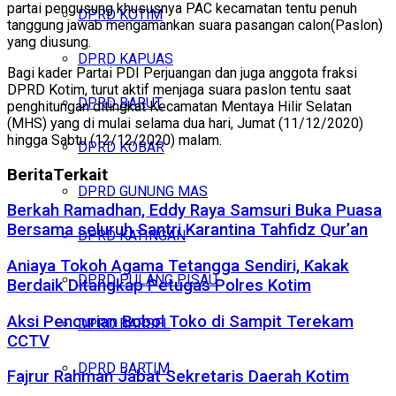
partai pengusung khususnya PAC kecamatan tentu penuh
DPRD KOTIM
tanggung jawab mengamankan suara pasangan calon(Paslon)
yang diusung.
DPRD KAPUAS
Bagi kader Partai PDI Perjuangan dan juga anggota fraksi
DPRD Kotim, turut aktif menjaga suara paslon tentu saat
DPRD BARUT
penghitungan ditingkat Kecamatan Mentaya Hilir Selatan
(MHS) yang di mulai selama dua hari, Jumat (11/12/2020)
hingga Sabtu (12/12/2020) malam.
DPRD KOBAR
Berita
Terkait
DPRD GUNUNG MAS
Berkah Ramadhan, Eddy Raya Samsuri Buka Puasa
Bersama seluruh Santri Karantina Tahfidz Qur’an
DPRD KATINGAN
Aniaya Tokoh Agama Tetangga Sendiri, Kakak
DPRD PULANG PISAU
Berdaik Ditangkap Petugas Polres Kotim
Aksi Pencurian Bobol Toko di Sampit Terekam
DPRD BARSEL
CCTV
DPRD BARTIM
Fajrur Rahman Jabat Sekretaris Daerah Kotim