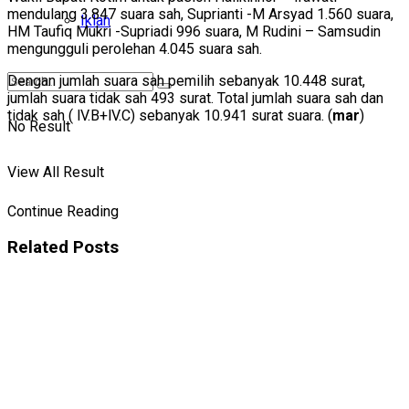
mendulang 3.847 suara sah, Suprianti -M Arsyad 1.560 suara,
Iklan
HM Taufiq Mukri -Supriadi 996 suara, M Rudini – Samsudin
mengungguli perolehan 4.045 suara sah.
Dengan jumlah suara sah pemilih sebanyak 10.448 surat,
jumlah suara tidak sah 493 surat. Total jumlah suara sah dan
tidak sah ( lV.B+lV.C) sebanyak 10.941 surat suara. (
mar
)
No Result
View All Result
Continue Reading
Related
Posts