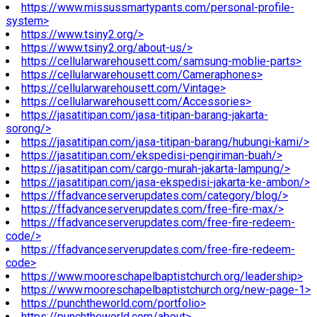
https://www.missussmartypants.com/personal-profile-
system>
https://www.tsiny2.org/>
https://www.tsiny2.org/about-us/>
https://cellularwarehousett.com/samsung-moblie-parts>
https://cellularwarehousett.com/Cameraphones>
https://cellularwarehousett.com/Vintage>
https://cellularwarehousett.com/Accessories>
https://jasatitipan.com/jasa-titipan-barang-jakarta-
sorong/>
https://jasatitipan.com/jasa-titipan-barang/hubungi-kami/>
https://jasatitipan.com/ekspedisi-pengiriman-buah/>
https://jasatitipan.com/cargo-murah-jakarta-lampung/>
https://jasatitipan.com/jasa-ekspedisi-jakarta-ke-ambon/>
https://ffadvanceserverupdates.com/category/blog/>
https://ffadvanceserverupdates.com/free-fire-max/>
https://ffadvanceserverupdates.com/free-fire-redeem-
code/>
https://ffadvanceserverupdates.com/free-fire-redeem-
code>
https://www.mooreschapelbaptistchurch.org/leadership>
https://www.mooreschapelbaptistchurch.org/new-page-1>
https://punchtheworld.com/portfolio>
https://punchtheworld.com/about>