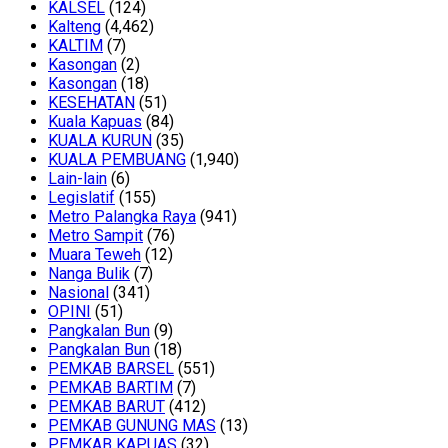
KALSEL
(124)
Kalteng
(4,462)
KALTIM
(7)
Kasongan
(2)
Kasongan
(18)
KESEHATAN
(51)
Kuala Kapuas
(84)
KUALA KURUN
(35)
KUALA PEMBUANG
(1,940)
Lain-lain
(6)
Legislatif
(155)
Metro Palangka Raya
(941)
Metro Sampit
(76)
Muara Teweh
(12)
Nanga Bulik
(7)
Nasional
(341)
OPINI
(51)
Pangkalan Bun
(9)
Pangkalan Bun
(18)
PEMKAB BARSEL
(551)
PEMKAB BARTIM
(7)
PEMKAB BARUT
(412)
PEMKAB GUNUNG MAS
(13)
PEMKAB KAPUAS
(32)