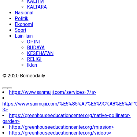
KALTIM
KALTARA
Nasional
Politik
Ekonomi
Sport
Lain-lain
OPINI
BUDAYA
KESEHATAN
RELIGI
Iklan
© 2020 Borneodaily
https://www.sanmujii.com/services-7/a>
https://www.sanmujii.com/%E5%85%A7%E5%9C%A8%E5%A
3>
https://greenhouseeducationcenter.org/native-pollinator-
garden>
https://greenhouseeducationcenter.org/mission>
https://greenhouseeducationcenter.org/videos>