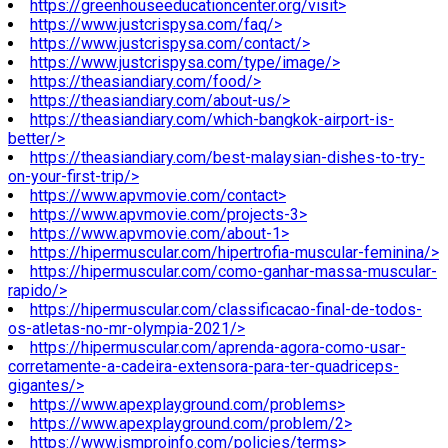
https://greenhouseeducationcenter.org/visit>
https://www.justcrispysa.com/faq/>
https://www.justcrispysa.com/contact/>
https://www.justcrispysa.com/type/image/>
https://theasiandiary.com/food/>
https://theasiandiary.com/about-us/>
https://theasiandiary.com/which-bangkok-airport-is-
better/>
https://theasiandiary.com/best-malaysian-dishes-to-try-
on-your-first-trip/>
https://www.apvmovie.com/contact>
https://www.apvmovie.com/projects-3>
https://www.apvmovie.com/about-1>
https://hipermuscular.com/hipertrofia-muscular-feminina/>
https://hipermuscular.com/como-ganhar-massa-muscular-
rapido/>
https://hipermuscular.com/classificacao-final-de-todos-
os-atletas-no-mr-olympia-2021/>
https://hipermuscular.com/aprenda-agora-como-usar-
corretamente-a-cadeira-extensora-para-ter-quadriceps-
gigantes/>
https://www.apexplayground.com/problems>
https://www.apexplayground.com/problem/2>
https://www.jsmproinfo.com/policies/terms>