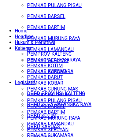
PEMKAB PULANG PISAU
PEMKAB BARSEL
PEMKAB BARTIM
Home
Headline
PEMKAB MURUNG RAYA
Hukum & Peristiwa
Kalteng
PEMKAB LAMANDAU
PEMPROV KALTENG
PEMKO PALANGKARAYA
PEMKAB SERUYAN
PEMKAB KOTIM
PEMKAB SUKAMARA
PEMKAB KAPUAS
PEMKAB BARUT
Legislatif
PEMKAB KOBAR
PEMKAB GUNUNG MAS
DPRD PROVINSI KALTENG
PEMKAB KATINGAN
PEMKAB PULANG PISAU
DPRD KOTA PALANGKA RAYA
PEMKAB BARSEL
PEMKAB BARTIM
DPRD KOTIM
PEMKAB MURUNG RAYA
PEMKAB LAMANDAU
DPRD KAPUAS
PEMKAB SERUYAN
PEMKAB SUKAMARA