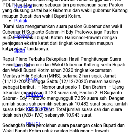
PDI P turut berjuang sebagai tim pemenangan sang Paslon
Nasional
yang diusung partai baik Gubernur dan wakil gubernur Kalteng
maupun Bupati dan wakil Bupati Kotim.
Politik
“Kami siap mengamankan suara paslon Gubernur dan wakil
Gubernur H Sugianto Sabran-H Edy Pratowo, juga Paslon
Ekonomi
Bupati dan wakil bupati Kotim, Halikinnor-Irawati dengan
penjagaan ekstra ketat dari tingkat kecamatan maupun
kabupaten,” tandasnya.
Sport
Rapat Pleno Terbuka Rekapilasi Hasil Penghitungan Suara
Pemilihan Gubernur dan Wakil Gubernur Kalteng serta Bupati
Lain-lain
dan Wakil Bupati Kotim tahun 2020 tingkat kecamatan
Mentaya Hilir Selatan (MHS), selama 2 hari sejak Jumat
OPINI
(11/12/2020) hingga Sabtu (12/12/2020) malam hasilnya
sebagai berikut : – Nomor urut paslo 1. Ben Brahim – Ujang
Iskandar mendulang 3.123 suara sah, Paslon 2. H Sugianto
BUDAYA
Sabran- Edy Pratowo mengungguli 7.259 suara sah. Dengan
jumlah suara sah pemilih sebanyak 10.482 surat suara, jumlah
KESEHATAN
suara tidak sah 461 surat. Total jumlah suara sah dan suara
tidak sah (lV.B+ lV.C) sebanyak 10.943 surat.
RELIGI
Sedangkan data perolehan suara pasangan calon Bupati dan
Wakil Bupati Kotim untuk paslon Halikinnor – Irawati