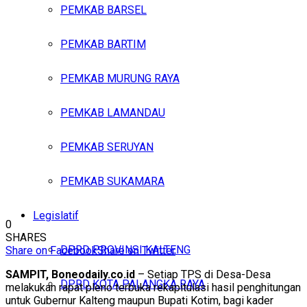
PEMKAB BARSEL
PEMKAB BARTIM
PEMKAB MURUNG RAYA
PEMKAB LAMANDAU
PEMKAB SERUYAN
PEMKAB SUKAMARA
Legislatif
0
SHARES
DPRD PROVINSI KALTENG
Share on Facebook
Share on Twitter
SAMPIT, Boneodaily.co.id
– Setiap TPS di Desa-Desa
DPRD KOTA PALANGKA RAYA
melakukan rapat pleno terbuka rekapitulasi hasil penghitungan
untuk Gubernur Kalteng maupun Bupati Kotim, bagi kader