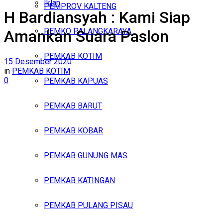
Iklan
PEMPROV KALTENG
H Bardiansyah : Kami Siap
Senin, Agustus 10, 2026
PEMKO PALANGKARAYA
Amankan Suara Paslon
PEMKAB KOTIM
15 Desember 2020
in
PEMKAB KOTIM
0
PEMKAB KAPUAS
PEMKAB BARUT
PEMKAB KOBAR
PEMKAB GUNUNG MAS
PEMKAB KATINGAN
PEMKAB PULANG PISAU