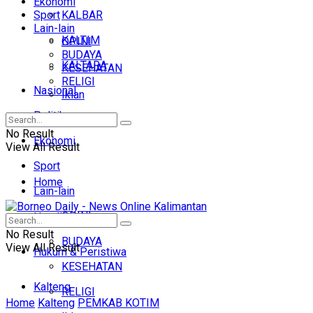
Ekonomi
Sport
KALBAR
Lain-lain
KALTIM
OPINI
BUDAYA
KALTARA
KESEHATAN
RELIGI
Nasional
Iklan
Politik
No Result
Ekonomi
View All Result
Sport
Home
Lain-lain
OPINI
Headline
No Result
BUDAYA
View All Result
Hukum & Peristiwa
KESEHATAN
Kalteng
RELIGI
Home
Kalteng
PEMKAB KOTIM