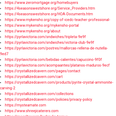
https://www.zeromortgage.org/homebuyers
https://4seasonswestshore.org/Service_Providers.htm
https://4seasonswestshore.org/HOA-Documents.htm
https://www.mykensho.org/copy-of-icedc-teacher-professional-
https://www.mykensho.org/mykensho-portal
https://www.mykensho.org/about
https://pyrlavictoria.com/sndwiches/tripleta-9e9f
https://pyrlavictoria.com/sndwiches/victoria-club-9e9f
https://pyrlavictoria.com/postres/mallorcas-rellena-de-nutella-
9ed7
https://pyrlavictoria.com/bebidas-calientes/capuccino-9f0f
https://pyrlavictoria.com/acompaantes/platanos-maduros-9ecf
https://crystallizedcavern.com/pages/contact
https://crystallizedcavern.com/cart
https://crystallizedcavern.com/products/pyrite-crystal-ammonite-
carving-2
https://crystallizedcavern.com/collections
https://crystallizedcavern.com/policies/privacy-policy
https://mysteamate.com
https://www.shreejicaterers.com