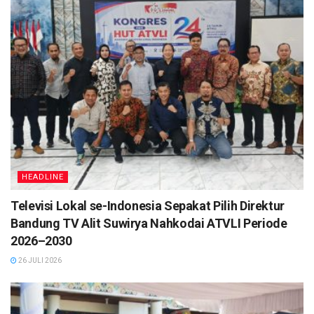
beberapa saat kemudian bisa ditertibkan agar tidak
menimbulkan kerumunan. (
TN/hs
)
Tags:
Headlines
HEADLINE
Televisi Lokal se-Indonesia Sepakat Pilih Direktur
Bandung TV Alit Suwirya Nahkodai ATVLI Periode
2026–2030
26 JULI 2026