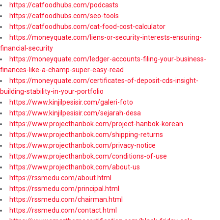
https://catfoodhubs.com/podcasts
https://catfoodhubs.com/seo-tools
https://catfoodhubs.com/cat-food-cost-calculator
https://moneyquate.com/liens-or-security-interests-ensuring-
financial-security
https://moneyquate.com/ledger-accounts-filing-your-business-
finances-like-a-champ-super-easy-read
https://moneyquate.com/certificates-of-deposit-cds-insight-
building-stability-in-your-portfolio
https://www.kinjilpesisir.com/galeri-foto
https://www.kinjilpesisir.com/sejarah-desa
https://www.projecthanbok.com/project-hanbok-korean
https://www.projecthanbok.com/shipping-returns
https://www.projecthanbok.com/privacy-notice
https://www.projecthanbok.com/conditions-of-use
https://www.projecthanbok.com/about-us
https://rssmedu.com/about.html
https://rssmedu.com/principal.html
https://rssmedu.com/chairman.html
https://rssmedu.com/contact.html