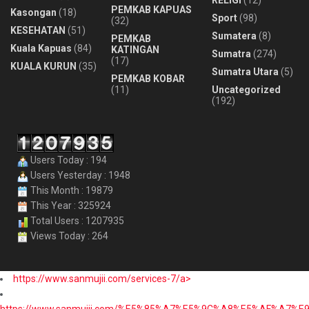
RELIGI
(12)
PEMKAB KAPUAS
Kasongan
(18)
Sport
(98)
(32)
KESEHATAN
(51)
Sumatera
(8)
PEMKAB
Kuala Kapuas
(84)
KATINGAN
Sumatra
(274)
(17)
KUALA KURUN
(35)
Sumatra Utara
(5)
PEMKAB KOBAR
(11)
Uncategorized
(192)
Users Today : 194
Users Yesterday : 1948
This Month : 19879
This Year : 325924
Total Users : 1207935
Views Today : 264
https://www.sanmujii.com/services-7/a>