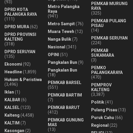
(93)
PEMKAB MURUNG
Metro Palangka
RAYA
DPRD KOTA
Raya
(325)
PALANGKA RAYA
(941)
(111)
PEMKAB PULANG
Metro Sampit
(76)
PISAU
DPRD MURA
(62)
(14)
Muara Teweh
(12)
DPRD PROVINSI
PEMKAB SERUYAN
KALTENG
Nanga Bulik
(7)
(224)
(318)
Nasional
(341)
PEMKAB
DPRD SERUYAN
OPINI
(51)
SUKAMARA
(135)
(3)
Pangkalan Bun
(9)
Ekonomi
(92)
PEMKO
Pangkalan Bun
Headline
(1,859)
PALANGKARAYA
(18)
(470)
Hukum & Peristiwa
PEMKAB BARSEL
(3,496)
PEMPROV
(551)
KALTENG
Iklan
(1)
(3,387)
PEMKAB BARTIM
KALBAR
(6)
(7)
Politik
(41)
KALSEL
(123)
PEMKAB BARUT
Pulang Pisau
(13)
(412)
Kalteng
(4,458)
Puruk Cahu
(66)
PEMKAB GUNUNG
KALTIM
(7)
MAS
Regional
(22)
(13)
Kasongan
(2)