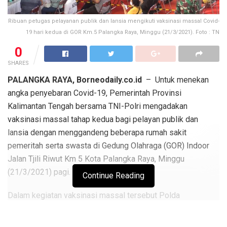
Ribuan petugas pelayanan publik dan lansia mengikuti vaksinasi massal Covid-
19 hari kedua di GOR Km.5 Palangka Raya, Minggu (21/3/2021). Foto : TN
0
SHARES
PALANGKA RAYA, Borneodaily.co.id
– Untuk menekan
angka penyebaran Covid-19, Pemerintah Provinsi
Kalimantan Tengah bersama TNI-Polri mengadakan
vaksinasi massal tahap kedua bagi pelayan publik dan
lansia dengan menggandeng beberapa rumah sakit
pemeritah serta swasta di Gedung Olahraga (GOR) Indoor
Jalan Tjili Riwut Km 5 Kota Palangka Raya, Minggu
(21/3/2021) pagi.
Continue Reading
Dalam kegiatan vaksinasi massal tersebut Polda
Kalteng melalui Rumah Sakit (Rumkit) Bhayangkara Tingkat
III Palangka Raya melibatkan sekitar 30 personel sebagai