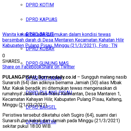
DPRD KOTIM
DPRD KAPUAS
DPRD BARUT
Wanita kakak beradik ditemukan dalam kondisi tewas
bersimbah darah di Desa Mentaren Kecamatan Kahatan Hilir
Kabupaten Pulang Pisau, Minggu (21/3/2021),. Foto : TN
DPRD KOBAR
0
SHARES
DPRD GUNUNG MAS
Share on Facebook
Share on Twitter
PULANG PISAU, Borneodaily.co.id
– Sungguh malang nasib
DPRD KATINGAN
Sunarsih (64) dan adiknya bernama Jamiah (50) alias Mbak
Mur. Kakak beradik ini ditemukan tewas mengenaskan di
DPRD PULANG PISAU
rumahnya Jalan Lintas Trans Kalimantan, Desa Mantaren 1,
Kecamatan Kahayan Hilir, Kabupaten Pulang Pisau, Kalteng,
Minggu (21/03/2021).
DPRD BARSEL
Peristiwa tersebut diketahui oleh Sugiro (64), suami dari
Sunarsih dan kakak dari Jamiah pada Minggu (21/3/2021)
DPRD BARTIM
sekitar pukul 18.00 WIB.