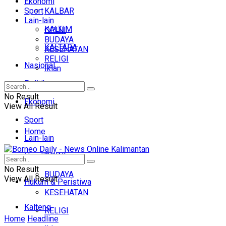
Ekonomi
Sport
KALBAR
Lain-lain
KALTIM
OPINI
BUDAYA
KALTARA
KESEHATAN
RELIGI
Nasional
Iklan
Politik
No Result
Ekonomi
View All Result
Sport
Home
Lain-lain
OPINI
Headline
No Result
BUDAYA
View All Result
Hukum & Peristiwa
KESEHATAN
Kalteng
RELIGI
Home
Headline