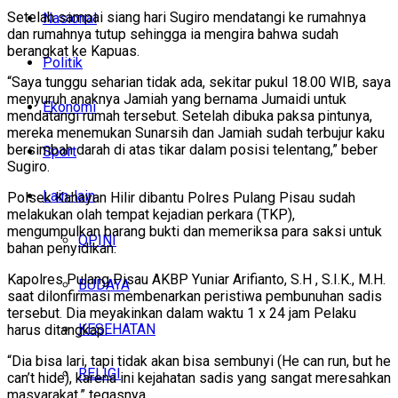
Setelah sampai siang hari Sugiro mendatangi ke rumahnya
Nasional
dan rumahnya tutup sehingga ia mengira bahwa sudah
berangkat ke Kapuas.
Politik
“Saya tunggu seharian tidak ada, sekitar pukul 18.00 WIB, saya
menyuruh anaknya Jamiah yang bernama Jumaidi untuk
Ekonomi
mendatangi rumah tersebut. Setelah dibuka paksa pintunya,
mereka menemukan Sunarsih dan Jamiah sudah terbujur kaku
bersimbah darah di atas tikar dalam posisi telentang,” beber
Sport
Sugiro.
Lain-lain
Polsek Kahayan Hilir dibantu Polres Pulang Pisau sudah
melakukan olah tempat kejadian perkara (TKP),
mengumpulkan barang bukti dan memeriksa para saksi untuk
OPINI
bahan penyidikan.
Kapolres Pulang Pisau AKBP Yuniar Arifianto, S.H , S.I.K., M.H.
BUDAYA
saat dilonfirmasi membenarkan peristiwa pembunuhan sadis
tersebut. Dia meyakinkan dalam waktu 1 x 24 jam Pelaku
KESEHATAN
harus ditangkap.
“Dia bisa lari, tapi tidak akan bisa sembunyi (He can run, but he
RELIGI
can’t hide), karena ini kejahatan sadis yang sangat meresahkan
masyarakat,” tegasnya.