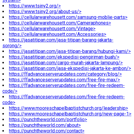
system>
https://www.tsiny2.org/>
https://www.tsiny2.org/about-us/>
https://cellularwarehousett.com/samsung-moblie-parts>
https://cellularwarehousett.com/Cameraphones>
https://cellularwarehousett.com/Vintage>
https://cellularwarehousett.com/Accessories>
https://jasatitipan.com/jasa-titipan-barang-jakarta-
sorong/>
https://jasatitipan.com/jasa-titipan-barang/hubungi-kami/>
https://jasatitipan.com/ekspedisi-pengiriman-buah/>
https://jasatitipan.com/cargo-murah-jakarta-lampung/>
https://jasatitipan.com/jasa-ekspedisi-jakarta-ke-ambon/>
https://ffadvanceserverupdates.com/category/blog/>
https://ffadvanceserverupdates.com/free-fire-max/>
https://ffadvanceserverupdates.com/free-fire-redeem-
code/>
https://ffadvanceserverupdates.com/free-fire-redeem-
code>
https://www.mooreschapelbaptistchurch.org/leadership>
https://www.mooreschapelbaptistchurch.org/new-page-1>
https://punchtheworld.com/portfolio>
https://punchtheworld.com/about>
https://punchtheworld.com/contact>