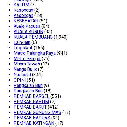
KALTIM
(7)
Kasongan
(2)
Kasongan
(18)
KESEHATAN
(51)
Kuala Kapuas
(84)
KUALA KURUN
(35)
KUALA PEMBUANG
(1,940)
Lain-lain
(6)
Legislatif
(155)
Metro Palangka Raya
(941)
Metro Sampit
(76)
Muara Teweh
(12)
Nanga Bulik
(7)
Nasional
(341)
OPINI
(51)
Pangkalan Bun
(9)
Pangkalan Bun
(18)
PEMKAB BARSEL
(551)
PEMKAB BARTIM
(7)
PEMKAB BARUT
(412)
PEMKAB GUNUNG MAS
(13)
PEMKAB KAPUAS
(32)
PEMKAB KATINGAN
(17)