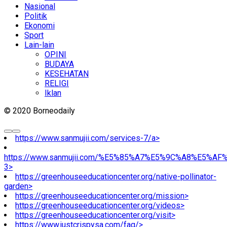
Nasional
Politik
Ekonomi
Sport
Lain-lain
OPINI
BUDAYA
KESEHATAN
RELIGI
Iklan
© 2020 Borneodaily
https://www.sanmujii.com/services-7/a>
https://www.sanmujii.com/%E5%85%A7%E5%9C%A8%E5%A
3>
https://greenhouseeducationcenter.org/native-pollinator-
garden>
https://greenhouseeducationcenter.org/mission>
https://greenhouseeducationcenter.org/videos>
https://greenhouseeducationcenter.org/visit>
https://www.justcrispysa.com/faq/>