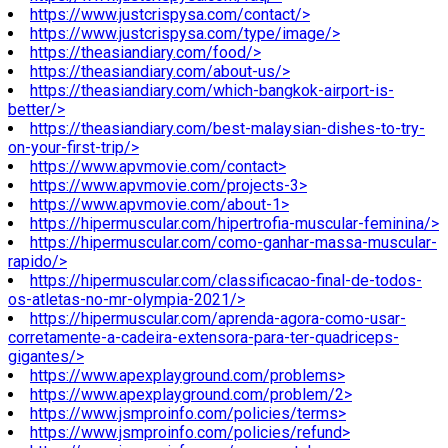
https://www.justcrispysa.com/contact/>
https://www.justcrispysa.com/type/image/>
https://theasiandiary.com/food/>
https://theasiandiary.com/about-us/>
https://theasiandiary.com/which-bangkok-airport-is-
better/>
https://theasiandiary.com/best-malaysian-dishes-to-try-
on-your-first-trip/>
https://www.apvmovie.com/contact>
https://www.apvmovie.com/projects-3>
https://www.apvmovie.com/about-1>
https://hipermuscular.com/hipertrofia-muscular-feminina/>
https://hipermuscular.com/como-ganhar-massa-muscular-
rapido/>
https://hipermuscular.com/classificacao-final-de-todos-
os-atletas-no-mr-olympia-2021/>
https://hipermuscular.com/aprenda-agora-como-usar-
corretamente-a-cadeira-extensora-para-ter-quadriceps-
gigantes/>
https://www.apexplayground.com/problems>
https://www.apexplayground.com/problem/2>
https://www.jsmproinfo.com/policies/terms>
https://www.jsmproinfo.com/policies/refund>