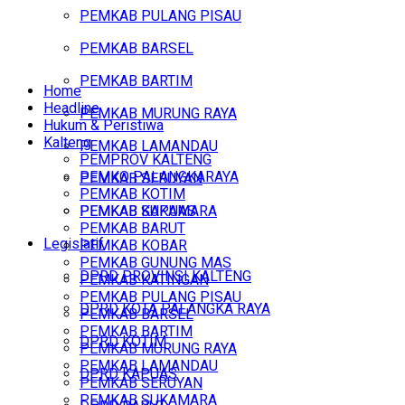
PEMKAB PULANG PISAU
PEMKAB BARSEL
PEMKAB BARTIM
Home
Headline
PEMKAB MURUNG RAYA
Hukum & Peristiwa
Kalteng
PEMKAB LAMANDAU
PEMPROV KALTENG
PEMKO PALANGKARAYA
PEMKAB SERUYAN
PEMKAB KOTIM
PEMKAB SUKAMARA
PEMKAB KAPUAS
PEMKAB BARUT
Legislatif
PEMKAB KOBAR
PEMKAB GUNUNG MAS
DPRD PROVINSI KALTENG
PEMKAB KATINGAN
PEMKAB PULANG PISAU
DPRD KOTA PALANGKA RAYA
PEMKAB BARSEL
PEMKAB BARTIM
DPRD KOTIM
PEMKAB MURUNG RAYA
PEMKAB LAMANDAU
DPRD KAPUAS
PEMKAB SERUYAN
PEMKAB SUKAMARA