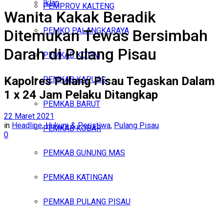
Iklan
PEMPROV KALTENG
Wanita Kakak Beradik
Sabtu, Agustus 8, 2026
PEMKO PALANGKARAYA
Ditemukan Tewas Bersimbah
Darah di Pulang Pisau
PEMKAB KOTIM
Kapolres Pulang Pisau Tegaskan Dalam
PEMKAB KAPUAS
1 x 24 Jam Pelaku Ditangkap
PEMKAB BARUT
22 Maret 2021
in
Headline
,
Hukum & Peristiwa
,
Pulang Pisau
PEMKAB KOBAR
0
PEMKAB GUNUNG MAS
PEMKAB KATINGAN
PEMKAB PULANG PISAU