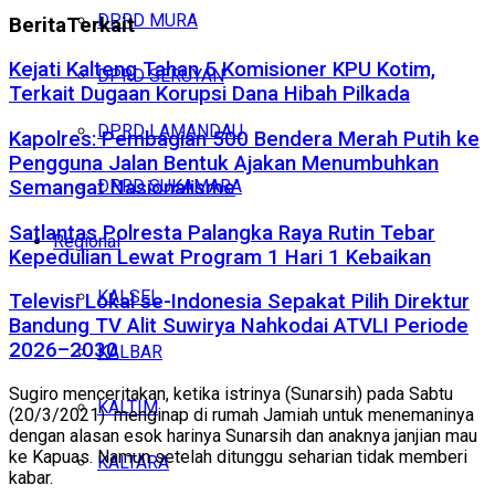
DPRD MURA
Berita
Terkait
Kejati Kalteng Tahan 5 Komisioner KPU Kotim,
DPRD SERUYAN
Terkait Dugaan Korupsi Dana Hibah Pilkada
DPRD LAMANDAU
Kapolres: Pembagian 500 Bendera Merah Putih ke
Pengguna Jalan Bentuk Ajakan Menumbuhkan
Semangat Nasionalisme
DPRD SUKAMARA
Satlantas Polresta Palangka Raya Rutin Tebar
Regional
Kepedulian Lewat Program 1 Hari 1 Kebaikan
KALSEL
Televisi Lokal se-Indonesia Sepakat Pilih Direktur
Bandung TV Alit Suwirya Nahkodai ATVLI Periode
2026–2030
KALBAR
Sugiro menceritakan, ketika istrinya (Sunarsih) pada Sabtu
KALTIM
(20/3/2021) menginap di rumah Jamiah untuk menemaninya
dengan alasan esok harinya Sunarsih dan anaknya janjian mau
ke Kapuas. Namun setelah ditunggu seharian tidak memberi
KALTARA
kabar.