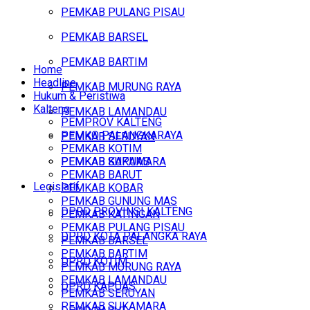
PEMKAB PULANG PISAU
PEMKAB BARSEL
PEMKAB BARTIM
Home
Headline
PEMKAB MURUNG RAYA
Hukum & Peristiwa
Kalteng
PEMKAB LAMANDAU
PEMPROV KALTENG
PEMKO PALANGKARAYA
PEMKAB SERUYAN
PEMKAB KOTIM
PEMKAB SUKAMARA
PEMKAB KAPUAS
PEMKAB BARUT
Legislatif
PEMKAB KOBAR
PEMKAB GUNUNG MAS
DPRD PROVINSI KALTENG
PEMKAB KATINGAN
PEMKAB PULANG PISAU
DPRD KOTA PALANGKA RAYA
PEMKAB BARSEL
PEMKAB BARTIM
DPRD KOTIM
PEMKAB MURUNG RAYA
PEMKAB LAMANDAU
DPRD KAPUAS
PEMKAB SERUYAN
PEMKAB SUKAMARA