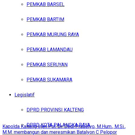
PEMKAB BARSEL
PEMKAB BARTIM
PEMKAB MURUNG RAYA
PEMKAB LAMANDAU
PEMKAB SERUYAN
PEMKAB SUKAMARA
Legislatif
DPRD PROVINSI KALTENG
DPRD KOTA PALANGKA RAYA
Kapolda Kalteng Irjen Pol. Dr. Dedi Prasetyo, M.Hum., M.Si.,
M.M. membangun dan meresmikan Batalyon C Pelopor