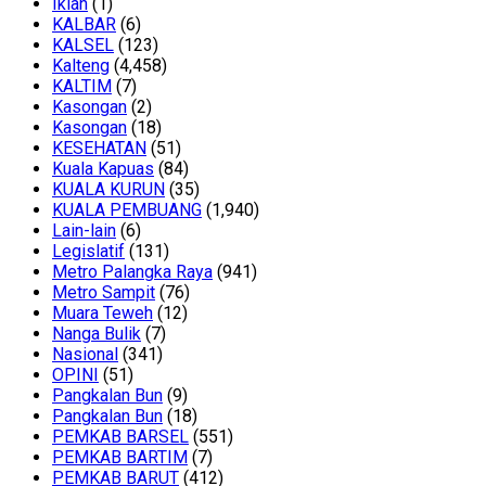
Iklan
(1)
KALBAR
(6)
KALSEL
(123)
Kalteng
(4,458)
KALTIM
(7)
Kasongan
(2)
Kasongan
(18)
KESEHATAN
(51)
Kuala Kapuas
(84)
KUALA KURUN
(35)
KUALA PEMBUANG
(1,940)
Lain-lain
(6)
Legislatif
(131)
Metro Palangka Raya
(941)
Metro Sampit
(76)
Muara Teweh
(12)
Nanga Bulik
(7)
Nasional
(341)
OPINI
(51)
Pangkalan Bun
(9)
Pangkalan Bun
(18)
PEMKAB BARSEL
(551)
PEMKAB BARTIM
(7)
PEMKAB BARUT
(412)