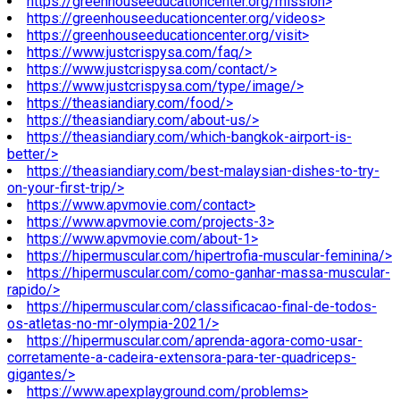
https://greenhouseeducationcenter.org/mission>
https://greenhouseeducationcenter.org/videos>
https://greenhouseeducationcenter.org/visit>
https://www.justcrispysa.com/faq/>
https://www.justcrispysa.com/contact/>
https://www.justcrispysa.com/type/image/>
https://theasiandiary.com/food/>
https://theasiandiary.com/about-us/>
https://theasiandiary.com/which-bangkok-airport-is-
better/>
https://theasiandiary.com/best-malaysian-dishes-to-try-
on-your-first-trip/>
https://www.apvmovie.com/contact>
https://www.apvmovie.com/projects-3>
https://www.apvmovie.com/about-1>
https://hipermuscular.com/hipertrofia-muscular-feminina/>
https://hipermuscular.com/como-ganhar-massa-muscular-
rapido/>
https://hipermuscular.com/classificacao-final-de-todos-
os-atletas-no-mr-olympia-2021/>
https://hipermuscular.com/aprenda-agora-como-usar-
corretamente-a-cadeira-extensora-para-ter-quadriceps-
gigantes/>
https://www.apexplayground.com/problems>