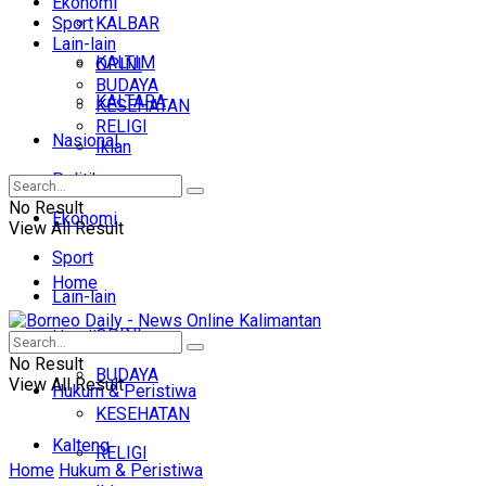
Ekonomi
Sport
KALBAR
Lain-lain
KALTIM
OPINI
BUDAYA
KALTARA
KESEHATAN
RELIGI
Nasional
Iklan
Politik
No Result
Ekonomi
View All Result
Sport
Home
Lain-lain
OPINI
Headline
No Result
BUDAYA
View All Result
Hukum & Peristiwa
KESEHATAN
Kalteng
RELIGI
Home
Hukum & Peristiwa