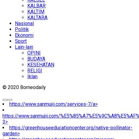
KALBAR
KALTIM
KALTARA
Nasional
Politik
Ekonomi
Sport
Lain-lain
OPINI
BUDAYA
KESEHATAN
RELIGI
Iklan
© 2020 Borneodaily
https://www.sanmujii.com/services-7/a>
https://www.sanmujii.com/%E5%85%A7%E5%9C%A8%E5%A
3>
https://greenhouseeducationcenter.org/native-pollinator-
garden>