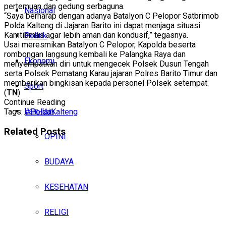
pertemuan dan gedung serbaguna.
Nasional
“Saya berharap dengan adanya Batalyon C Pelopor Satbrimob
Polda Kalteng di Jajaran Barito ini dapat menjaga situasi
Kamtibmas agar lebih aman dan kondusif,” tegasnya.
Politik
Usai meresmikan Batalyon C Pelopor, Kapolda beserta
rombongan langsung kembali ke Palangka Raya dan
Ekonomi
menyempatkan diri untuk mengecek Polsek Dusun Tengah
serta Polsek Pematang Karau jajaran Polres Barito Timur dan
memberikan bingkisan kepada personel Polsek setempat.
Sport
(
TN
)
Continue Reading
Lain-lain
Tags:
#PoldaKalteng
Related
Posts
OPINI
BUDAYA
KESEHATAN
RELIGI