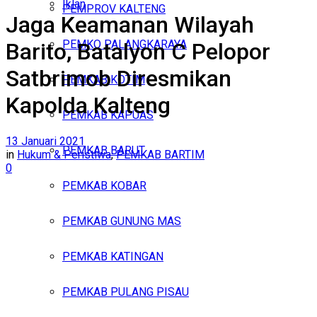
Iklan
PEMPROV KALTENG
Jaga Keamanan Wilayah
Kamis, Agustus 6, 2026
PEMKO PALANGKARAYA
Barito, Batalyon C Pelopor
Satbrimob Diresmikan
PEMKAB KOTIM
Kapolda Kalteng
PEMKAB KAPUAS
13 Januari 2021
PEMKAB BARUT
in
Hukum & Peristiwa
,
PEMKAB BARTIM
0
PEMKAB KOBAR
PEMKAB GUNUNG MAS
PEMKAB KATINGAN
PEMKAB PULANG PISAU