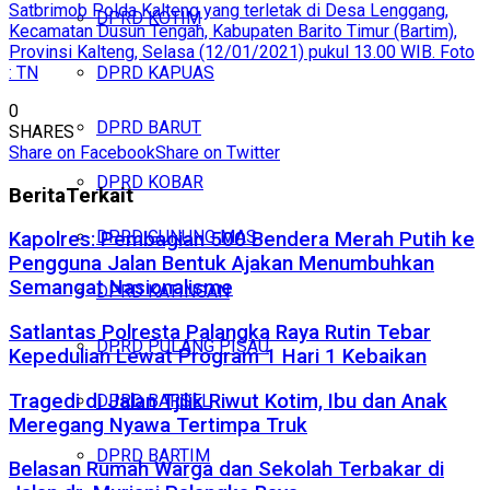
Satbrimob Polda Kalteng yang terletak di Desa Lenggang,
DPRD KOTIM
Kecamatan Dusun Tengah, Kabupaten Barito Timur (Bartim),
Provinsi Kalteng, Selasa (12/01/2021) pukul 13.00 WIB. Foto
: TN
DPRD KAPUAS
0
DPRD BARUT
SHARES
Share on Facebook
Share on Twitter
DPRD KOBAR
Berita
Terkait
DPRD GUNUNG MAS
Kapolres: Pembagian 500 Bendera Merah Putih ke
Pengguna Jalan Bentuk Ajakan Menumbuhkan
Semangat Nasionalisme
DPRD KATINGAN
Satlantas Polresta Palangka Raya Rutin Tebar
DPRD PULANG PISAU
Kepedulian Lewat Program 1 Hari 1 Kebaikan
Tragedi di Jalan Tjilik Riwut Kotim, Ibu dan Anak
DPRD BARSEL
Meregang Nyawa Tertimpa Truk
DPRD BARTIM
Belasan Rumah Warga dan Sekolah Terbakar di