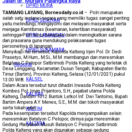
Jalan dr. Murjani Palangka Raya
DPRD MURA
TAMIANG LAYANG, Borneodaily.co.id
– Polri merupakan
salah satu instansi negara yang memiliki tugas sangat penting
DPRD SERUYAN
yaitu melindungi, mengayomi dan melayani masyarakat serta
menjaga Kamtibmas (keamanan, ketertiban masyarakat)
DPRD LAMANDAU
sehingga Polri terus berupaya dalam meningkatkan sarana
dan prasarana guna mendukung pelaksanaan tugas
personelnya di lapangan.
DPRD SUKAMARA
Menyikapi hal tersebut, Kapolda Kalteng Irjen Pol. Dr. Dedi
Prasetyo, M.Hum., M.Si., M.M. membangun dan meresmikan
Batalyon C Pelopor Satbrimob Polda Kalteng yang terletak di
Regional
Desa Lenggang, Kecamatan Dusun Tengah, Kabupaten Barito
Timur (Bartim), Provinsi Kalteng, Selasa (12/01/2021) pukul
KALSEL
13.00 WIB.
Dalam Acara tersebut turut dihadiri Irwasda Polda Kalteng
Kombes Pol. Iman Prijantoro, S.H., pejabat utama Polda
KALBAR
Kalteng, Dandim 1012 Buntok Letkol Inf. Dwi Tantomo, Bupati
Bartim Ampera A.Y. Menes, S.E., M.M. dan tokoh masyarakat
serta tokoh adat.
KALTIM
Pada kesempatan tersebut Kapolda menyampaikan selain
meresmikan Batalyon C Pelopor, dirinya juga meresmikan
KALTARA
Gedung Hanyaken Musuh Batalyon C Pelopor Satbrimob
Polda Kalteng yang akan digunakan sebagai gedung