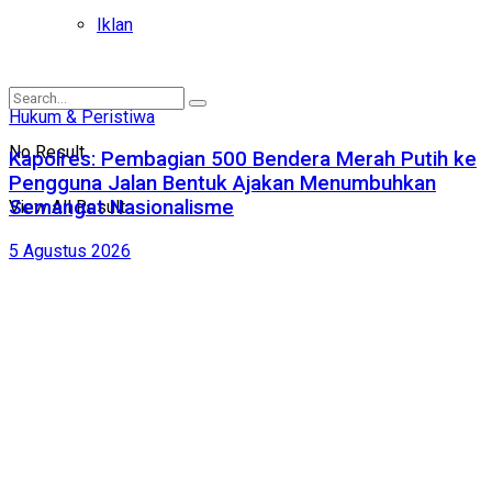
Iklan
Hukum & Peristiwa
No Result
Kapolres: Pembagian 500 Bendera Merah Putih ke
Pengguna Jalan Bentuk Ajakan Menumbuhkan
Semangat Nasionalisme
View All Result
5 Agustus 2026