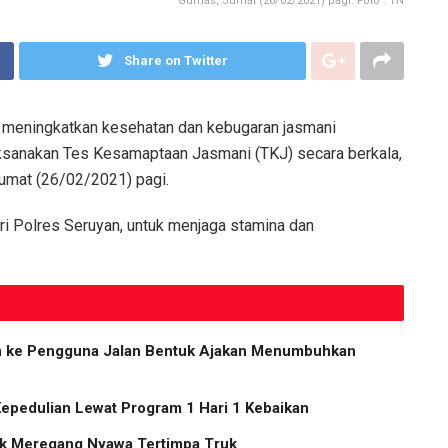
Gumas, Jumat (26/02/2021) pagi. Foto : TN
Share on Twitter
meningkatkan kesehatan dan kebugaran jasmani
ksanakan Tes Kesamaptaan Jasmani (TKJ) secara berkala,
umat (26/02/2021) pagi.
ari Polres Seruyan, untuk menjaga stamina dan
ih ke Pengguna Jalan Bentuk Ajakan Menumbuhkan
Kepedulian Lewat Program 1 Hari 1 Kebaikan
Anak Meregang Nyawa Tertimpa Truk