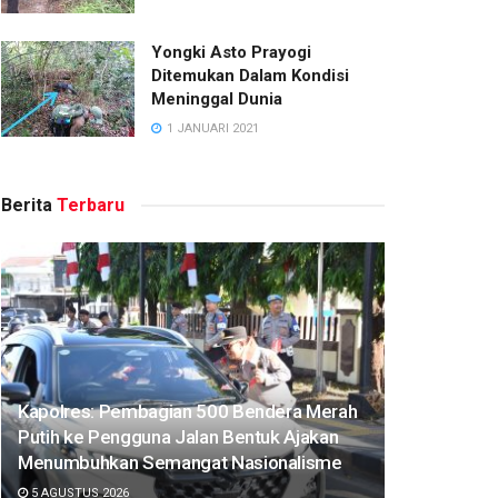
Yongki Asto Prayogi
Ditemukan Dalam Kondisi
Meninggal Dunia
1 JANUARI 2021
Berita
Terbaru
Kapolres: Pembagian 500 Bendera Merah
Putih ke Pengguna Jalan Bentuk Ajakan
Menumbuhkan Semangat Nasionalisme
5 AGUSTUS 2026