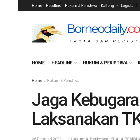
Home
Headline
Hukum & Peristiwa
Kalteng
Legislatif
HOME
HEADLINE
HUKUM & PERISTIWA
Home
Hukum & Peristiwa
Jaga Kebugaran
Laksanakan TK
26 Februari 2021
in
Hukum & Peristiwa
,
KUALA PEMBU