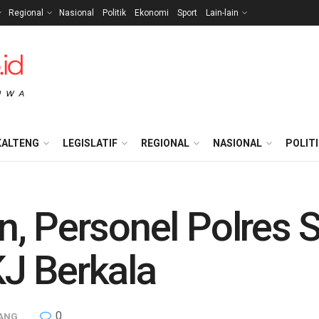
Regional
Nasional
Politik
Ekonomi
Sport
Lain-lain
KALTENG
LEGISLATIF
REGIONAL
NASIONAL
POLIT
, Personel Polres 
J Berkala
0
ANG