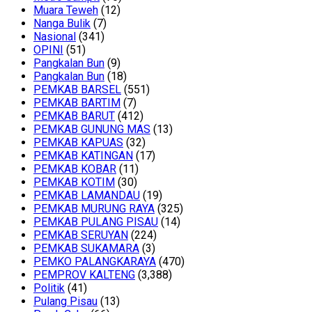
Muara Teweh
(12)
Nanga Bulik
(7)
Nasional
(341)
OPINI
(51)
Pangkalan Bun
(9)
Pangkalan Bun
(18)
PEMKAB BARSEL
(551)
PEMKAB BARTIM
(7)
PEMKAB BARUT
(412)
PEMKAB GUNUNG MAS
(13)
PEMKAB KAPUAS
(32)
PEMKAB KATINGAN
(17)
PEMKAB KOBAR
(11)
PEMKAB KOTIM
(30)
PEMKAB LAMANDAU
(19)
PEMKAB MURUNG RAYA
(325)
PEMKAB PULANG PISAU
(14)
PEMKAB SERUYAN
(224)
PEMKAB SUKAMARA
(3)
PEMKO PALANGKARAYA
(470)
PEMPROV KALTENG
(3,388)
Politik
(41)
Pulang Pisau
(13)