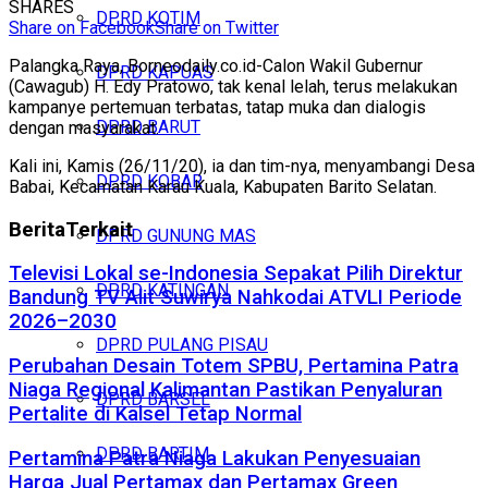
SHARES
DPRD KOTIM
Share on Facebook
Share on Twitter
Palangka Raya, Borneodaily.co.id-Calon Wakil Gubernur
DPRD KAPUAS
(Cawagub) H. Edy Pratowo, tak kenal lelah, terus melakukan
kampanye pertemuan terbatas, tatap muka dan dialogis
DPRD BARUT
dengan masyarakat.
Kali ini, Kamis (26/11/20), ia dan tim-nya, menyambangi Desa
DPRD KOBAR
Babai, Kecamatan Karau Kuala, Kabupaten Barito Selatan.
Berita
Terkait
DPRD GUNUNG MAS
Televisi Lokal se-Indonesia Sepakat Pilih Direktur
DPRD KATINGAN
Bandung TV Alit Suwirya Nahkodai ATVLI Periode
2026–2030
DPRD PULANG PISAU
Perubahan Desain Totem SPBU, Pertamina Patra
Niaga Regional Kalimantan Pastikan Penyaluran
DPRD BARSEL
Pertalite di Kalsel Tetap Normal
DPRD BARTIM
Pertamina Patra Niaga Lakukan Penyesuaian
Harga Jual Pertamax dan Pertamax Green