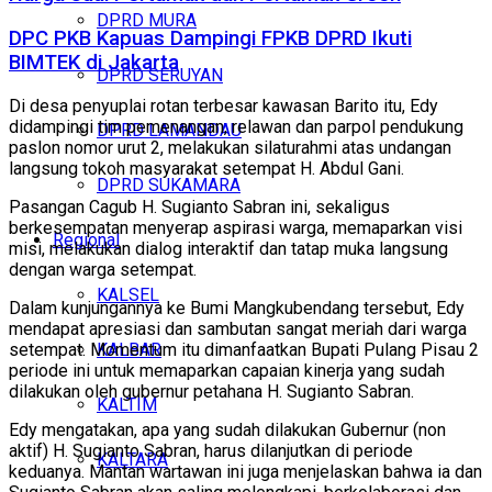
DPRD MURA
DPC PKB Kapuas Dampingi FPKB DPRD Ikuti
BIMTEK di Jakarta
DPRD SERUYAN
Di desa penyuplai rotan terbesar kawasan Barito itu, Edy
didampingi tim pemenangan, relawan dan parpol pendukung
DPRD LAMANDAU
paslon nomor urut 2, melakukan silaturahmi atas undangan
langsung tokoh masyarakat setempat H. Abdul Gani.
DPRD SUKAMARA
Pasangan Cagub H. Sugianto Sabran ini, sekaligus
berkesempatan menyerap aspirasi warga, memaparkan visi
Regional
misi, melakukan dialog interaktif dan tatap muka langsung
dengan warga setempat.
KALSEL
Dalam kunjungannya ke Bumi Mangkubendang tersebut, Edy
mendapat apresiasi dan sambutan sangat meriah dari warga
KALBAR
setempat. Momentum itu dimanfaatkan Bupati Pulang Pisau 2
periode ini untuk memaparkan capaian kinerja yang sudah
dilakukan oleh gubernur petahana H. Sugianto Sabran.
KALTIM
Edy mengatakan, apa yang sudah dilakukan Gubernur (non
aktif) H. Sugianto Sabran, harus dilanjutkan di periode
KALTARA
keduanya. Mantan wartawan ini juga menjelaskan bahwa ia dan