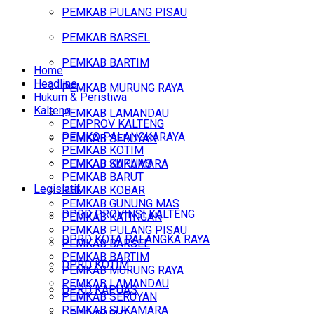
PEMKAB PULANG PISAU
PEMKAB BARSEL
PEMKAB BARTIM
Home
Headline
PEMKAB MURUNG RAYA
Hukum & Peristiwa
Kalteng
PEMKAB LAMANDAU
PEMPROV KALTENG
PEMKO PALANGKARAYA
PEMKAB SERUYAN
PEMKAB KOTIM
PEMKAB SUKAMARA
PEMKAB KAPUAS
PEMKAB BARUT
Legislatif
PEMKAB KOBAR
PEMKAB GUNUNG MAS
DPRD PROVINSI KALTENG
PEMKAB KATINGAN
PEMKAB PULANG PISAU
DPRD KOTA PALANGKA RAYA
PEMKAB BARSEL
PEMKAB BARTIM
DPRD KOTIM
PEMKAB MURUNG RAYA
PEMKAB LAMANDAU
DPRD KAPUAS
PEMKAB SERUYAN
PEMKAB SUKAMARA