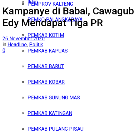
Iklan
PEMPROV KALTENG
Kampanye di Babai, Cawagub
Sabtu, Agustus 8, 2026
PEMKO PALANGKARAYA
Edy Mendapat Tiga PR
PEMKAB KOTIM
26 November 2020
in
Headline
,
Politik
0
PEMKAB KAPUAS
PEMKAB BARUT
PEMKAB KOBAR
PEMKAB GUNUNG MAS
PEMKAB KATINGAN
PEMKAB PULANG PISAU