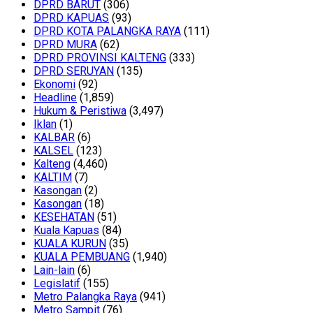
DPRD BARUT
(306)
DPRD KAPUAS
(93)
DPRD KOTA PALANGKA RAYA
(111)
DPRD MURA
(62)
DPRD PROVINSI KALTENG
(333)
DPRD SERUYAN
(135)
Ekonomi
(92)
Headline
(1,859)
Hukum & Peristiwa
(3,497)
Iklan
(1)
KALBAR
(6)
KALSEL
(123)
Kalteng
(4,460)
KALTIM
(7)
Kasongan
(2)
Kasongan
(18)
KESEHATAN
(51)
Kuala Kapuas
(84)
KUALA KURUN
(35)
KUALA PEMBUANG
(1,940)
Lain-lain
(6)
Legislatif
(155)
Metro Palangka Raya
(941)
Metro Sampit
(76)