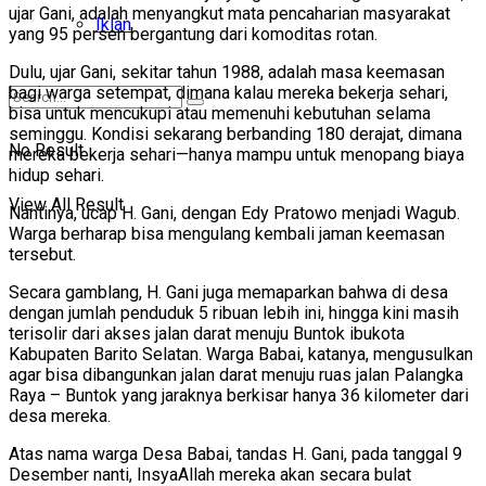
ujar Gani, adalah menyangkut mata pencaharian masyarakat
Iklan
yang 95 persen bergantung dari komoditas rotan.
Dulu, ujar Gani, sekitar tahun 1988, adalah masa keemasan
bagi warga setempat, dimana kalau mereka bekerja sehari,
bisa untuk mencukupi atau memenuhi kebutuhan selama
seminggu. Kondisi sekarang berbanding 180 derajat, dimana
No Result
mereka bekerja sehari—hanya mampu untuk menopang biaya
hidup sehari.
View All Result
Nantinya, ucap H. Gani, dengan Edy Pratowo menjadi Wagub.
Warga berharap bisa mengulang kembali jaman keemasan
tersebut.
Secara gamblang, H. Gani juga memaparkan bahwa di desa
dengan jumlah penduduk 5 ribuan lebih ini, hingga kini masih
terisolir dari akses jalan darat menuju Buntok ibukota
Kabupaten Barito Selatan. Warga Babai, katanya, mengusulkan
agar bisa dibangunkan jalan darat menuju ruas jalan Palangka
Raya – Buntok yang jaraknya berkisar hanya 36 kilometer dari
desa mereka.
Atas nama warga Desa Babai, tandas H. Gani, pada tanggal 9
Desember nanti, InsyaAllah mereka akan secara bulat