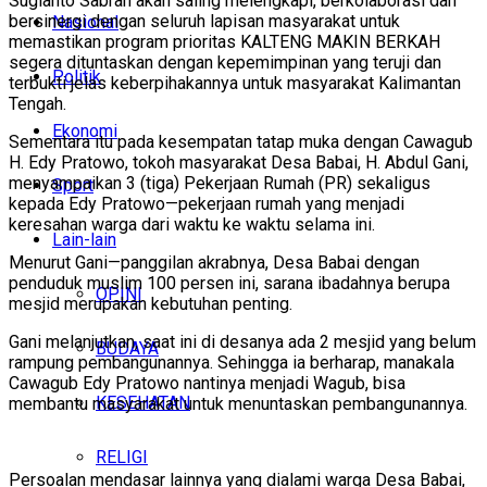
Sugianto Sabran akan saling melengkapi, berkolaborasi dan
bersinergi dengan seluruh lapisan masyarakat untuk
Nasional
memastikan program prioritas KALTENG MAKIN BERKAH
segera dituntaskan dengan kepemimpinan yang teruji dan
Politik
terbukti jelas keberpihakannya untuk masyarakat Kalimantan
Tengah.
Ekonomi
Sementara itu pada kesempatan tatap muka dengan Cawagub
H. Edy Pratowo, tokoh masyarakat Desa Babai, H. Abdul Gani,
menyampaikan 3 (tiga) Pekerjaan Rumah (PR) sekaligus
Sport
kepada Edy Pratowo—pekerjaan rumah yang menjadi
keresahan warga dari waktu ke waktu selama ini.
Lain-lain
Menurut Gani—panggilan akrabnya, Desa Babai dengan
penduduk muslim 100 persen ini, sarana ibadahnya berupa
OPINI
mesjid merupakan kebutuhan penting.
Gani melanjutkan, saat ini di desanya ada 2 mesjid yang belum
BUDAYA
rampung pembangunannya. Sehingga ia berharap, manakala
Cawagub Edy Pratowo nantinya menjadi Wagub, bisa
KESEHATAN
membantu masyarakat untuk menuntaskan pembangunannya.
RELIGI
Persoalan mendasar lainnya yang dialami warga Desa Babai,