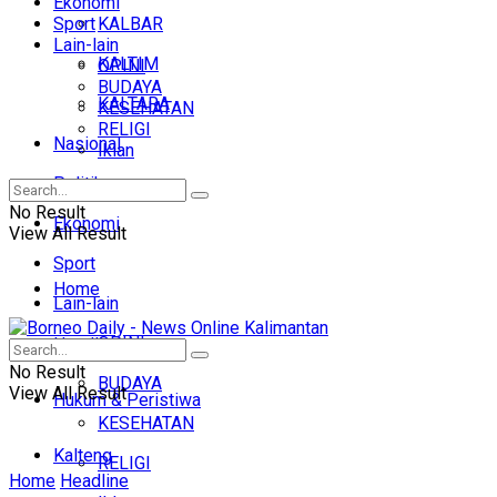
Ekonomi
Sport
KALBAR
Lain-lain
KALTIM
OPINI
BUDAYA
KALTARA
KESEHATAN
RELIGI
Nasional
Iklan
Politik
No Result
Ekonomi
View All Result
Sport
Home
Lain-lain
OPINI
Headline
No Result
BUDAYA
View All Result
Hukum & Peristiwa
KESEHATAN
Kalteng
RELIGI
Home
Headline