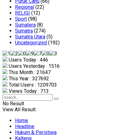
Puruk Cahu
(66)
Regional
(22)
RELIGI
(12)
Sport
(98)
Sumatera
(8)
Sumatra
(274)
Sumatra Utara
(5)
Uncategorized
(192)
Users Today : 446
Users Yesterday : 1516
This Month : 21647
This Year : 327692
Total Users : 1209703
Views Today : 713
No Result
View All Result
Home
Headline
Hukum & Peristiwa
Kalteng