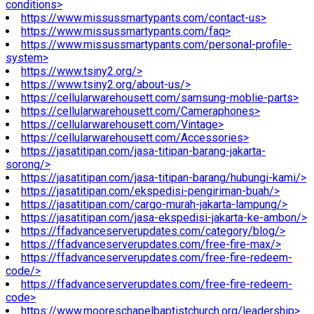
conditions>
https://www.missussmartypants.com/contact-us>
https://www.missussmartypants.com/faq>
https://www.missussmartypants.com/personal-profile-
system>
https://www.tsiny2.org/>
https://www.tsiny2.org/about-us/>
https://cellularwarehousett.com/samsung-moblie-parts>
https://cellularwarehousett.com/Cameraphones>
https://cellularwarehousett.com/Vintage>
https://cellularwarehousett.com/Accessories>
https://jasatitipan.com/jasa-titipan-barang-jakarta-
sorong/>
https://jasatitipan.com/jasa-titipan-barang/hubungi-kami/>
https://jasatitipan.com/ekspedisi-pengiriman-buah/>
https://jasatitipan.com/cargo-murah-jakarta-lampung/>
https://jasatitipan.com/jasa-ekspedisi-jakarta-ke-ambon/>
https://ffadvanceserverupdates.com/category/blog/>
https://ffadvanceserverupdates.com/free-fire-max/>
https://ffadvanceserverupdates.com/free-fire-redeem-
code/>
https://ffadvanceserverupdates.com/free-fire-redeem-
code>
https://www.mooreschapelbaptistchurch.org/leadership>