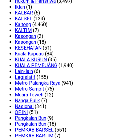
Hukum & Peristiwa
(3,497)
Iklan
(1)
KALBAR
(6)
KALSEL
(123)
Kalteng
(4,460)
KALTIM
(7)
Kasongan
(2)
Kasongan
(18)
KESEHATAN
(51)
Kuala Kapuas
(84)
KUALA KURUN
(35)
KUALA PEMBUANG
(1,940)
Lain-lain
(6)
Legislatif
(155)
Metro Palangka Raya
(941)
Metro Sampit
(76)
Muara Teweh
(12)
Nanga Bulik
(7)
Nasional
(341)
OPINI
(51)
Pangkalan Bun
(9)
Pangkalan Bun
(18)
PEMKAB BARSEL
(551)
PEMKAB BARTIM
(7)