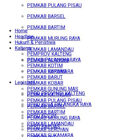
PEMKAB PULANG PISAU
PEMKAB BARSEL
PEMKAB BARTIM
Home
Headline
PEMKAB MURUNG RAYA
Hukum & Peristiwa
Kalteng
PEMKAB LAMANDAU
PEMPROV KALTENG
PEMKO PALANGKARAYA
PEMKAB SERUYAN
PEMKAB KOTIM
PEMKAB SUKAMARA
PEMKAB KAPUAS
PEMKAB BARUT
Legislatif
PEMKAB KOBAR
PEMKAB GUNUNG MAS
DPRD PROVINSI KALTENG
PEMKAB KATINGAN
PEMKAB PULANG PISAU
DPRD KOTA PALANGKA RAYA
PEMKAB BARSEL
PEMKAB BARTIM
DPRD KOTIM
PEMKAB MURUNG RAYA
PEMKAB LAMANDAU
DPRD KAPUAS
PEMKAB SERUYAN
PEMKAB SUKAMARA