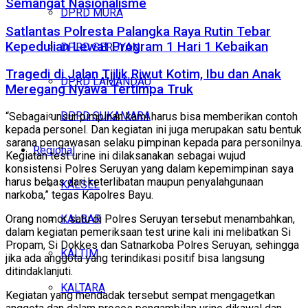
Semangat Nasionalisme
DPRD MURA
Satlantas Polresta Palangka Raya Rutin Tebar
Kepedulian Lewat Program 1 Hari 1 Kebaikan
DPRD SERUYAN
Tragedi di Jalan Tjilik Riwut Kotim, Ibu dan Anak
DPRD LAMANDAU
Meregang Nyawa Tertimpa Truk
DPRD SUKAMARA
“Sebagai unsur pimpinan kami harus bisa memberikan contoh
kepada personel. Dan kegiatan ini juga merupakan satu bentuk
sarana pengawasan selaku pimpinan kepada para personilnya.
Regional
Kegiatan test urine ini dilaksanakan sebagai wujud
konsistensi Polres Seruyan yang dalam kepemimpinan saya
harus bebas dari keterlibatan maupun penyalahgunaan
KALSEL
narkoba,” tegas Kapolres Bayu.
KALBAR
Orang nomor satu di Polres Seruyan tersebut menambahkan,
dalam kegiatan pemeriksaan test urine kali ini melibatkan Si
Propam, Si Dokkes dan Satnarkoba Polres Seruyan, sehingga
KALTIM
jika ada anggota yang terindikasi positif bisa langsung
ditindaklanjuti.
KALTARA
Kegiatan yang mendadak tersebut sempat mengagetkan