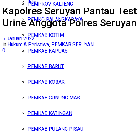
Iklan
PEMPROV KALTENG
Kapolres Seruyan Pantau Test
Minggu, Agustus 9, 2026
PEMKO PALANGKARAYA
Urine Anggota Polres Seruyan
PEMKAB KOTIM
5 Januari 2022
in
Hukum & Peristiwa
,
PEMKAB SERUYAN
0
PEMKAB KAPUAS
PEMKAB BARUT
PEMKAB KOBAR
PEMKAB GUNUNG MAS
PEMKAB KATINGAN
PEMKAB PULANG PISAU