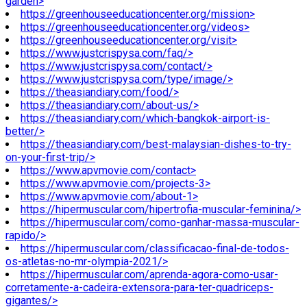
garden>
https://greenhouseeducationcenter.org/mission>
https://greenhouseeducationcenter.org/videos>
https://greenhouseeducationcenter.org/visit>
https://www.justcrispysa.com/faq/>
https://www.justcrispysa.com/contact/>
https://www.justcrispysa.com/type/image/>
https://theasiandiary.com/food/>
https://theasiandiary.com/about-us/>
https://theasiandiary.com/which-bangkok-airport-is-
better/>
https://theasiandiary.com/best-malaysian-dishes-to-try-
on-your-first-trip/>
https://www.apvmovie.com/contact>
https://www.apvmovie.com/projects-3>
https://www.apvmovie.com/about-1>
https://hipermuscular.com/hipertrofia-muscular-feminina/>
https://hipermuscular.com/como-ganhar-massa-muscular-
rapido/>
https://hipermuscular.com/classificacao-final-de-todos-
os-atletas-no-mr-olympia-2021/>
https://hipermuscular.com/aprenda-agora-como-usar-
corretamente-a-cadeira-extensora-para-ter-quadriceps-
gigantes/>