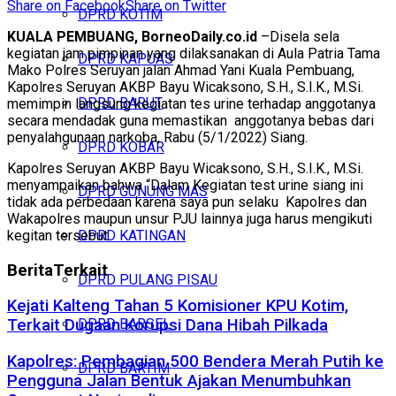
Share on Facebook
Share on Twitter
DPRD KOTIM
KUALA PEMBUANG, BorneoDaily.co.id
–Disela sela
kegiatan jam pimpinan yang dilaksanakan di Aula Patria Tama
DPRD KAPUAS
Mako Polres Seruyan jalan Ahmad Yani Kuala Pembuang,
Kapolres Seruyan AKBP Bayu Wicaksono, S.H., S.I.K., M.Si.
DPRD BARUT
memimpin langsung kegiatan tes urine terhadap anggotanya
secara mendadak guna memastikan anggotanya bebas dari
penyalahgunaan narkoba, Rabu (5/1/2022) Siang.
DPRD KOBAR
Kapolres Seruyan AKBP Bayu Wicaksono, S.H., S.I.K., M.Si.
menyampaikan bahwa “Dalam Kegiatan test urine siang ini
DPRD GUNUNG MAS
tidak ada perbedaan karena saya pun selaku Kapolres dan
Wakapolres maupun unsur PJU lainnya juga harus mengikuti
kegitan tersebut.
DPRD KATINGAN
Berita
Terkait
DPRD PULANG PISAU
Kejati Kalteng Tahan 5 Komisioner KPU Kotim,
DPRD BARSEL
Terkait Dugaan Korupsi Dana Hibah Pilkada
Kapolres: Pembagian 500 Bendera Merah Putih ke
DPRD BARTIM
Pengguna Jalan Bentuk Ajakan Menumbuhkan