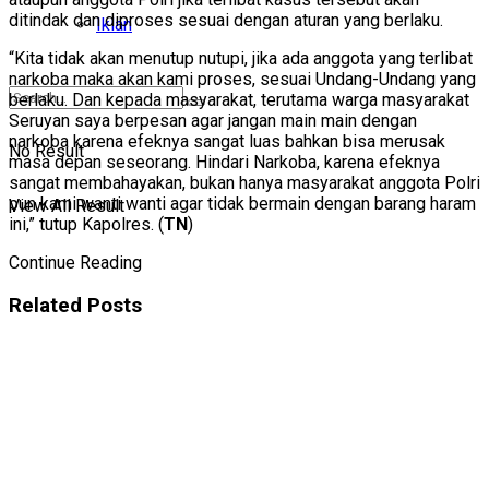
ditindak dan diproses sesuai dengan aturan yang berlaku.
Iklan
“Kita tidak akan menutup nutupi, jika ada anggota yang terlibat
narkoba maka akan kami proses, sesuai Undang-Undang yang
berlaku. Dan kepada masyarakat, terutama warga masyarakat
Seruyan saya berpesan agar jangan main main dengan
narkoba karena efeknya sangat luas bahkan bisa merusak
No Result
masa depan seseorang. Hindari Narkoba, karena efeknya
sangat membahayakan, bukan hanya masyarakat anggota Polri
pun kami wanti wanti agar tidak bermain dengan barang haram
View All Result
ini,” tutup Kapolres. (
TN
)
Continue Reading
Related
Posts