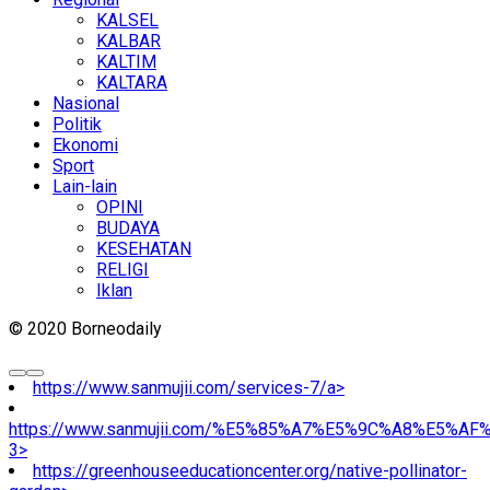
KALSEL
KALBAR
KALTIM
KALTARA
Nasional
Politik
Ekonomi
Sport
Lain-lain
OPINI
BUDAYA
KESEHATAN
RELIGI
Iklan
© 2020 Borneodaily
https://www.sanmujii.com/services-7/a>
https://www.sanmujii.com/%E5%85%A7%E5%9C%A8%E5%A
3>
https://greenhouseeducationcenter.org/native-pollinator-