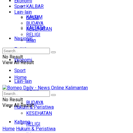
Ekonomi
Sport
KALBAR
Lain-lain
KALTIM
OPINI
BUDAYA
KALTARA
KESEHATAN
RELIGI
Nasional
Iklan
Politik
No Result
Ekonomi
View All Result
Sport
Home
Lain-lain
OPINI
Headline
No Result
BUDAYA
View All Result
Hukum & Peristiwa
KESEHATAN
Kalteng
RELIGI
Home
Hukum & Peristiwa