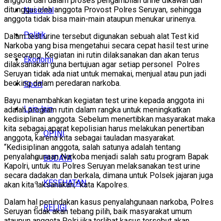
anggota dan dalam proses pengambilan urine dikawal dan
ditunggui oleh anggota Provost Polres Seruyan, sehingga
Nasional
anggota tidak bisa main-main ataupun menukar urinenya.
Politik
Dalam test urine tersebut digunakan sebuah alat Test kid
Narkoba yang bisa mengetahui secara cepat hasil test urine
seseorang. Kegiatan ini rutin dilaksanakan dan akan terus
Ekonomi
dilaksanakan guna bertujuan agar setiap personel Polres
Seruyan tidak ada niat untuk memakai, menjual atau pun jadi
becking dalam peredaran narkoba.
Sport
Bayu menambahkan kegiatan test urine kepada anggota ini
Lain-lain
adalah program rutin dalam rangka untuk meningkatkan
kedisiplinan anggota. Sebelum menertibkan masyarakat maka
kita sebagai aparat kepolisian harus melakukan penertiban
OPINI
anggota, karena kita sebagai tauladan masyarakat.
“Kedisiplinan anggota, salah satunya adalah tentang
penyalahgunaan Narkoba menjadi salah satu program Bapak
BUDAYA
Kapolri, untuk itu Polres Seruyan melaksanakan test urine
secara dadakan dan berkala, dimana untuk Polsek jajaran juga
KESEHATAN
akan kita laksanakan,” kata Kapolres.
Dalam hal penindakan kasus penyalahgunaan narkoba, Polres
RELIGI
Seruyan tidak akan tebang pilih, baik masyarakat umum
ataupun anggota Polri jika terlibat kasus tersebut akan