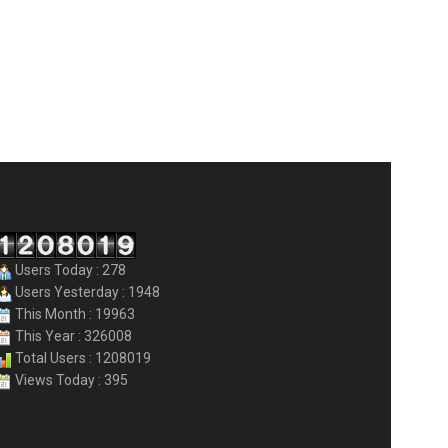
Users Today : 278
Users Yesterday : 1948
This Month : 19963
This Year : 326008
Total Users : 1208019
Views Today : 395