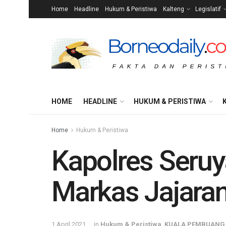
Home
Headline
Hukum & Peristiwa
Kalteng
Legislatif
HOME
HEADLINE
HUKUM & PERISTIWA
Home
Hukum & Peristiwa
Kapolres Seru
Markas Jajara
1 April 2021
in
Hukum & Peristiwa
,
KUALA PEMBUANG