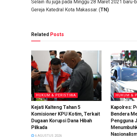
Selain itu juga pada Minggu 28 Maret 2021 baru-bar
Gereja Katedral Kota Makassar. (
TN)
Related
Posts
HUKUM & PERISTIWA
HUKUM & P
Kejati Kalteng Tahan 5
Kapolres: 
Komisioner KPU Kotim, Terkait
Bendera Me
Dugaan Korupsi Dana Hibah
Pengguna J
Pilkada
Menumbuhk
Nasionalis
6 AGUSTUS 2026