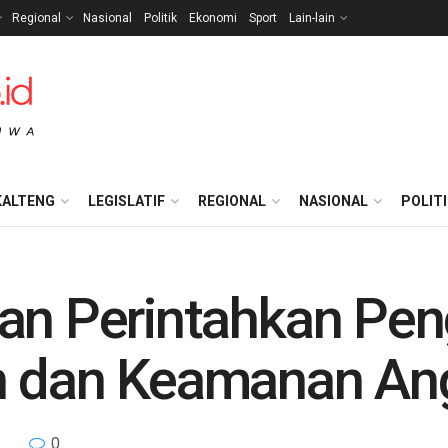
Regional
Nasional
Politik
Ekonomi
Sport
Lain-lain
KALTENG
LEGISLATIF
REGIONAL
NASIONAL
POLIT
yan Perintahkan P
n dan Keamanan Ang
0