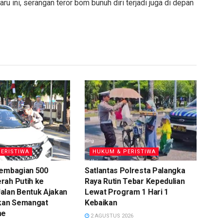
u ini, serangan teror bom bunuh diri terjadi juga di depan
ERISTIWA
HUKUM & PERISTIWA
Pembagian 500
Satlantas Polresta Palangka
rah Putih ke
Raya Rutin Tebar Kepedulian
alan Bentuk Ajakan
Lewat Program 1 Hari 1
an Semangat
Kebaikan
me
2 AGUSTUS 2026