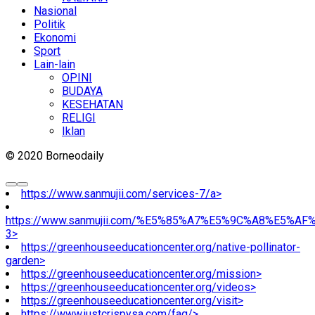
Nasional
Politik
Ekonomi
Sport
Lain-lain
OPINI
BUDAYA
KESEHATAN
RELIGI
Iklan
© 2020 Borneodaily
https://www.sanmujii.com/services-7/a>
https://www.sanmujii.com/%E5%85%A7%E5%9C%A8%E5%A
3>
https://greenhouseeducationcenter.org/native-pollinator-
garden>
https://greenhouseeducationcenter.org/mission>
https://greenhouseeducationcenter.org/videos>
https://greenhouseeducationcenter.org/visit>
https://www.justcrispysa.com/faq/>