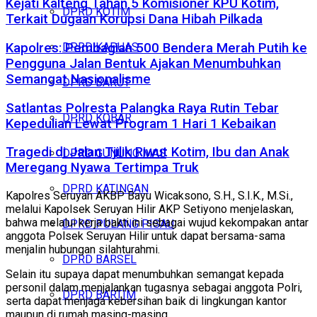
Kejati Kalteng Tahan 5 Komisioner KPU Kotim,
DPRD KOTIM
Terkait Dugaan Korupsi Dana Hibah Pilkada
DPRD KAPUAS
Kapolres: Pembagian 500 Bendera Merah Putih ke
Pengguna Jalan Bentuk Ajakan Menumbuhkan
Semangat Nasionalisme
DPRD BARUT
Satlantas Polresta Palangka Raya Rutin Tebar
DPRD KOBAR
Kepedulian Lewat Program 1 Hari 1 Kebaikan
Tragedi di Jalan Tjilik Riwut Kotim, Ibu dan Anak
DPRD GUNUNG MAS
Meregang Nyawa Tertimpa Truk
DPRD KATINGAN
Kapolres Seruyan AKBP Bayu Wicaksono, S.H., S.I.K., M.Si.,
melalui Kapolsek Seruyan Hilir AKP Setiyono menjelaskan,
bahwa melalui kerja bakti ini sebagai wujud kekompakan antar
DPRD PULANG PISAU
anggota Polsek Seruyan Hilir untuk dapat bersama-sama
menjalin hubungan silahturahmi.
DPRD BARSEL
Selain itu supaya dapat menumbuhkan semangat kepada
personil dalam menjalankan tugasnya sebagai anggota Polri,
DPRD BARTIM
serta dapat menjaga kebersihan baik di lingkungan kantor
maupun di rumah masing-masing.