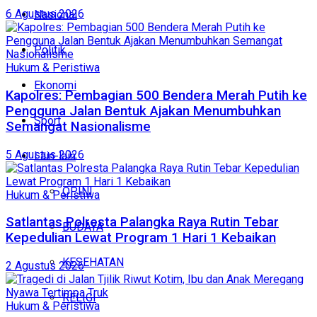
6 Agustus 2026
Nasional
Politik
Hukum & Peristiwa
Ekonomi
Kapolres: Pembagian 500 Bendera Merah Putih ke
Pengguna Jalan Bentuk Ajakan Menumbuhkan
Sport
Semangat Nasionalisme
5 Agustus 2026
Lain-lain
OPINI
Hukum & Peristiwa
Satlantas Polresta Palangka Raya Rutin Tebar
BUDAYA
Kepedulian Lewat Program 1 Hari 1 Kebaikan
KESEHATAN
2 Agustus 2026
RELIGI
Hukum & Peristiwa