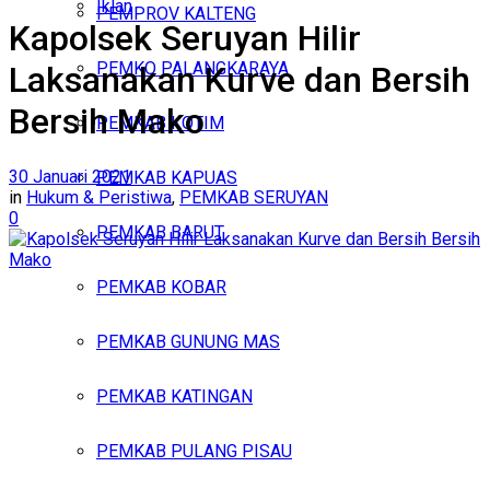
Iklan
PEMPROV KALTENG
Kapolsek Seruyan Hilir
Sabtu, Agustus 8, 2026
PEMKO PALANGKARAYA
Laksanakan Kurve dan Bersih
Bersih Mako
PEMKAB KOTIM
30 Januari 2021
PEMKAB KAPUAS
in
Hukum & Peristiwa
,
PEMKAB SERUYAN
0
PEMKAB BARUT
PEMKAB KOBAR
PEMKAB GUNUNG MAS
PEMKAB KATINGAN
PEMKAB PULANG PISAU