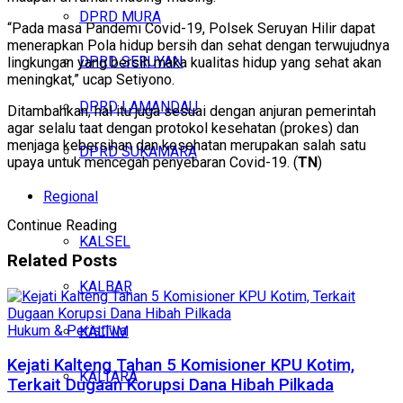
DPRD MURA
“Pada masa Pandemi Covid-19, Polsek Seruyan Hilir dapat
menerapkan Pola hidup bersih dan sehat dengan terwujudnya
DPRD SERUYAN
lingkungan yang bersih maka kualitas hidup yang sehat akan
meningkat,” ucap Setiyono.
DPRD LAMANDAU
Ditambahkan, hal itu juga sesuai dengan anjuran pemerintah
agar selalu taat dengan protokol kesehatan (prokes) dan
menjaga kebersihan dan kesehatan merupakan salah satu
DPRD SUKAMARA
upaya untuk mencegah penyebaran Covid-19. (
TN
)
Regional
Continue Reading
KALSEL
Related
Posts
KALBAR
Hukum & Peristiwa
KALTIM
Kejati Kalteng Tahan 5 Komisioner KPU Kotim,
KALTARA
Terkait Dugaan Korupsi Dana Hibah Pilkada