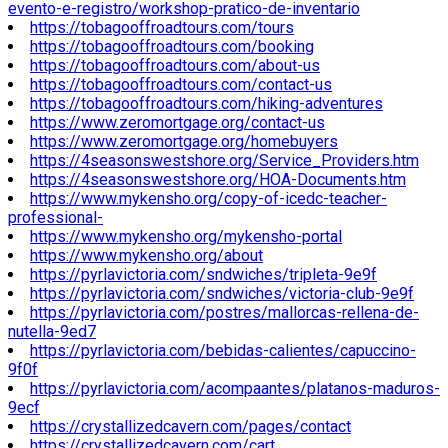
evento-e-registro/workshop-pratico-de-inventario
https://tobagooffroadtours.com/tours
https://tobagooffroadtours.com/booking
https://tobagooffroadtours.com/about-us
https://tobagooffroadtours.com/contact-us
https://tobagooffroadtours.com/hiking-adventures
https://www.zeromortgage.org/contact-us
https://www.zeromortgage.org/homebuyers
https://4seasonswestshore.org/Service_Providers.htm
https://4seasonswestshore.org/HOA-Documents.htm
https://www.mykensho.org/copy-of-icedc-teacher-
professional-
https://www.mykensho.org/mykensho-portal
https://www.mykensho.org/about
https://pyrlavictoria.com/sndwiches/tripleta-9e9f
https://pyrlavictoria.com/sndwiches/victoria-club-9e9f
https://pyrlavictoria.com/postres/mallorcas-rellena-de-
nutella-9ed7
https://pyrlavictoria.com/bebidas-calientes/capuccino-
9f0f
https://pyrlavictoria.com/acompaantes/platanos-maduros-
9ecf
https://crystallizedcavern.com/pages/contact
https://crystallizedcavern.com/cart