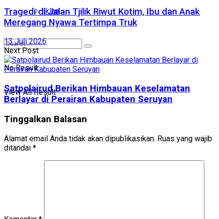
Tragedi di Jalan Tjilik Riwut Kotim, Ibu dan Anak
Iklan
Meregang Nyawa Tertimpa Truk
13 Juli 2026
Next Post
No Result
Satpolairud Berikan Himbauan Keselamatan
View All Result
Berlayar di Perairan Kabupaten Seruyan
Tinggalkan Balasan
Alamat email Anda tidak akan dipublikasikan.
Ruas yang wajib
ditandai
*