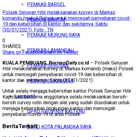
PEMKAB BARSEL
Polsek Seruyan Hilir melaksanakan korvey di Markas
komando (mako) Polsek untuk mencegah penyebaran covid-
PEMKAB BARTIM
19 dan kebersihan di kantor dan sekitarnya, Sabtu
(30/01/2021). Foto : TN
PEMKAB MURUNG RAYA
0
SHARES
PEMKAB LAMANDAU
Share on Facebook
Share on Twitter
KUALA PEMBUANG, BorneoDaily.co.id
– Polsek Seruyan
PEMKAB SERUYAN
Hilir melaksanakan korvey di Markas komando (mako) Polsek
untuk mencegah penyebaran covid-19 dan kebersihan di
kantor dan sekitarnya, Sabtu (30/01/2021).
PEMKAB SUKAMARA
Untuk selalu menjaga kebersihan kantor Polsek Seruyan Hilir
Legislatif
Kapolsek bersama anggotanya selalu melaksankan bersih-
bersih curvey rutin dengan alat yang sudah disediakan untuk
menjaga kebersihan lingkungan kantor dan mencegah
DPRD PROVINSI KALTENG
penyebaran Covid-19 di area Polsek.
Berita
Terkait
DPRD KOTA PALANGKA RAYA