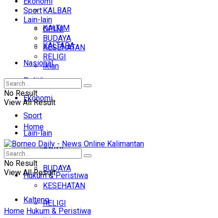
Ekonomi
Sport
KALBAR
Lain-lain
KALTIM
OPINI
BUDAYA
KALTARA
KESEHATAN
RELIGI
Nasional
Iklan
Politik
No Result
Ekonomi
View All Result
Sport
Home
Lain-lain
OPINI
Headline
No Result
BUDAYA
View All Result
Hukum & Peristiwa
KESEHATAN
Kalteng
RELIGI
Home
Hukum & Peristiwa