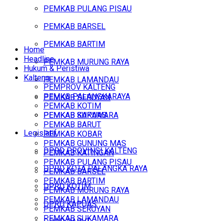
PEMKAB PULANG PISAU
PEMKAB BARSEL
PEMKAB BARTIM
Home
Headline
PEMKAB MURUNG RAYA
Hukum & Peristiwa
Kalteng
PEMKAB LAMANDAU
PEMPROV KALTENG
PEMKO PALANGKARAYA
PEMKAB SERUYAN
PEMKAB KOTIM
PEMKAB SUKAMARA
PEMKAB KAPUAS
PEMKAB BARUT
Legislatif
PEMKAB KOBAR
PEMKAB GUNUNG MAS
DPRD PROVINSI KALTENG
PEMKAB KATINGAN
PEMKAB PULANG PISAU
DPRD KOTA PALANGKA RAYA
PEMKAB BARSEL
PEMKAB BARTIM
DPRD KOTIM
PEMKAB MURUNG RAYA
PEMKAB LAMANDAU
DPRD KAPUAS
PEMKAB SERUYAN
PEMKAB SUKAMARA