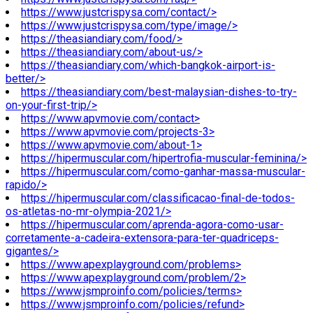
https://www.justcrispysa.com/contact/>
https://www.justcrispysa.com/type/image/>
https://theasiandiary.com/food/>
https://theasiandiary.com/about-us/>
https://theasiandiary.com/which-bangkok-airport-is-
better/>
https://theasiandiary.com/best-malaysian-dishes-to-try-
on-your-first-trip/>
https://www.apvmovie.com/contact>
https://www.apvmovie.com/projects-3>
https://www.apvmovie.com/about-1>
https://hipermuscular.com/hipertrofia-muscular-feminina/>
https://hipermuscular.com/como-ganhar-massa-muscular-
rapido/>
https://hipermuscular.com/classificacao-final-de-todos-
os-atletas-no-mr-olympia-2021/>
https://hipermuscular.com/aprenda-agora-como-usar-
corretamente-a-cadeira-extensora-para-ter-quadriceps-
gigantes/>
https://www.apexplayground.com/problems>
https://www.apexplayground.com/problem/2>
https://www.jsmproinfo.com/policies/terms>
https://www.jsmproinfo.com/policies/refund>