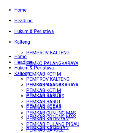
Home
Headline
Hukum & Peristiwa
Kalteng
PEMPROV KALTENG
Home
Headline
PEMKO PALANGKARAYA
Hukum & Peristiwa
Kalteng
PEMKAB KOTIM
PEMPROV KALTENG
PEMKAB KAPUAS
PEMKO PALANGKARAYA
PEMKAB KOTIM
PEMKAB BARUT
PEMKAB KAPUAS
PEMKAB BARUT
PEMKAB KOBAR
PEMKAB KOBAR
PEMKAB GUNUNG MAS
PEMKAB GUNUNG MAS
PEMKAB KATINGAN
PEMKAB PULANG PISAU
PEMKAB KATINGAN
PEMKAB BARSEL