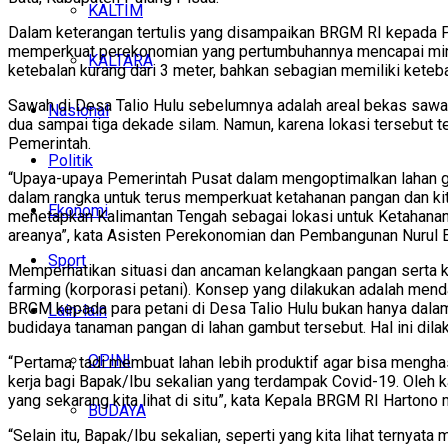
KALTIM
Dalam keterangan tertulis yang disampaikan BRGM RI kepada Pe
memperkuat perekonomian yang pertumbuhannya mencapai minus 
KALTARA
ketebalan kurang dari 3 meter, bahkan sebagian memiliki keteb
Sawah di Desa Talio Hulu sebelumnya adalah areal bekas sawa
Nasional
dua sampai tiga dekade silam. Namun, karena lokasi tersebut te
Pemerintah.
Politik
“Upaya-upaya Pemerintah Pusat dalam mengoptimalkan lahan gamb
dalam rangka untuk terus memperkuat ketahanan pangan dan kita
Ekonomi
menetapkan Kalimantan Tengah sebagai lokasi untuk Ketahanan Pa
areanya”, kata Asisten Perekonomian dan Pembangunan Nurul E
Sport
Memperhatikan situasi dan ancaman kelangkaan pangan serta 
farming (korporasi petani). Konsep yang dilakukan adalah me
BRGM kepada para petani di Desa Talio Hulu bukan hanya dalam
Lain-lain
budidaya tanaman pangan di lahan gambut tersebut. Hal ini dil
OPINI
“Pertama, tadi membuat lahan lebih produktif agar bisa meng
kerja bagi Bapak/Ibu sekalian yang terdampak Covid-19. Oleh ka
yang sekarang kita lihat di situ”, kata Kepala BRGM RI Harto
BUDAYA
“Selain itu, Bapak/Ibu sekalian, seperti yang kita lihat ternyata