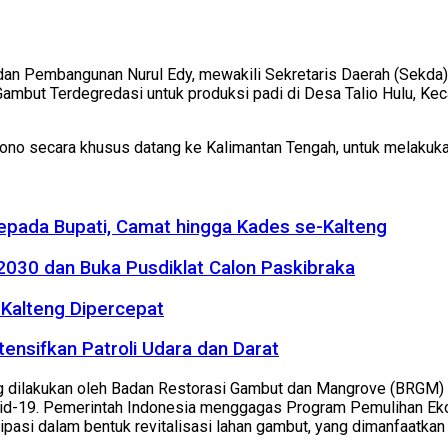
n Pembangunan Nurul Edy, mewakili Sekretaris Daerah (Sekda) 
mbut Terdegredasi untuk produksi padi di Desa Talio Hulu, Ke
o secara khusus datang ke Kalimantan Tengah, untuk melakukan
kepada Bupati, Camat hingga Kades se-Kalteng
2030 dan Buka Pusdiklat Calon Paskibraka
Kalteng Dipercepat
tensifkan Patroli Udara dan Darat
dilakukan oleh Badan Restorasi Gambut dan Mangrove (BRGM) RI
d-19. Pemerintah Indonesia menggagas Program Pemulihan Ekon
ipasi dalam bentuk revitalisasi lahan gambut, yang dimanfaatkan