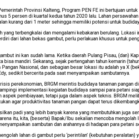
merintah Provinsi Kalteng, Program PEN FE ini bertujuan untuk
5 persen di kuartal kedua tahun 2020 lalu. Lahan persawahan 
alan kurang dari 1 meter sehingga memiliki potensi untuk budid
h yang terbengkalai dan mengalami kebakaran berulang. Lokasi 
rdiri dari lahan bekas gambut, perlu perlakuan khusus untuk peng
ut ini kan sudah lama. Ketika daerah Pulang Pisau, (dan) Kapuas
 bisa mandiri. Sekarang, sejak pertengahan tahun kemarin (tahun
ngan Nasional, dan sebagian besar lokasi itu adalah ya X (bekas)
dy, sedikit bercerita pada saat menyampaikan sambutannya.
krisis perekonomian, BRGM merintis budidaya tanaman pangan d
ndampingi implementasi kegiatan budidaya sampai para petani s
 aspek pembiayaan, tetapi juga dalam aspek teknis. BRGM melib
akukan agar produktivitas tanaman pangan dapat terus dikembangk
hasilkan padi yang lebih banyak karena yang membutuhkan juga
rena itu, kita, (beserta) Bapak/Ibu sekalian mencoba mengolah l
no menyampaikan sambutan dan arahannya di hadapan para petani 
 mengolah lahan di gambut perlu ‘perintilan’ (kebutuhan peralatan)