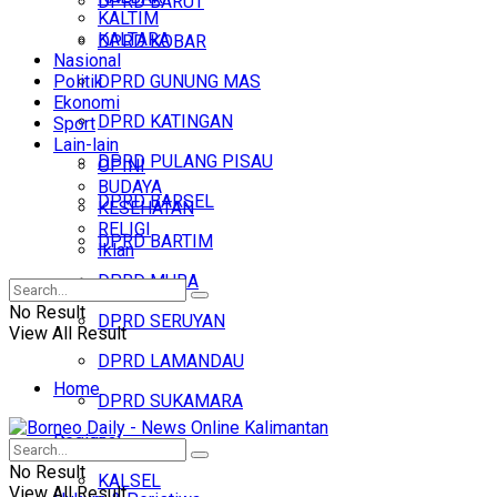
DPRD BARUT
KALTIM
KALTARA
DPRD KOBAR
Nasional
Politik
DPRD GUNUNG MAS
Ekonomi
DPRD KATINGAN
Sport
Lain-lain
DPRD PULANG PISAU
OPINI
BUDAYA
DPRD BARSEL
KESEHATAN
RELIGI
DPRD BARTIM
Iklan
DPRD MURA
No Result
DPRD SERUYAN
View All Result
DPRD LAMANDAU
Home
DPRD SUKAMARA
Regional
Headline
No Result
KALSEL
View All Result