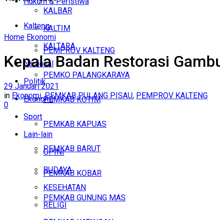
Hukum & Peristiwa
KALBAR
Kalteng
KALTIM
Home
Ekonomi
KALTARA
PEMPROV KALTENG
Kepala Badan Restorasi Gambu
Nasional
PEMKO PALANGKARAYA
Politik
29 Januari 2021
in
Ekonomi
,
PEMKAB PULANG PISAU
,
PEMPROV KALTENG
Ekonomi
PEMKAB KOTIM
0
Sport
PEMKAB KAPUAS
Lain-lain
PEMKAB BARUT
OPINI
BUDAYA
PEMKAB KOBAR
KESEHATAN
PEMKAB GUNUNG MAS
RELIGI