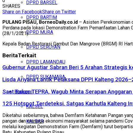
0
DPRD BARSEL
SHARES
Share on Facebook
Share on Twitter
DPRD BARTIM
PULANG PISAU, BorneoDaily.co.id
– Asisten Perekonomian da
Perdana pada lokasi Demonstration Farm Pemanfaatan Lahan Ga
DPRD MURA
(28/1/2021).
Kepala Badan Restorasi Gambut Dan Mangrove (BRGM) RI Harton
DPRD SERUYAN
Berita
Terkait
DPRD LAMANDAU
Gubernur Agustiar Sabran Beri 5 Arahan Strategis 
DPRD SUKAMARA
Lisda Ariyana Lantik Pelaksana DPPI Kalteng 2026–
Saat Rakor TEPRA, Wagub Minta Serapan Anggaran 
Regional
125 Hotspot Terdeteksi, Satgas Karhutla Kalteng In
KALSEL
Diketahui sebelumnya, bahwa Demfarm Ketahanan Pangan yang 
pangan dan menjaga ekonomi masyarakat selama pandemi Covi
KALBAR
melalui kegiatan Demonstration Farm (Demfarm) turut berpartis
Batu, Kabupaten Pulang Pisau.