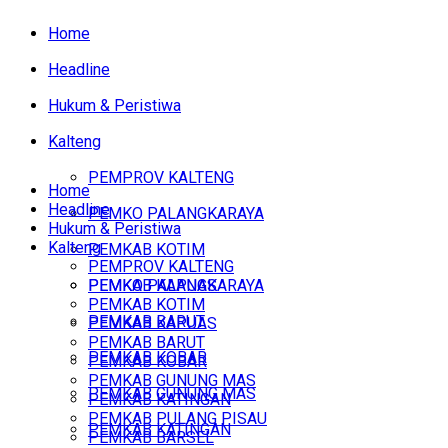
Home
Headline
Hukum & Peristiwa
Kalteng
PEMPROV KALTENG
Home
Headline
PEMKO PALANGKARAYA
Hukum & Peristiwa
Kalteng
PEMKAB KOTIM
PEMPROV KALTENG
PEMKAB KAPUAS
PEMKO PALANGKARAYA
PEMKAB KOTIM
PEMKAB BARUT
PEMKAB KAPUAS
PEMKAB BARUT
PEMKAB KOBAR
PEMKAB KOBAR
PEMKAB GUNUNG MAS
PEMKAB GUNUNG MAS
PEMKAB KATINGAN
PEMKAB PULANG PISAU
PEMKAB KATINGAN
PEMKAB BARSEL