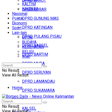
DPRD BARUT
KALTIM
KALTARA
DPRD KOBAR
Nasional
Politik
DPRD GUNUNG MAS
Ekonomi
DPRD KATINGAN
Sport
Lain-lain
DPRD PULANG PISAU
OPINI
BUDAYA
DPRD BARSEL
KESEHATAN
RELIGI
DPRD BARTIM
Iklan
DPRD MURA
No Result
DPRD SERUYAN
View All Result
DPRD LAMANDAU
Home
DPRD SUKAMARA
Regional
Headline
No Result
KALSEL
View All Result