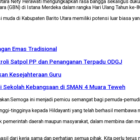
Utara Nety Herawati mengungkapkan rasa bangga sekaligus dukun
tara (GBN) di Istana Merdeka dalam rangka Hari Ulang Tahun ke-
i muda di Kabupaten Barito Utara memiliki potensi luar biasa yan
gan Emas Tradisional
troli Satpol PP dan Penanganan Terpadu ODGJ
kan Kesejahteraan Guru
rasi Sekolah Kebangsaan di SMAN 4 Muara Teweh
akan.Semoga ini menjadi pemicu semangat bagi pemuda-pemudi d
ggi-tingginya kepada Hildayanti yang telah berhasil membawa na
ik pemerintah daerah maupun masyarakat, dalam membina dan mem
 hasil dari kerja sama dan perhatian semua pihak. Kita perlu te