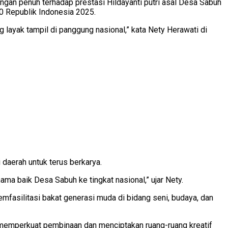
gan penuh terhadap prestasi Hildayanti putri asal Desa Sabuh
80 Republik Indonesia 2025.
g layak tampil di panggung nasional,” kata Nety Herawati di
aerah untuk terus berkarya.
ma baik Desa Sabuh ke tingkat nasional,” ujar Nety.
fasilitasi bakat generasi muda di bidang seni, budaya, dan
rus memperkuat pembinaan dan menciptakan ruang-ruang kreatif