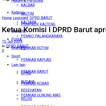
Hukum & Peristiwa
KALBAR
Kalteng
KALTIM
Home
Legislatif
DPRD BARUT
KALTARA
PEMPROV KALTENG
Ketua Komisi I DPRD Barut apre
Nasional
PEMKO PALANGKARAYA
Politik
15 Juli 2025
in
DPRD BARUT
Ekonomi
PEMKAB KOTIM
0
Sport
PEMKAB KAPUAS
Lain-lain
PEMKAB BARUT
OPINI
BUDAYA
PEMKAB KOBAR
KESEHATAN
PEMKAB GUNUNG MAS
RELIGI