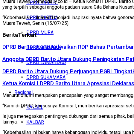
Muara Teweh, Borneodaily.co.id – Ketua Komisi I DPRD Barito 
DPRD BARSEL
yang terpilih sebagai anggota paduan suara Gita Bahana Nusan
“Keberhasilan Hildayanti menjadi inspirasi nyata bahwa generas
DPRD BARTIM
Muara Teweh, Senin (15/07/25).
DPRD MURA
Berita
Terkait
DPRD Barito Utara Jadwalkan RDP Bahas Pertamban
DPRD SERUYAN
Anggota DPRD Barito Utara Dukung Peningkatan Pa
DPRD LAMANDAU
DPRD Barito Utara Dukung Perjuangan PGRI Tingkat
DPRD SUKAMARA
Ketua Komisi I DPRD Barito Utara Apresiasi Dekla
Regional
Menurut dia, ini merupakan pencapaian yang sangat membangg
“Kami di DPRD, khususnya Komisi I, memberikan apresiasi setin
KALSEL
Ia juga menegaskan pentingnya dukungan dari semua pihak, ba
lainnya.
KALBAR
“Keberhasilan ini bukan hanya kebanggaan individu, tetapi juga